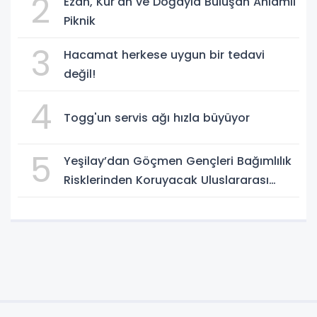
2
Ezan, Kur'an ve Doğayla Buluşan Anlamlı
Piknik
3
Hacamat herkese uygun bir tedavi
değil!
4
Togg'un servis ağı hızla büyüyor
5
Yeşilay’dan Göçmen Gençleri Bağımlılık
Risklerinden Koruyacak Uluslararası
Model