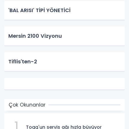
'BAL ARISI' TİPİ YÖNETİCİ
Mersin 2100 Vizyonu
Tiflis'ten-2
Çok Okunanlar
1
Togg'un servis ağı hızla büyüyor