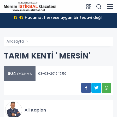
13:43
Hacamat herkese uygun bir tedavi değil!
Anasayfa
TARIM KENTİ ' MERSİN'
604
03-03-2019 17:50
OKUNMA
Ali Kaplan