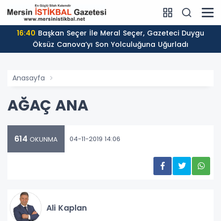
16:40
Başkan Seçer İle Meral Seçer, Gazeteci Duygu
Öksüz Canova’yı Son Yolculuğuna Uğurladı
Anasayfa
AĞAÇ ANA
614
04-11-2019 14:06
OKUNMA
Ali Kaplan