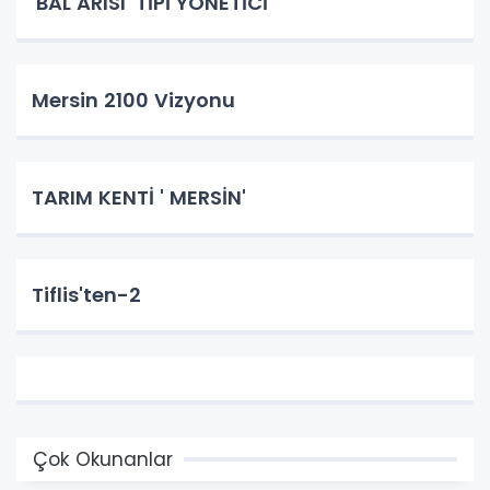
'BAL ARISI' TİPİ YÖNETİCİ
Mersin 2100 Vizyonu
TARIM KENTİ ' MERSİN'
Tiflis'ten-2
Çok Okunanlar