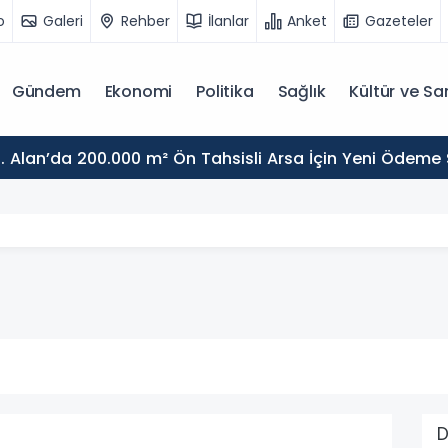
o
Galeri
Rehber
İlanlar
Anket
Gazeteler
Gündem
Ekonomi
Politika
Sağlık
Kültür ve Sa
. Alan’da 200.000 m² Ön Tahsisli Arsa İçin Yeni Ödeme
D