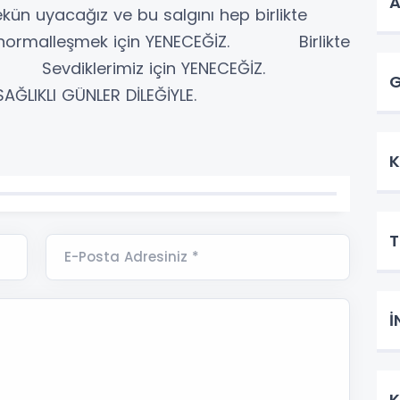
 uyacağız ve bu salgını hep birlikte
normalleşmek için YENECEĞİZ. Birlikte
ĞİZ. Sevdiklerimiz için YENECEĞİZ.
G
SAĞLIKLI GÜNLER DİLEĞİYLE.
K
T
E-Posta Adresiniz *
İ
K