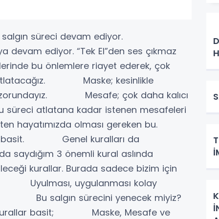
İ
algın süreci devam ediyor.
D
aya devam ediyor. “Tek El”den ses çıkmaz
H
zlerinde bu önlemlere riayet ederek, çok
i atlatacağız. Maske; kesinlikle
mak zorundayız. Mesafe; çok daha kalıcı
S
 süreci atlatana kadar istenen mesafeleri
n hayatımızda olması gereken bu.
için basit. Genel kuralları da
T
İ
saydığım 3 önemli kural aslında
leceği kurallar. Burada sadece bizim için
lar. Uyulması, uygulanması kolay
K
acak. Bu salgın sürecini yenecek miyiz?
İ
l, kurallar basit; Maske, Mesafe ve