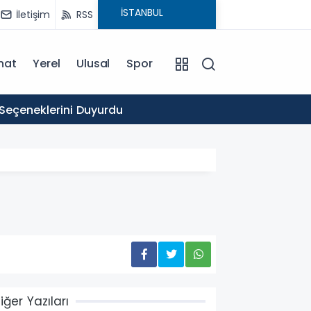
İletişim
RSS
nat
Yerel
Ulusal
Spor
16:03
 Seçeneklerini Duyurdu
Ticare
iğer Yazıları