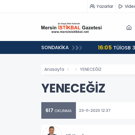
Yazarlar
Vide
16:05
SONDAKİKA
landı
TÜİOSB 3
Anasayfa
YENECEĞİZ
YENECEĞİZ
617
23-11-2020 12:37
OKUNMA