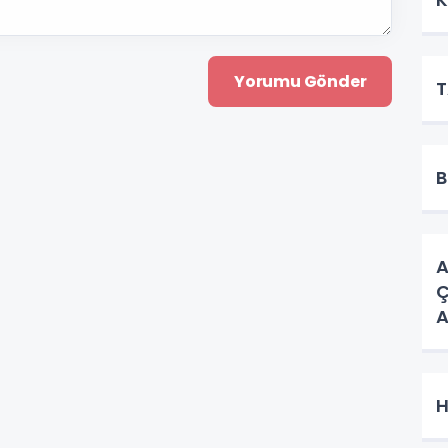
T
B
A
ÇA
A
H