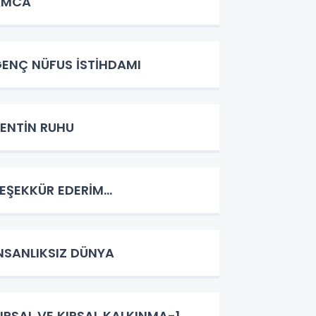
AMCA
ENÇ NÜFUS İSTİHDAMI
ENTİN RUHU
EŞEKKÜR EDERİM…
NSANLIKSIZ DÜNYA
IRSAL VE KIRSAL KALKINMA-1