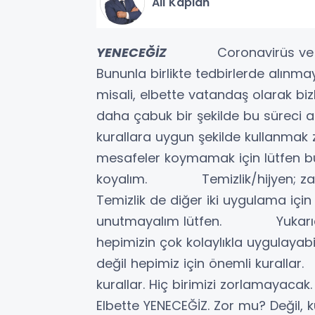
Ali Kaplan
YENECEĞİZ
Coronavirüs ve s
Bununla birlikte tedbirlerde alınm
misali, elbette vatandaş olarak bi
daha çabuk bir şekilde bu sürec
kurallara uygun şekilde kullan
mesafeler koymamak için lütfen bu
koyalım. Temizlik/hijyen; zate
Temizlik de diğer iki uygulama 
unutmayalım lütfen. Yukarıda 
hepimizin çok kolaylıkla uygulayabi
değil hepimiz için önemli kural
kurallar. Hiç birimizi zorlamay
Elbette YENECEĞİZ. Zor mu? Deği