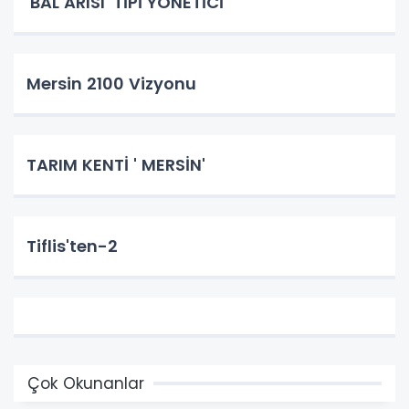
'BAL ARISI' TİPİ YÖNETİCİ
Mersin 2100 Vizyonu
TARIM KENTİ ' MERSİN'
Tiflis'ten-2
Çok Okunanlar