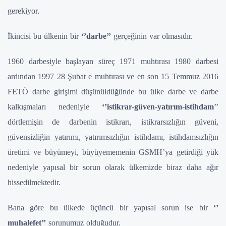
gerekiyor.
İkincisi bu ülkenin bir
‘’darbe’’
gerçeğinin var olmasıdır.
1960 darbesiyle başlayan süreç 1971 muhtırası 1980 darbesi
ardından 1997 28 Şubat e muhtırası ve en son 15 Temmuz 2016
FETÖ darbe girişimi düşünüldüğünde bu ülke darbe ve darbe
kalkışmaları nedeniyle
‘’istikrar-güven-yatırım-istihdam
’’
dörtlemişin de
darbenin istikrarı, istikrarsızlığın güveni,
güvensizliğin yatırımı, yatırımsızlığın istihdamı, istihdamsızlığın
üretimi ve büyümeyi, büyüyememenin GSMH’ya getirdiği yük
nedeniyle yapısal bir sorun olarak ülkemizde biraz daha ağır
hissedilmektedir.
Bana göre bu ülkede üçüncü bir yapısal sorun ise bir
‘’
muhalefet’’
sorunumuz olduğudur.