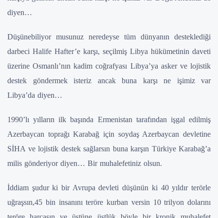
diyen…
Düşünebiliyor musunuz neredeyse tüm dünyanın desteklediği
darbeci Halife Hafter’e karşı, seçilmiş Libya hükümetinin daveti
üzerine Osmanlı’nın kadim coğrafyası Libya’ya asker ve lojistik
destek göndermek isteriz ancak buna karşı ne işimiz var
Libya’da diyen…
1990’lı yılların ilk başında Ermenistan tarafından işgal edilmiş
Azerbaycan toprağı Karabağ için soydaş Azerbaycan devletine
SİHA ve lojistik destek sağlarsın buna karşın Türkiye Karabağ’a
milis gönderiyor diyen… Bir muhalefetiniz olsun.
İddiam şudur ki bir Avrupa devleti düşünün ki 40 yıldır terörle
uğraşsın,45 bin insanını teröre kurban versin 10 trilyon dolarını
teröre harcasın ve üstüne üstlük böyle bir kronik muhalefet