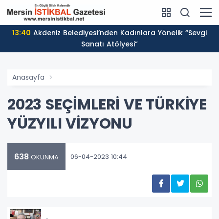
13:40
Akdeniz Belediyesi’nden Kadınlara Yönelik “Sevgi
Sanatı Atölyesi”
Anasayfa
2023 SEÇİMLERİ VE TÜRKİYE
YÜZYILI VİZYONU
638
06-04-2023 10:44
OKUNMA