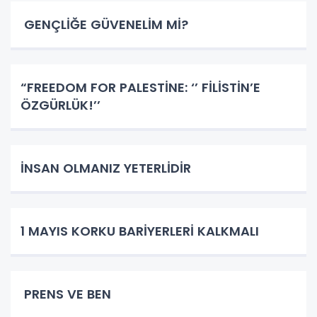
GENÇLİĞE GÜVENELİM Mİ?
​​​​​​​“FREEDOM FOR PALESTİNE: ‘’ FİLİSTİN’E
ÖZGÜRLÜK!’’
İNSAN OLMANIZ YETERLİDİR
1 MAYIS KORKU BARİYERLERİ KALKMALI
PRENS VE BEN