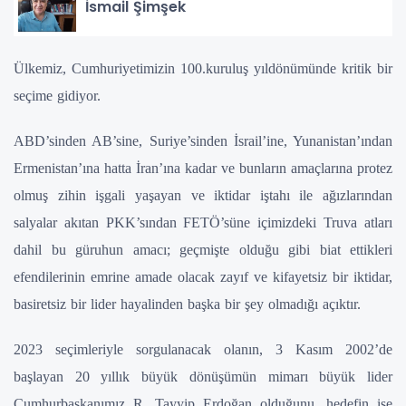
İsmail Şimşek
Ülkemiz, Cumhuriyetimizin 100.kuruluş yıldönümünde kritik bir
seçime gidiyor.
ABD’sinden AB’sine, Suriye’sinden İsrail’ine, Yunanistan’ından
Ermenistan’ına hatta İran’ına kadar ve bunların amaçlarına protez
olmuş zihin işgali yaşayan ve iktidar iştahı ile ağızlarından
salyalar akıtan PKK’sından FETÖ’süne içimizdeki Truva atları
dahil bu güruhun amacı; geçmişte olduğu gibi biat ettikleri
efendilerinin emrine amade olacak zayıf ve kifayetsiz bir iktidar,
basiretsiz bir lider hayalinden başka bir şey olmadığı açıktır.
2023 seçimleriyle sorgulanacak olanın, 3 Kasım 2002’de
başlayan 20 yıllık büyük dönüşümün mimarı büyük lider
Cumhurbaşkanımız R. Tayyip Erdoğan olduğunu, hedefin ise