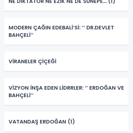
NE DİKTATÖR NE EZİK NE DE SÜNEPE... (1)
MODERN ÇAĞIN EDEBALİ’Sİ: ‘’ DR.DEVLET
BAHÇELİ’’
VİRANELER ÇİÇEĞİ
VİZYON İNŞA EDEN LİDRRLER: ‘’ ERDOĞAN VE
BAHÇELİ’’
VATANDAŞ ERDOĞAN (1)