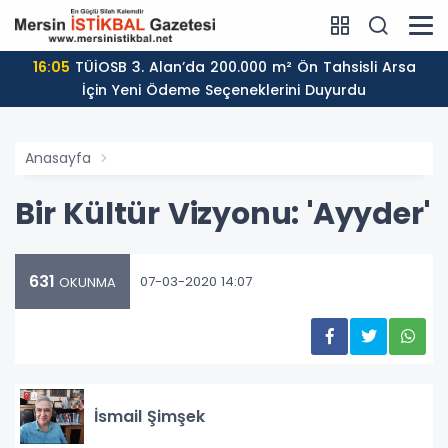
16:05
TÜİOSB 3. Alan’da 200.000 m² Ön Tahsisli Arsa
İçin Yeni Ödeme Seçeneklerini Duyurdu
Anasayfa
Bir Kültür Vizyonu: 'Ayyder'
631
07-03-2020 14:07
OKUNMA
İsmail Şimşek