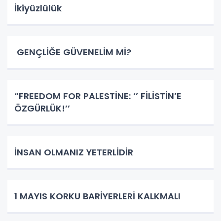
İkiyüzlülük
GENÇLİĞE GÜVENELİM Mİ?
​​​​​​​“FREEDOM FOR PALESTİNE: ‘’ FİLİSTİN’E
ÖZGÜRLÜK!’’
İNSAN OLMANIZ YETERLİDİR
1 MAYIS KORKU BARİYERLERİ KALKMALI