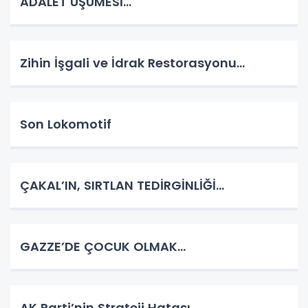
ADALET ÜŞÜMESİ…
Zihin İşgali ve İdrak Restorasyonu…
Son Lokomotif
ÇAKAL’IN, SIRTLAN TEDİRGİNLİĞİ…
GAZZE’DE ÇOCUK OLMAK…
AK Parti’nin Strateji Hatası…