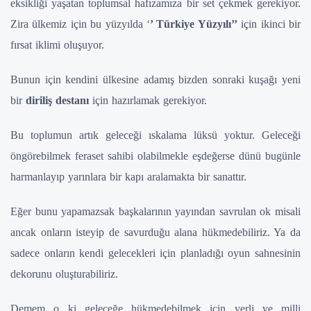
eksikliği yaşatan toplumsal hafızamıza bir set çekmek gerekiyor.
Zira ülkemiz için bu yüzyılda ‘
’ Türkiye Yüzyılı’’
için ikinci bir
fırsat iklimi oluşuyor.
Bunun için kendini ülkesine adamış bizden sonraki kuşağı yeni
bir
diriliş destanı
için hazırlamak gerekiyor.
Bu toplumun artık geleceği ıskalama lüksü yoktur. Geleceği
öngörebilmek feraset sahibi olabilmekle eşdeğerse dünü bugünle
harmanlayıp yarınlara bir kapı aralamakta bir sanattır.
Eğer bunu yapamazsak başkalarının yayından savrulan ok misali
ancak onların isteyip de savurduğu alana hükmedebiliriz. Ya da
sadece onların kendi gelecekleri için planladığı oyun sahnesinin
dekorunu oluşturabiliriz.
Demem o ki geleceğe hükmedebilmek için yerli ve milli