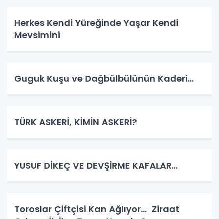
Herkes Kendi Yüreğinde Yaşar Kendi
Mevsimini
Guguk Kuşu ve Dağbülbülünün Kaderi…
TÜRK ASKERİ, KİMİN ASKERİ?
YUSUF DİKEÇ VE DEVŞİRME KAFALAR…
Toroslar Çiftçisi Kan Ağlıyor… Ziraat