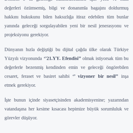
değerleri özümsemiş, bilgi ve donanımla bagajını doldurmuş
hakkını hukukunu bilen haksızlığa itiraz edebilen tüm bunlar
yanında geleceği sorgulayabilen yeni bir nesil jenerasyonu ve
projeksiyonu gerekiyor.
Dünyanın hızla değiştiği bu dijital çağda ülke olarak Türkiye
Yüzyılı vizyonunda
‘’21.YY. Efendisi’’
olmak istiyorsak tüm bu
değerlerle bezenmiş kendinden emin ve geleceği öngörebilen
cesaret, feraset ve basiret sahibi
‘’ vizyoner bir nesil’’
inşa
etmek gerekiyor.
İşte bunun içinde siyasetçisinden akademisyenine; yazarından
vatandaşına her kesime kısacası hepimize büyük sorumluluk ve
görevler düşüyor.