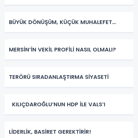
BÜYÜK DÖNÜŞÜM, KÜÇÜK MUHALEFET…
MERSİN’İN VEKİL PROFİLİ NASIL OLMALI?
TERÖRÜ SIRADANLAŞTIRMA SİYASETİ
KILIÇDAROĞLU’NUN HDP İLE VALS’I
LİDERLİK, BASİRET GEREKTİRİR!