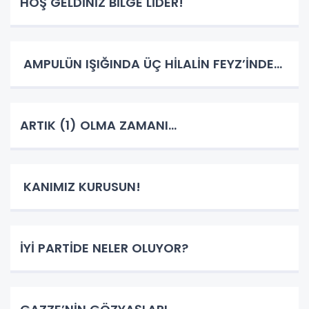
HOŞ GELDİNİZ BİLGE LİDER!
AMPULÜN IŞIĞINDA ÜÇ HİLALİN FEYZ’İNDE…
ARTIK (1) OLMA ZAMANI…
KANIMIZ KURUSUN!
İYİ PARTİDE NELER OLUYOR?