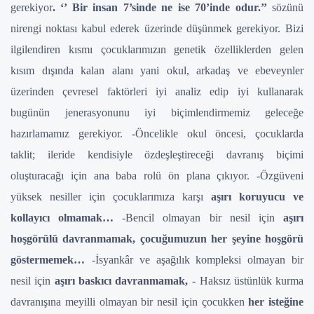
gerekiyor
. ‘’ Bir insan 7’sinde ne ise 70’inde odur.’’
sözünü
nirengi noktası kabul ederek üzerinde düşünmek gerekiyor.
Bizi
ilgilendiren kısmı çocuklarımızın genetik özelliklerden gelen
kısım dışında kalan alanı yani okul, arkadaş ve ebeveynler
üzerinden çevresel faktörleri iyi analiz edip iyi kullanarak
bugünün jenerasyonunu iyi biçimlendirmemiz geleceğe
hazırlamamız gerekiyor.
-Öncelikle okul öncesi, çocuklarda
taklit; ileride kendisiyle özdeşleştireceği davranış biçimi
oluşturacağı için ana baba rolü ön plana çıkıyor.
-Özgüveni
yüksek nesiller için çocuklarımıza karşı
aşırı koruyucu ve
kollayıcı olmamak…
-Bencil olmayan bir nesil için
aşırı
hoşgörülü davranmamak, çocuğumuzun her şeyine hoşgörü
göstermemek…
-İsyankâr ve aşağılık kompleksi olmayan bir
nesil için
aşırı baskıcı davranmamak,
- Haksız üstünlük kurma
davranışına meyilli olmayan bir nesil için çocukken
her isteğine