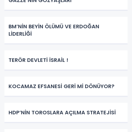
GAZZE’NİN GÖZYAŞLARI
BM’NİN BEYİN ÖLÜMÜ VE ERDOĞAN
LİDERLİĞİ
TERÖR DEVLETİ İSRAİL !
KOCAMAZ EFSANESİ GERİ Mİ DÖNÜYOR?
HDP’NİN TOROSLARA AÇILMA STRATEJİSİ