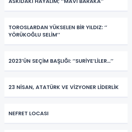
ASKIDAKİ HAYALİM; ‘’MAVİ BARAKA’’
TOROSLARDAN YÜKSELEN BİR YILDIZ: ‘’
YÖRÜKOĞLU SELİM’’
2023’ÜN SEÇİM BAŞLIĞI: ‘’SURİYE’LİLER…’’
23 NİSAN, ATATÜRK VE VİZYONER LİDERLİK
NEFRET LOCASI