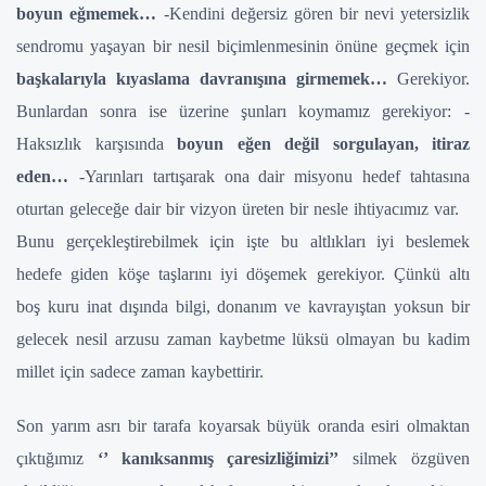
boyun eğmemek…
-Kendini değersiz gören bir nevi yetersizlik
sendromu yaşayan bir nesil biçimlenmesinin önüne geçmek için
başkalarıyla kıyaslama davranışına girmemek…
Gerekiyor.
Bunlardan sonra ise üzerine şunları koymamız gerekiyor:
-
Haksızlık karşısında
boyun eğen değil sorgulayan, itiraz
eden…
-Yarınları tartışarak ona dair misyonu hedef tahtasına
oturtan geleceğe dair bir vizyon üreten
bir nesle ihtiyacımız var.
Bunu gerçekleştirebilmek için işte bu altlıkları iyi beslemek
hedefe giden köşe taşlarını iyi döşemek gerekiyor. Çünkü altı
boş kuru inat dışında bilgi, donanım ve kavrayıştan yoksun bir
gelecek nesil arzusu zaman kaybetme lüksü olmayan bu kadim
millet için sadece zaman kaybettirir.
Son yarım asrı bir tarafa koyarsak
büyük oranda esiri olmaktan
çıktığımız
‘’ kanıksanmış çaresizliğimizi’’
silmek özgüven