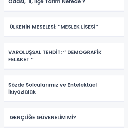
Odası, İl, İlçe Tarım Nerede ?
ÜLKENİN MESELESİ: ‘’MESLEK LİSESİ’’
VAROLUŞSAL TEHDİT: ‘’ DEMOGRAFİK
FELAKET ‘’
Sözde Solcularımız ve Entelektüel
İkiyüzlülük
GENÇLİĞE GÜVENELİM Mİ?