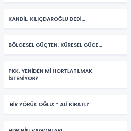
KANDİL, KILIÇDAROĞLU DEDİ…
BÖLGESEL GÜÇTEN, KÜRESEL GÜCE…
PKK, YENİDEN Mİ HORTLATILMAK
İSTENİYOR?
BİR YÖRÜK OĞLU: ‘’ ALİ KIRATLI’’
HDP’NİN VAGONLARI