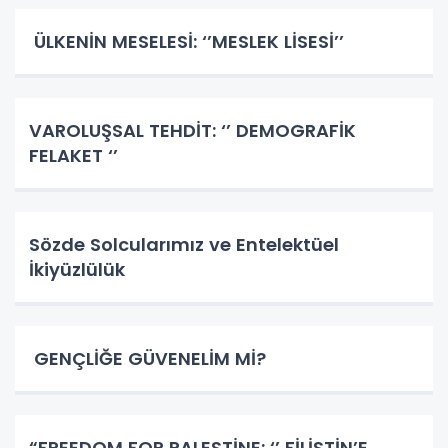
ÜLKENİN MESELESİ: ‘’MESLEK LİSESİ’’
VAROLUŞSAL TEHDİT: ‘’ DEMOGRAFİK
FELAKET ‘’
Sözde Solcularımız ve Entelektüel
İkiyüzlülük
GENÇLİĞE GÜVENELİM Mİ?
​​​​​​​“FREEDOM FOR PALESTİNE: ‘’ FİLİSTİN’E