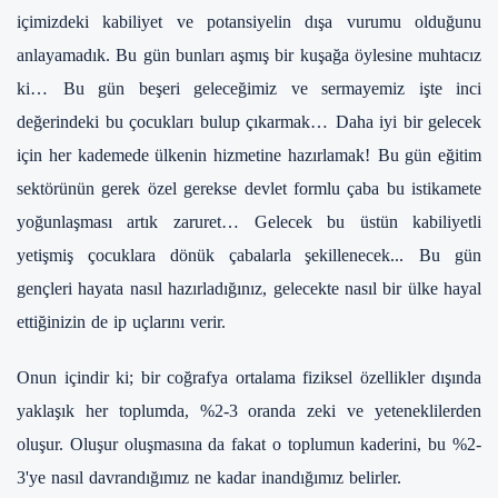
içimizdeki kabiliyet ve potansiyelin dışa vurumu olduğunu
anlayamadık.
Bu gün bunları aşmış bir kuşağa öylesine muhtacız
ki…
Bu gün beşeri geleceğimiz ve sermayemiz işte inci
değerindeki bu çocukları bulup çıkarmak…
Daha iyi bir gelecek
için her kademede ülkenin hizmetine hazırlamak!
Bu gün eğitim
sektörünün gerek özel gerekse devlet formlu çaba bu istikamete
yoğunlaşması artık zaruret…
Gelecek bu üstün kabiliyetli
yetişmiş çocuklara dönük çabalarla şekillenecek...
Bu gün
gençleri hayata nasıl hazırladığınız, gelecekte nasıl bir ülke hayal
ettiğinizin de ip uçlarını verir.
Onun içindir ki; bir coğrafya ortalama fiziksel özellikler dışında
yaklaşık her toplumda, %2-3 oranda zeki ve yeteneklilerden
oluşur. Oluşur oluşmasına da fakat o toplumun kaderini, bu %2-
3'ye nasıl davrandığımız ne kadar inandığımız belirler.