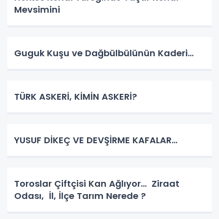
Mevsimini
Guguk Kuşu ve Dağbülbülünün Kaderi…
TÜRK ASKERİ, KİMİN ASKERİ?
YUSUF DİKEÇ VE DEVŞİRME KAFALAR…
Toroslar Çiftçisi Kan Ağlıyor… Ziraat
Odası, İl, İlçe Tarım Nerede ?