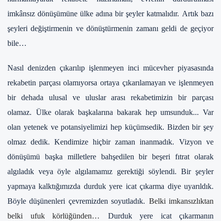
imkânsız dönüşümüne ülke adına bir şeyler katmalıdır.
Artık bazı
şeyleri değiştirmenin ve dönüştürmenin zamanı geldi de geçiyor
bile…
Nasıl denizden çıkarılıp işlenmeyen inci mücevher piyasasında
rekabetin parçası olamıyorsa ortaya çıkarılamayan ve işlenmeyen
bir dehada ulusal ve uluslar arası rekabetimizin bir parçası
olamaz.
Ülke olarak başkalarına bakarak hep umsunduk...
Var
olan yetenek ve potansiyelimizi hep küçümsedik. Bizden bir şey
olmaz dedik. Kendimize hiçbir zaman inanmadık.
Vizyon ve
dönüşümü başka milletlere bahşedilen bir beşeri fıtrat olarak
algıladık veya öyle algılamamız gerektiği söylendi.
Bir şeyler
yapmaya kalktığımızda durduk yere icat çıkarma diye uyarıldık.
Böyle düşünenleri çevremizden soyutladık.
Belki imkansızlıktan
belki ufuk körlüğünden…
Durduk yere icat çıkarmanın