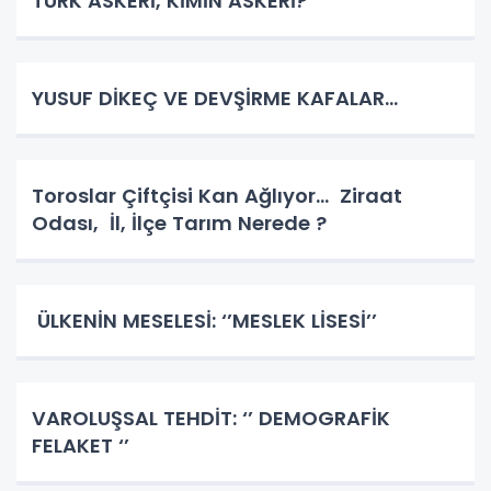
TÜRK ASKERİ, KİMİN ASKERİ?
YUSUF DİKEÇ VE DEVŞİRME KAFALAR…
Toroslar Çiftçisi Kan Ağlıyor… Ziraat
Odası, İl, İlçe Tarım Nerede ?
ÜLKENİN MESELESİ: ‘’MESLEK LİSESİ’’
VAROLUŞSAL TEHDİT: ‘’ DEMOGRAFİK
FELAKET ‘’