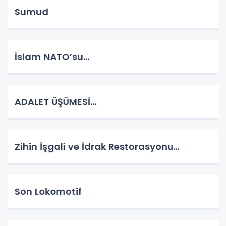
Sumud
İslam NATO’su…
ADALET ÜŞÜMESİ…
Zihin İşgali ve İdrak Restorasyonu…
Son Lokomotif