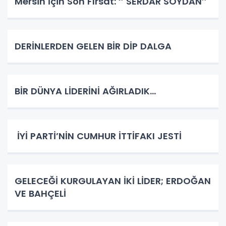
Mersin İçin Son Fırsat: ‘’ SERDAR SOYDAN’’
DERİNLERDEN GELEN BİR DİP DALGA
BİR DÜNYA LİDERİNİ AĞIRLADIK…
İYİ PARTİ’NİN CUMHUR İTTİFAKI JESTİ
GELECEĞİ KURGULAYAN İKİ LİDER; ERDOĞAN
VE BAHÇELİ