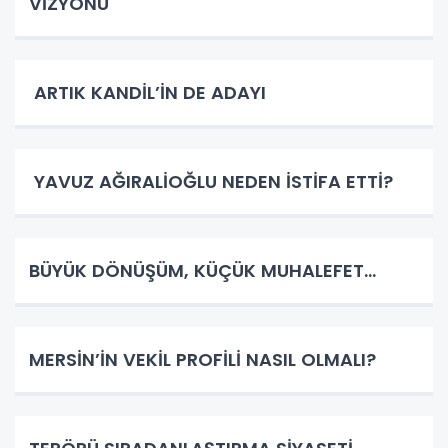
VİZYONU
ARTIK KANDİL’İN DE ADAYI
YAVUZ AĞIRALİOĞLU NEDEN İSTİFA ETTİ?
BÜYÜK DÖNÜŞÜM, KÜÇÜK MUHALEFET…
MERSİN’İN VEKİL PROFİLİ NASIL OLMALI?