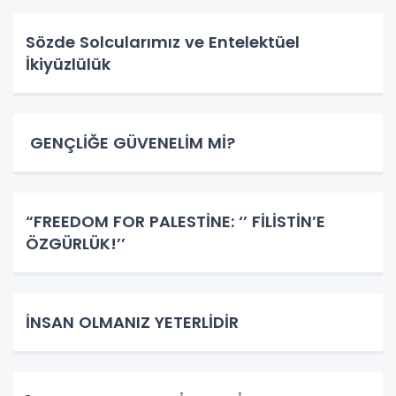
Sözde Solcularımız ve Entelektüel
İkiyüzlülük
GENÇLİĞE GÜVENELİM Mİ?
​​​​​​​“FREEDOM FOR PALESTİNE: ‘’ FİLİSTİN’E
ÖZGÜRLÜK!’’
İNSAN OLMANIZ YETERLİDİR