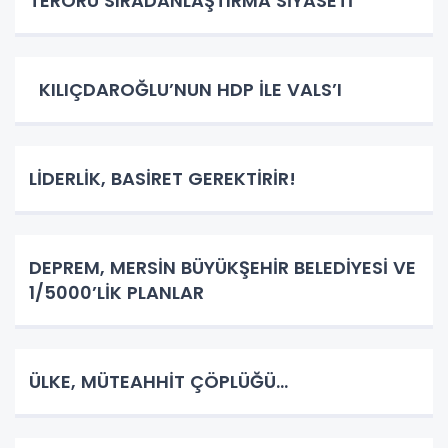
TERÖRÜ SIRADANLAŞTIRMA SİYASETİ
KILIÇDAROĞLU’NUN HDP İLE VALS’I
LİDERLİK, BASİRET GEREKTİRİR!
DEPREM, MERSİN BÜYÜKŞEHİR BELEDİYESİ VE
1/5000’LİK PLANLAR
ÜLKE, MÜTEAHHİT ÇÖPLÜĞÜ…