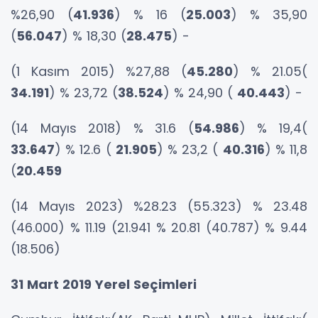
%26,90 (
41.936
) % 16 (
25.003
) % 35,90
(
56.047
) % 18,30 (
28.475
) -
(1 Kasım 2015) %27,88 (
45.280
) % 21.05(
34.191
) % 23,72 (
38.524
) % 24,90 (
40.443
) -
(14 Mayıs 2018) % 31.6 (
54.986
) % 19,4(
33.647
) % 12.6 (
21.905
) % 23,2 (
40.316
) % 11,8
(
20.459
(14 Mayıs 2023) %28.23 (55.323) % 23.48
(46.000) % 11.19 (21.941 % 20.81 (40.787) % 9.44
(18.506)
31 Mart 2019 Yerel Seçimleri