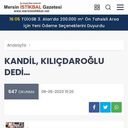
16:05
TÜİOSB 3. Alan’da 200.000 m² Ön Tahsisli Arsa
İçin Yeni Ödeme Seçeneklerini Duyurdu
Anasayfa
KANDİL, KILIÇDAROĞLU
DEDİ…
647
08-05-2023 10:20
OKUNMA