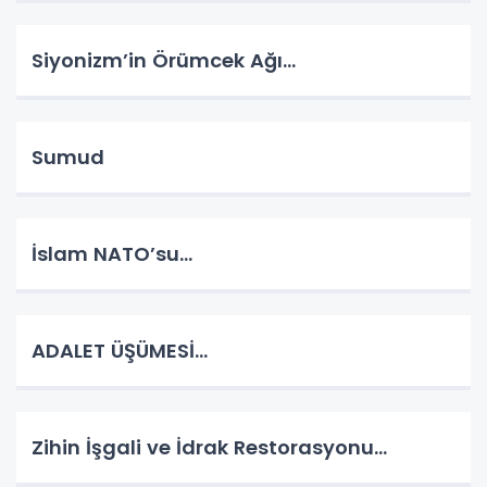
Siyonizm’in Örümcek Ağı…
Sumud
İslam NATO’su…
ADALET ÜŞÜMESİ…
Zihin İşgali ve İdrak Restorasyonu…