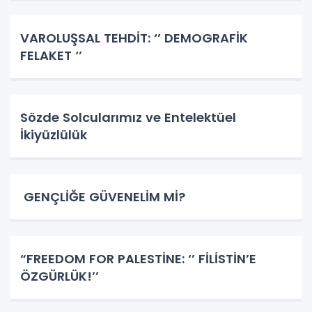
VAROLUŞSAL TEHDİT: ‘’ DEMOGRAFİK
FELAKET ‘’
Sözde Solcularımız ve Entelektüel
İkiyüzlülük
GENÇLİĞE GÜVENELİM Mİ?
​​​​​​​“FREEDOM FOR PALESTİNE: ‘’ FİLİSTİN’E
ÖZGÜRLÜK!’’