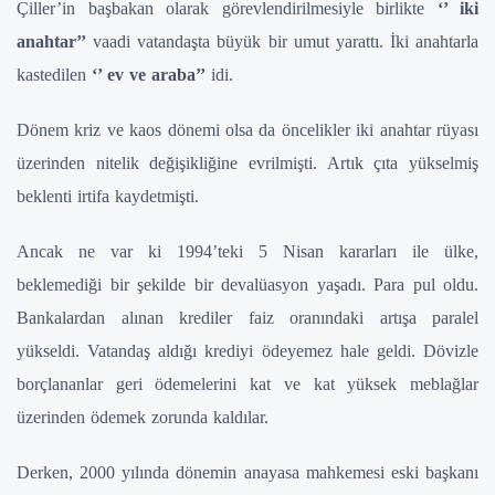
Çiller’in başbakan olarak görevlendirilmesiyle birlikte
‘’ iki
anahtar’’
vaadi vatandaşta büyük bir umut yarattı. İki anahtarla
kastedilen
‘’ ev ve araba’’
idi.
Dönem kriz ve kaos dönemi olsa da öncelikler iki anahtar rüyası
üzerinden nitelik değişikliğine evrilmişti. Artık çıta yükselmiş
beklenti irtifa kaydetmişti.
Ancak ne var ki 1994’teki 5 Nisan kararları ile ülke,
beklemediği bir şekilde bir devalüasyon yaşadı. Para pul oldu.
Bankalardan alınan krediler faiz oranındaki artışa paralel
yükseldi. Vatandaş aldığı krediyi ödeyemez hale geldi. Dövizle
borçlananlar geri ödemelerini kat ve kat yüksek meblağlar
üzerinden ödemek zorunda kaldılar.
Derken, 2000 yılında dönemin anayasa mahkemesi eski başkanı