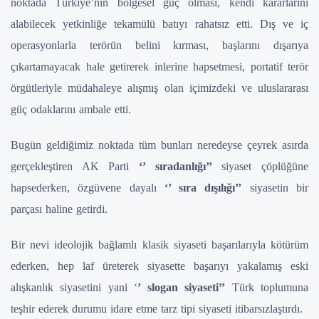
noktada Türkiye’nin bölgesel güç olması, kendi kararlarını
alabilecek yetkinliğe tekamülü batıyı rahatsız etti. Dış ve iç
operasyonlarla terörün belini kırması, başlarını dışarıya
çıkartamayacak hale getirerek inlerine hapsetmesi, portatif terör
örgütleriyle müdahaleye alışmış olan içimizdeki ve uluslararası
güç odaklarını ambale etti.
Bugün geldiğimiz noktada tüm bunları neredeyse çeyrek asırda
gerçekleştiren AK Parti
‘’ sıradanlığı’’
siyaset çöplüğüne
hapsederken, özgüvene dayalı
‘’ sıra dışılığı’’
siyasetin bir
parçası haline getirdi.
Bir nevi ideolojik bağlamlı klasik siyaseti başarılarıyla kötürüm
ederken, hep laf üreterek siyasette başarıyı yakalamış eski
alışkanlık siyasetini yani ‘
’ slogan siyaseti’’
Türk toplumuna
teşhir ederek durumu idare etme tarz tipi siyaseti itibarsızlaştırdı.