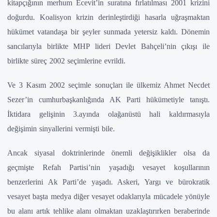
kitapçığının merhum Ecevit’in suratına fırlatılması 2001 krizini
doğurdu. Koalisyon krizin derinleştirdiği hasarla uğraşmaktan
hükümet vatandaşa bir şeyler sunmada yetersiz kaldı. Dönemin
sancılarıyla birlikte MHP lideri Devlet Bahçeli’nin çıkışı ile
birlikte süreç 2002 seçimlerine evrildi.
Ve 3 Kasım 2002 seçimle sonuçları ile ülkemiz Ahmet Necdet
Sezer’in cumhurbaşkanlığında AK Parti hükümetiyle tanıştı.
İktidara gelişinin 3.ayında olağanüstü hali kaldırmasıyla
değişimin sinyallerini vermişti bile.
Ancak siyasal doktrinlerinde önemli değişiklikler olsa da
geçmişte Refah Partisi’nin yaşadığı vesayet koşullarının
benzerlerini Ak Parti’de yaşadı. Askeri, Yargı ve bürokratik
vesayet başta medya diğer vesayet odaklarıyla mücadele yönüyle
bu alanı artık tehlike alanı olmaktan uzaklaştırırken beraberinde