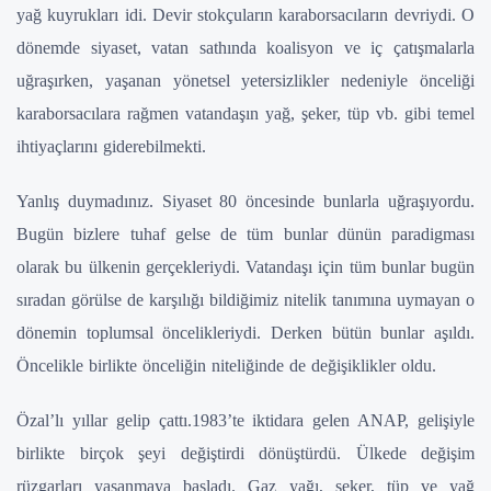
yağ kuyrukları idi. Devir stokçuların karaborsacıların devriydi. O
dönemde siyaset, vatan sathında koalisyon ve iç çatışmalarla
uğraşırken, yaşanan yönetsel yetersizlikler nedeniyle önceliği
karaborsacılara rağmen vatandaşın yağ, şeker, tüp vb. gibi temel
ihtiyaçlarını giderebilmekti.
Yanlış duymadınız. Siyaset 80 öncesinde bunlarla uğraşıyordu.
Bugün bizlere tuhaf gelse de tüm bunlar dünün paradigması
olarak bu ülkenin gerçekleriydi. Vatandaşı için tüm bunlar bugün
sıradan görülse de karşılığı bildiğimiz nitelik tanımına uymayan o
dönemin toplumsal öncelikleriydi. Derken bütün bunlar aşıldı.
Öncelikle birlikte önceliğin niteliğinde de değişiklikler oldu.
Özal’lı yıllar gelip çattı.1983’te iktidara gelen ANAP, gelişiyle
birlikte birçok şeyi değiştirdi dönüştürdü. Ülkede değişim
rüzgarları yaşanmaya başladı. Gaz yağı, şeker, tüp ve yağ