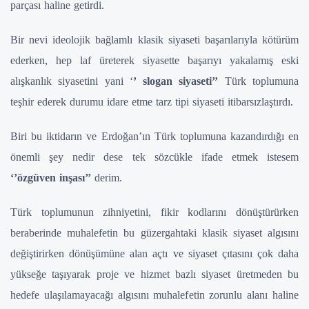
parçası haline getirdi.
Bir nevi ideolojik bağlamlı klasik siyaseti başarılarıyla kötürüm
ederken, hep laf üreterek siyasette başarıyı yakalamış eski
alışkanlık siyasetini yani ‘
’ slogan siyaseti’’
Türk toplumuna
teşhir ederek durumu idare etme tarz tipi siyaseti itibarsızlaştırdı.
Biri bu iktidarın ve Erdoğan’ın Türk toplumuna kazandırdığı en
önemli şey nedir dese tek sözcükle ifade etmek istesem
‘’özgüven inşası’’
derim.
Türk toplumunun zihniyetini, fikir kodlarını dönüştürürken
beraberinde muhalefetin bu güzergahtaki klasik siyaset algısını
değiştirirken dönüşümüne alan açtı ve siyaset çıtasını çok daha
yükseğe taşıyarak proje ve hizmet bazlı siyaset üretmeden bu
hedefe ulaşılamayacağı algısını muhalefetin zorunlu alanı haline