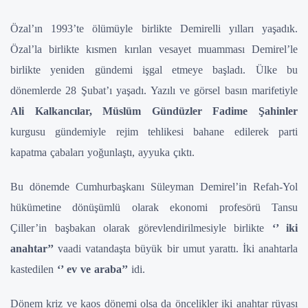
Özal’ın 1993’te ölümüyle birlikte Demirelli yılları yaşadık.
Özal’la birlikte kısmen kırılan vesayet muamması Demirel’le
birlikte yeniden gündemi işgal etmeye başladı. Ülke bu
dönemlerde 28 Şubat’ı yaşadı. Yazılı ve görsel basın marifetiyle
Ali Kalkancılar, Müslüm Gündüzler Fadime
Şahinler
kurgusu gündemiyle rejim tehlikesi bahane edilerek parti
kapatma çabaları yoğunlaştı, ayyuka çıktı.
Bu dönemde Cumhurbaşkanı Süleyman Demirel’in Refah-Yol
hükümetine dönüşümlü olarak ekonomi profesörü Tansu
Çiller’in başbakan olarak görevlendirilmesiyle birlikte
‘’ iki
anahtar’’
vaadi vatandaşta büyük bir umut yarattı. İki anahtarla
kastedilen
‘’ ev ve araba’’
idi.
Dönem kriz ve kaos dönemi olsa da öncelikler iki anahtar rüyası