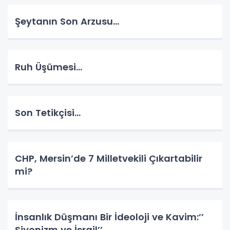
Şeytanın Son Arzusu…
Ruh Üşümesi…
Son Tetikçisi…
CHP, Mersin’de 7 Milletvekili Çıkartabilir
mi?
İnsanlık Düşmanı Bir İdeoloji ve Kavim:’’
Siyonizm ve İsrail’’