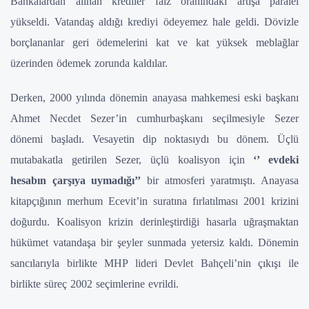
Bankalardan alınan krediler faiz oranındaki artışa paralel
yükseldi. Vatandaş aldığı krediyi ödeyemez hale geldi. Dövizle
borçlananlar geri ödemelerini kat ve kat yüksek meblağlar
üzerinden ödemek zorunda kaldılar.
Derken, 2000 yılında dönemin anayasa mahkemesi eski başkanı
Ahmet Necdet Sezer’in cumhurbaşkanı seçilmesiyle Sezer
dönemi başladı. Vesayetin dip noktasıydı bu dönem. Üçlü
mutabakatla getirilen Sezer, üçlü koalisyon için
‘’ evdeki
hesabın çarşıya uymadığı’’
bir atmosferi yaratmıştı. Anayasa
kitapçığının merhum Ecevit’in suratına fırlatılması 2001 krizini
doğurdu. Koalisyon krizin derinleştirdiği hasarla uğraşmaktan
hükümet vatandaşa bir şeyler sunmada yetersiz kaldı. Dönemin
sancılarıyla birlikte MHP lideri Devlet Bahçeli’nin çıkışı ile
birlikte süreç 2002 seçimlerine evrildi.