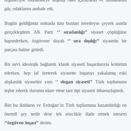
güç odaklarını ambale etti.
Bugün geldiğimiz noktada tüm bunları neredeyse çeyrek asırda
gerçekleştiren AK Parti
‘’ sıradanlığı’’
siyaset çöplüğüne
hapsederken, özgüvene dayalı
‘’ sıra dışılığı’’
siyasetin bir
parçası haline getirdi.
Bir nevi ideolojik bağlamlı klasik siyaseti başarılarıyla kötürüm
ederken, hep laf üreterek siyasette başarıyı yakalamış eski
alışkanlık siyasetini yani ‘
’ slogan siyaseti’’
Türk toplumuna
teşhir ederek durumu idare etme tarz tipi siyaseti itibarsızlaştırdı.
Biri bu iktidarın ve Erdoğan’ın Türk toplumuna kazandırdığı en
önemli şey nedir dese tek sözcükle ifade etmek istesem
‘’özgüven inşası’’
derim.