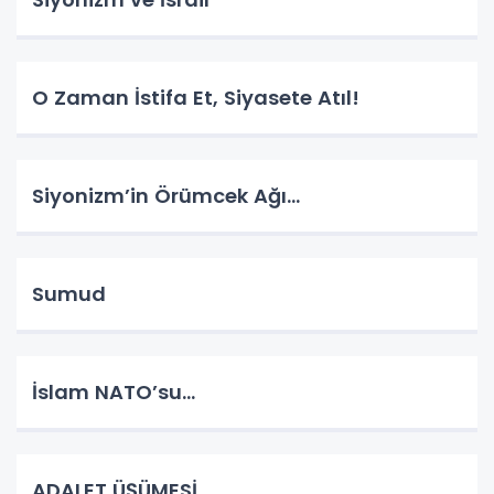
O Zaman İstifa Et, Siyasete Atıl!
Siyonizm’in Örümcek Ağı…
Sumud
İslam NATO’su…
ADALET ÜŞÜMESİ…