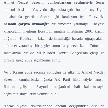
Ahmet Necdet Sezer’in cumhurbaşkanı seçilmesiyle Sezer
dönemi başladı. Vesayetin dip noktasıydı bu dönem. Üçlü
mutabakatla getirilen Sezer, üçlü koalisyon için
‘’ evdeki
hesabın çarşıya uymadığı’’
bir atmosferi yaratmıştı. Anayasa
kitapçığının merhum Ecevit’in suratına fırlatılması 2001 krizini
doğurdu. Koalisyon krizin derinleştirdiği hasarla uğraşmaktan
hükümet vatandaşa bir şeyler sunmada yetersiz kaldı. Dönemin
sancılarıyla birlikte MHP lideri Devlet Bahçeli’nin çıkışı ile
birlikte süreç 2002 seçimlerine evrildi.
Ve 3 Kasım 2002 seçimle sonuçları ile ülkemiz Ahmet Necdet
Sezer’in cumhurbaşkanlığında AK Parti hükümetiyle tanıştı.
İktidara gelişinin 3.ayında olağanüstü hali kaldırmasıyla
değişimin sinyallerini vermişti bile.
Ancak siyasal doktrinlerinde önemli değişiklikler olsa da