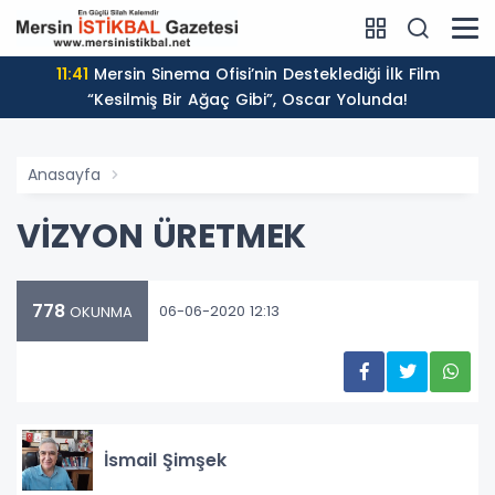
11:41
Mersin Sinema Ofisi’nin Desteklediği İlk Film
“Kesilmiş Bir Ağaç Gibi”, Oscar Yolunda!
Anasayfa
VİZYON ÜRETMEK
778
06-06-2020 12:13
OKUNMA
İsmail Şimşek