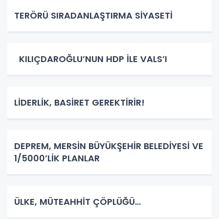
TERÖRÜ SIRADANLAŞTIRMA SİYASETİ
KILIÇDAROĞLU’NUN HDP İLE VALS’I
LİDERLİK, BASİRET GEREKTİRİR!
DEPREM, MERSİN BÜYÜKŞEHİR BELEDİYESİ VE
1/5000’LİK PLANLAR
ÜLKE, MÜTEAHHİT ÇÖPLÜĞÜ…