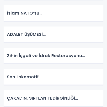
İslam NATO’su…
ADALET ÜŞÜMESİ…
Zihin İşgali ve İdrak Restorasyonu…
Son Lokomotif
ÇAKAL’IN, SIRTLAN TEDİRGİNLİĞİ…