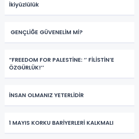
İkiyüzlülük
GENÇLİĞE GÜVENELİM Mİ?
​​​​​​​“FREEDOM FOR PALESTİNE: ‘’ FİLİSTİN’E
ÖZGÜRLÜK!’’
İNSAN OLMANIZ YETERLİDİR
1 MAYIS KORKU BARİYERLERİ KALKMALI