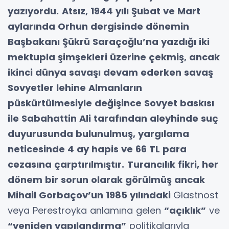
yazıyordu.
Atsız, 1944 yılı Şubat ve Mart
aylarında Orhun dergisinde dönemin
Başbakanı Şükrü Saraçoğlu’na yazdığı iki
mektupla şimşekleri üzerine çekmiş, ancak
ikinci dünya savaşı devam ederken savaş
Sovyetler lehine Almanların
püskürtülmesiyle değişince Sovyet baskısı
ile Sabahattin Ali tarafından aleyhinde suç
duyurusunda bulunulmuş, yargılama
neticesinde 4 ay hapis ve 66 TL para
cezasına çarptırılmıştır.
Turancılık fikri, her
dönem bir sorun olarak görülmüş ancak
Mihail Gorbaçov’un 1985 yılındaki
Glastnost
veya Perestroyka anlamına gelen
“açıklık”
ve
“yeniden yapılandırma”
politikalarıyla