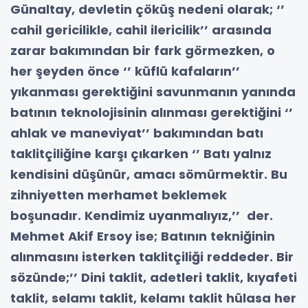
Günaltay, devletin çöküş nedeni olarak; ‘’
cahil gericilikle, cahil ilericilik’’ arasında
zarar bakımından bir fark görmezken, o
her
şeyden önce ‘’ küflü kafaların’’
yıkanması gerektiğini savunmanın yanında
batının teknolojisinin alınması gerektiğini ‘’
ahlak ve maneviyat’’ bakımından batı
taklitçiliğine karşı çıkarken ‘’ Batı yalnız
kendisini düşünür, amacı sömürmektir. Bu
zihniyetten merhamet beklemek
boşunadır. Kendimiz uyanmalıyız,’’ der.
Mehmet Akif Ersoy ise; Batının tekniğinin
alınmasını isterken taklitçiliği reddeder. Bir
sözünde;’’ Dini taklit, adetleri taklit, kıyafeti
taklit, selamı taklit, kelamı taklit hülasa her