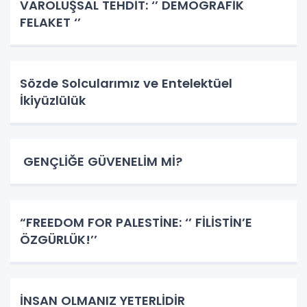
VAROLUŞSAL TEHDİT: ‘’ DEMOGRAFİK
FELAKET ‘’
Sözde Solcularımız ve Entelektüel
İkiyüzlülük
GENÇLİĞE GÜVENELİM Mİ?
​​​​​​​“FREEDOM FOR PALESTİNE: ‘’ FİLİSTİN’E
ÖZGÜRLÜK!’’
İNSAN OLMANIZ YETERLİDİR