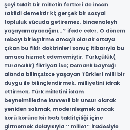
şeyi taklit bir milletin fertleri de insan
taklidi demektir ki; gerçek bir sosyal
topluluk vücuda getiremez, binaenaleyh
yaşayamayacağını...’’ ifade eder.
O dönem
tebayı birleştirme amaçlı olarak ortaya
çıkan bu fikir doktrinleri sonuç itibarıyla bu
amaca hizmet edememiştir.
Türkçülük(
Turancılık) fikriyatı ise; Osmanlı bayrağı
altında bilinçsizce yaşayan Türkleri milli bir
duygu ile bilinçlendirmek,
milliyetini idrak
ettirmek,
Türk milletini islam
beynelmilletine kuvvetli bir unsur olarak
yeniden sokmak, modernleşmek ancak
körü körüne bir batı taklitçiliği içine
girmemek dolayısıyla ‘’ millet’’ iradesiyle