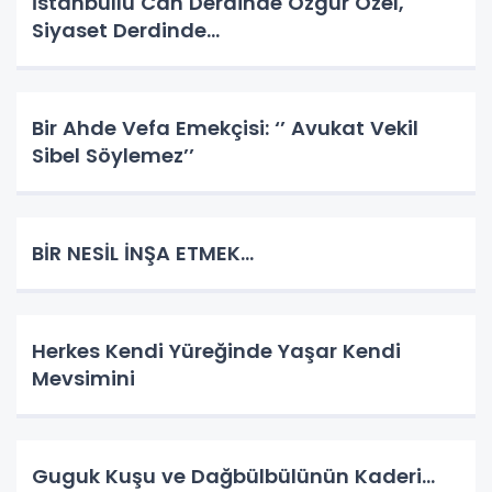
İstanbullu Can Derdinde Özgür Özel,
Siyaset Derdinde…
Bir Ahde Vefa Emekçisi: ‘’ Avukat Vekil
Sibel Söylemez’’
BİR NESİL İNŞA ETMEK…
Herkes Kendi Yüreğinde Yaşar Kendi
Mevsimini
Guguk Kuşu ve Dağbülbülünün Kaderi…