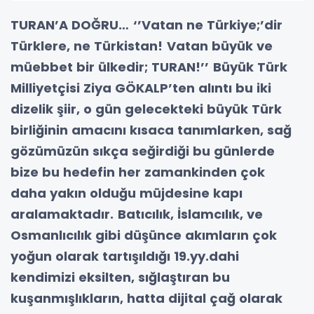
TURAN’A DOĞRU…
‘’Vatan ne Türkiye;’dir
Türklere, ne Türkistan!
Vatan büyük ve
müebbet bir ülkedir; TURAN!’’
Büyük Türk
Milliyetçisi Ziya GÖKALP’ten alıntı bu iki
dizelik şiir, o gün gelecekteki büyük Türk
birliğinin amacını kısaca tanımlarken, sağ
gözümüzün sıkça seğirdiği bu günlerde
bize bu hedefin her zamankinden çok
daha yakın olduğu müjdesine kapı
aralamaktadır.
Batıcılık, İslamcılık, ve
Osmanlıcılık gibi düşünce akımların çok
yoğun olarak tartışıldığı 19.yy.dahi
kendimizi eksilten,
sığlaştıran bu
kuşanmışlıkların, hatta dijital çağ olarak