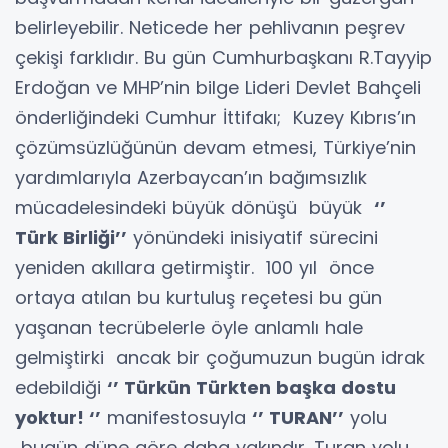
belirleyebilir. Neticede her pehlivanın peşrev
çekişi farklıdır. Bu gün Cumhurbaşkanı R.Tayyip
Erdoğan ve MHP’nin bilge Lideri Devlet Bahçeli
önderliğindeki Cumhur İttifakı; Kuzey Kıbrıs’ın
çözümsüzlüğünün devam etmesi, Türkiye’nin
yardımlarıyla Azerbaycan’ın bağımsızlık
mücadelesindeki büyük dönüşü büyük
‘’
Türk Birliği’’
yönündeki inisiyatif sürecini
yeniden akıllara getirmiştir. 100 yıl önce
ortaya atılan bu kurtuluş reçetesi bu gün
yaşanan tecrübelerle öyle anlamlı hale
gelmiştirki ancak bir çoğumuzun bugün idrak
edebildiği
‘’ Türkün Türkten başka dostu
yoktur! ‘’
manifestosuyla
‘’ TURAN’’
yolu
bugün düne göre daha yakındır. Turan yolu