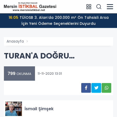
16:05
TÜİOSB 3. Alan’da 200.000 m² Ön Tahsisli Arsa
İçin Yeni Ödeme Seçeneklerini Duyurdu
Anasayfa
TURAN'A DOĞRU…
799
11-11-2020 13:01
OKUNMA
İsmail Şimşek