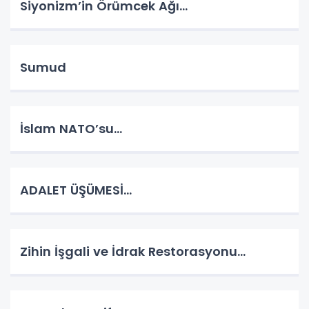
Siyonizm’in Örümcek Ağı…
Sumud
İslam NATO’su…
ADALET ÜŞÜMESİ…
Zihin İşgali ve İdrak Restorasyonu…