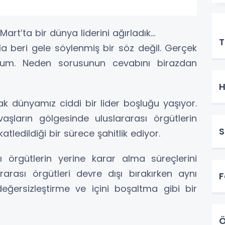
E
Mart’ta bir dünya liderini ağırladık…
T
la beri gele söylenmiş bir söz değil. Gerçek
rum. Neden sorusunun cevabını birazdan
H
k dünyamız ciddi bir lider boşluğu yaşıyor.
şların gölgesinde uluslararası örgütlerin
S
atledildiği bir sürece şahitlik ediyor.
 örgütlerin yerine karar alma süreçlerini
arası örgütleri devre dışı bırakırken aynı
F
eğersizleştirme ve içini boşaltma gibi bir
Ö