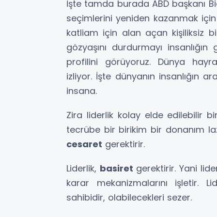
İşte tamda burada ABD başkanı Bid
seçimlerini yeniden kazanmak için
katliam için alan açan kişiliksiz 
gözyaşını durdurmayı insanlığın 
profilini görüyoruz. Dünya hayr
izliyor. İşte dünyanın insanlığın a
insana.
Zira liderlik kolay elde edilebilir b
tecrübe bir birikim bir donanım lazım
cesaret
gerektirir.
Liderlik,
basiret
gerektirir. Yani li
karar mekanizmalarını işletir. Li
sahibidir, olabilecekleri sezer.