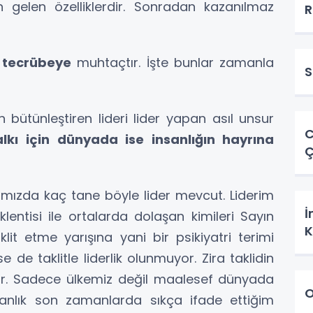
n gelen özelliklerdir. Sonradan kazanılmaz
R
e
tecrübeye
muhtaçtır. İşte bunlar zamanla
S
en bütünleştiren lideri lider yapan asıl unsur
C
alkı için dünyada ise insanlığın hayrına
Ç
amızda kaç tane böyle lider mevcut. Liderim
İ
entisi ile ortalarda dolaşan kimileri Sayın
K
lit etme yarışına yani bir psikiyatri terimi
se de taklitle liderlik olunmuyor. Zira taklidin
ktir. Sadece ülkemiz değil maalesef dünyada
O
İnsanlık son zamanlarda sıkça ifade ettiğim