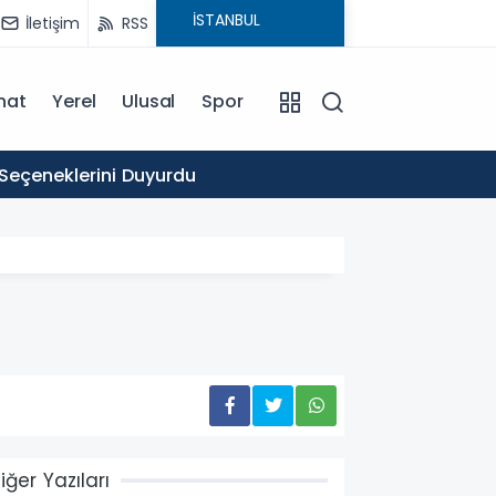
İletişim
RSS
nat
Yerel
Ulusal
Spor
16:03
 Seçeneklerini Duyurdu
Ticare
iğer Yazıları