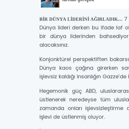
7 
BİR DÜNYA LİDERİNİ AĞIRLADIK…
Dünya lideri derken bu ifade laf o
bir dünya liderinden bahsediyo
alacaksınız.
Konjonktürel perspektiften bakarsa
Dünya kaos çağına girerken sava
işlevsiz kaldığı insanlığın Gazze’de k
Hegemonik güç ABD, uluslararası
üstlenerek neredeyse tüm uluslar
zamanda onları işlevsizleştirme d
işlevi de üstlenmiş oluyor.