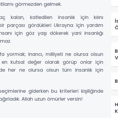
atliamı görmezden gelmek.
ç kalan, katledilen insanlık için kılını
İ
bir parçası gördükleri Ukrayna için yardım
Ö
nsanı için göz yaşı dökerek yani insanlığı
nmaz.
B
kafa yormak; inancı, milliyeti ne olursa olsun
V
n en kutsal değer olarak görüp onlar için
nde her ne olursa olsun tüm insanlık için
B
eçimlerine giderken bu kriterleri kişiliğinde
 ağırladık. Allah uzun ömürler versin!
H
K