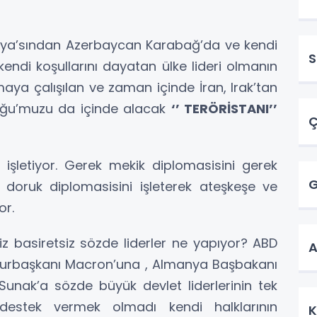
 Libya’sından Azerbaycan Karabağ’da ve kendi
S
kendi koşullarını dayatan ülke lideri olmanın
aya çalışılan ve zaman içinde İran, Irak’tan
oğu’muzu da içinde alacak
‘’ TERÖRİSTANI’’
Ç
işletiyor. Gerek mekik diplomasisini gerek
G
 doruk diplomasisini işleterek ateşkeşe ve
or.
z basiretsiz sözde liderler ne yapıyor? ABD
A
hurbaşkanı Macron’una , Almanya Başbakanı
Sunak’a sözde büyük devlet liderlerinin tek
’e destek vermek olmadı kendi halklarının
K