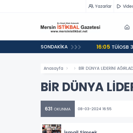
Yazarlar
Vide
16:05
SONDAKİKA
landı
TÜİOSB 3
Anasayfa
BİR DÜNYA LİDERİNİ AĞIRLA
BİR DÜNYA LİDE
631
08-03-2024 16:55
OKUNMA
İsmail Şimşek