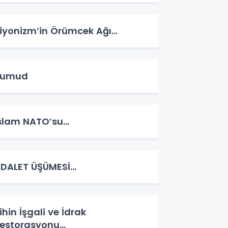
iyonizm’in Örümcek Ağı…
Sumud
slam NATO’su…
DALET ÜŞÜMESİ…
ihin İşgali ve İdrak
estorasyonu…