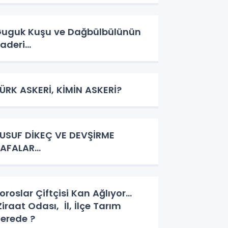
uguk Kuşu ve Dağbülbülünün
aderi…
ÜRK ASKERİ, KİMİN ASKERİ?
USUF DİKEÇ VE DEVŞİRME
AFALAR…
oroslar Çiftçisi Kan Ağlıyor…
iraat Odası, İl, İlçe Tarım
erede ?