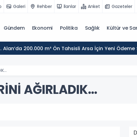
o
Galeri
Rehber
İlanlar
Anket
Gazeteler
Gündem
Ekonomi
Politika
Sağlık
Kültür ve Sa
. Alan’da 200.000 m² Ön Tahsisli Arsa İçin Yeni Ödeme
DIK…
RİNİ AĞIRLADIK…
D