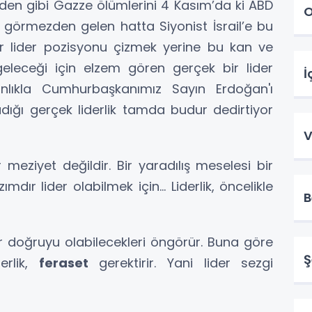
en gibi Gazze ölümlerini 4 Kasım’da ki ABD
O
 görmezden gelen hatta Siyonist İsrail’e bu
bir lider pozisyonu çizmek yerine bu kan ve
geleceği için elzem gören gerçek bir lider
İ
anlıkla Cumhurbaşkanımız Sayın Erdoğan'ı
radığı gerçek liderlik tamda budur dedirtiyor
V
ir meziyet değildir. Bir yaradılış meselesi bir
dır lider olabilmek için... Liderlik, öncelikle
B
der doğruyu olabilecekleri öngörür. Buna göre
Ş
derlik,
feraset
gerektirir. Yani lider sezgi