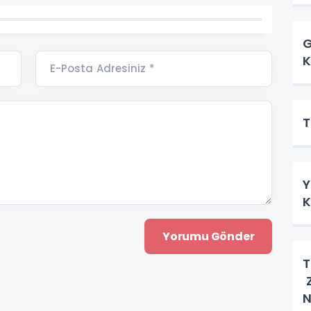
G
K
E-Posta Adresiniz *
T
Y
K
T
Z
N