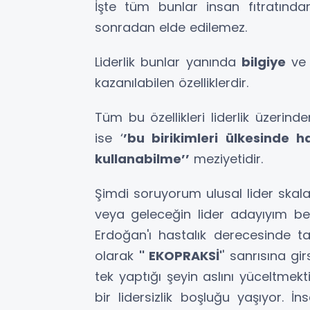
İşte tüm bunlar insan fıtratında
sonradan elde edilemez.
Liderlik bunlar yanında
bilgiye
v
kazanılabilen özelliklerdir.
Tüm bu özellikleri liderlik üzerind
ise ‘
’bu birikimleri ülkesinde h
kullanabilme’’
meziyetidir.
Şimdi soruyorum ulusal lider skal
veya geleceğin lider adayıyım bekl
Erdoğan'ı hastalık derecesinde tak
olarak
'' EKOPRAKSİ'
' sanrısına gir
tek yaptığı şeyin aslını yüceltme
bir lidersizlik boşluğu yaşıyor. 