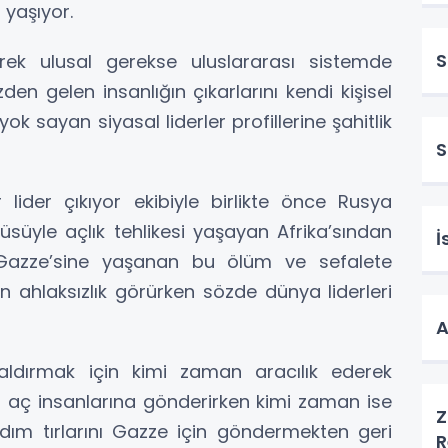
yaşıyor.
S
k ulusal gerekse uluslararası sistemde
en gelen insanlığın çıkarlarını kendi kişisel
yok sayan siyasal liderler profillerine şahitlik
lider çıkıyor ekibiyle birlikte önce Rusya
üsüyle açlık tehlikesi yaşayan Afrika’sından
İ
Gazze’sine yaşanan bu ölüm ve sefalete
in ahlaksızlık görürken sözde dünya liderleri
A
ldırmak için kimi zaman aracılık ederek
ın aç insanlarına gönderirken kimi zaman ise
Z
dım tırlarını Gazze için göndermekten geri
R