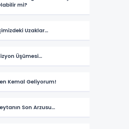
labilir mi?
çimizdeki Uzaklar…
izyon Üşümesi…
en Kemal Geliyorum!
eytanın Son Arzusu…