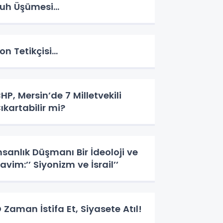
uh Üşümesi…
on Tetikçisi…
HP, Mersin’de 7 Milletvekili
ıkartabilir mi?
nsanlık Düşmanı Bir İdeoloji ve
avim:’’ Siyonizm ve İsrail’’
 Zaman İstifa Et, Siyasete Atıl!