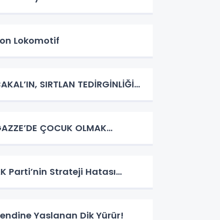
on Lokomotif
AKAL’IN, SIRTLAN TEDİRGİNLİĞİ…
AZZE’DE ÇOCUK OLMAK…
K Parti’nin Strateji Hatası…
endine Yaslanan Dik Yürür!