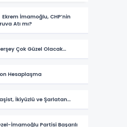
krem İmamoğlu, CHP’nin
ruva Atı mı?
erşey Çok Güzel Olacak…
on Hesaplaşma
aşist, İkiyüzlü ve Şarlatan…
zel-İmamoğlu Partisi Başarılı