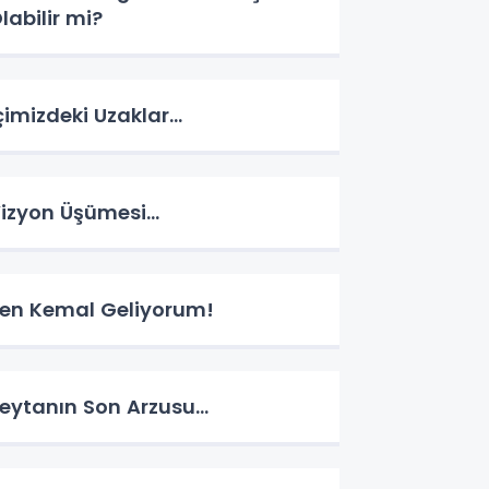
labilir mi?
çimizdeki Uzaklar…
izyon Üşümesi…
en Kemal Geliyorum!
eytanın Son Arzusu…