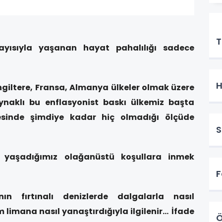
E
T
layısıyla yaşanan hayat pahalılığı sadece
H
İngiltere, Fransa, Almanya ülkeler olmak üzere
ynaklı bu enflasyonist baskı ülkemiz başta
inde şimdiye kadar hiç olmadığı ölçüde
S
yaşadığımız olağanüstü koşullara inmek
F
nın fırtınalı denizlerde dalgalarla nasıl
 limana nasıl yanaştırdığıyla ilgilenir…
İfade
Ö