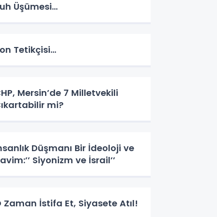
uh Üşümesi…
on Tetikçisi…
HP, Mersin’de 7 Milletvekili
ıkartabilir mi?
nsanlık Düşmanı Bir İdeoloji ve
avim:’’ Siyonizm ve İsrail’’
 Zaman İstifa Et, Siyasete Atıl!