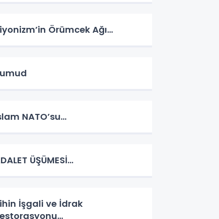
iyonizm’in Örümcek Ağı…
Sumud
slam NATO’su…
DALET ÜŞÜMESİ…
ihin İşgali ve İdrak
estorasyonu…