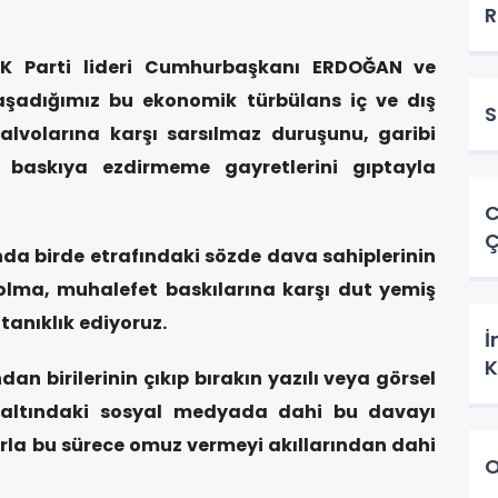
R
 Parti lideri Cumhurbaşkanı ERDOĞAN ve
yaşadığımız bu ekonomik türbülans iç ve dış
S
lvolarına karşı sarsılmaz duruşunu, garibi
t baskıya ezdirmeme gayretlerini gıptayla
C
Ç
nda birde etrafındaki sözde dava sahiplerinin
ma, muhalefet baskılarına karşı dut yemiş
tanıklık ediyoruz.
İ
K
an birilerinin çıkıp bırakın yazılı veya görsel
n altındaki sosyal medyada dahi bu davayı
a bu sürece omuz vermeyi akıllarından dahi
O