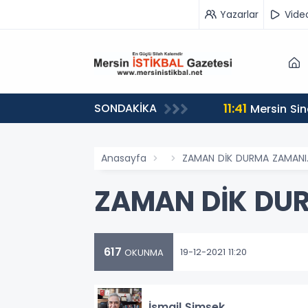
Yazarlar
Vide
11:41
SONDAKİKA
Mersin Sin
Anasayfa
ZAMAN DİK DURMA ZAMANI
ZAMAN DİK DU
617
19-12-2021 11:20
OKUNMA
İsmail Şimşek