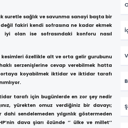
O
lak suretle sağlık ve savunma sanayi başta bir
değil fakiri kendi sofrasına ne kadar ekmek
İ
iyi olan ise sofrasındaki konforu nasıl
V
kesimleri özellikle alt ve orta gelir gurubunu
haklı serzenişlerine cevap verebilmek hatta
rtaya koyabilmek iktidar ve iktidar tarafı
B
nımlıyor.
tidar tarafı için bugünlerde en zor şey nedir
ınız, yürekten omuz verdiğiniz bir davayı;
Ş
r dahi sendelemeden yılgınlık göstermeden
P’nin dava şiarı özünde ‘’ ülke ve millet’’