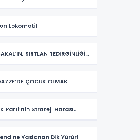
on Lokomotif
AKAL’IN, SIRTLAN TEDİRGİNLİĞİ…
AZZE’DE ÇOCUK OLMAK…
K Parti’nin Strateji Hatası…
endine Yaslanan Dik Yürür!