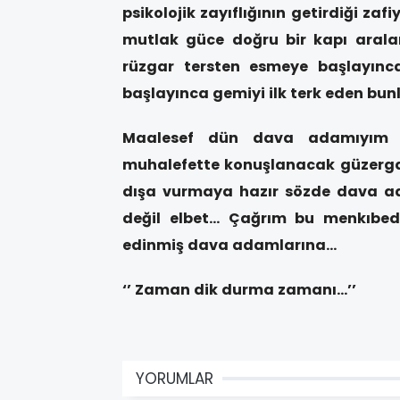
psikolojik zayıflığının getirdiği za
mutlak güce doğru bir kapı arala
rüzgar tersten esmeye başlayınca
başlayınca gemiyi ilk terk eden bun
Maalesef dün dava adamıyım 
muhalefette konuşlanacak güzergah 
dışa vurmaya hazır sözde dava ad
değil elbet…
Çağrım bu menkıbede ‘
edinmiş dava adamlarına…
‘’ Zaman dik durma zamanı…’’
YORUMLAR