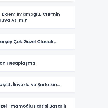
krem İmamoğlu, CHP’nin
ruva Atı mı?
erşey Çok Güzel Olacak…
on Hesaplaşma
aşist, İkiyüzlü ve Şarlatan…
zel-İmamoğlu Partisi Başarılı