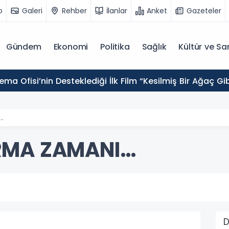
o
Galeri
Rehber
İlanlar
Anket
Gazeteler
Gündem
Ekonomi
Politika
Sağlık
Kültür ve Sa
ema Ofisi’nin Desteklediği İlk Film “Kesilmiş Bir Ağaç Gi
…
RMA ZAMANI…
D