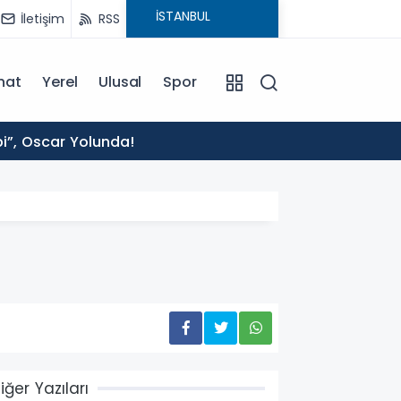
İletişim
RSS
nat
Yerel
Ulusal
Spor
14:27
bi”, Oscar Yolunda!
Vali T
iğer Yazıları