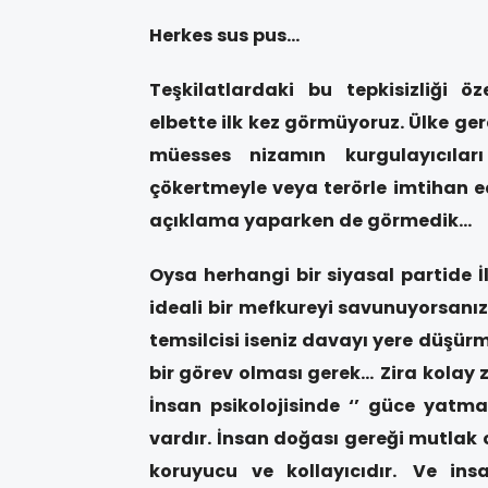
Herkes sus pus…
Teşkilatlardaki bu tepkisizliği öz
elbette ilk kez görmüyoruz. Ülke ger
müesses nizamın kurgulayıcılar
çökertmeyle veya terörle imtihan ed
açıklama yaparken de görmedik…
Oysa herhangi bir siyasal partide İ
ideali bir mefkureyi savunuyorsanız 
temsilcisi iseniz davayı yere düşür
bir görev olması gerek…
Zira kolay
İnsan psikolojisinde ‘’ güce yatma
vardır.
İnsan doğası gereği mutlak 
koruyucu ve kollayıcıdır.
Ve ins