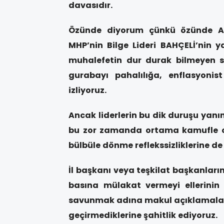
davasıdır.
Özünde diyorum çünkü özünde AK
MHP’nin Bilge Lideri BAHÇELİ’nin 
muhalefetin dur durak bilmeyen sa
gurabayı pahalılığa, enflasyonis
izliyoruz.
Ancak liderlerin bu dik duruşu yanı
bu zor zamanda ortama kamufle ol
bülbüle dönme reflekssizliklerine de 
İl başkanı veya teşkilat başkanlarınd
basına mülakat vermeyi ellerini
savunmak adına makul açıklamalarl
geçirmediklerine şahitlik ediyoruz.