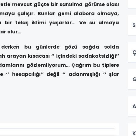
fiyetle mevcut güçte bir sarsılma görürse olası
maya çalışır.
Bunlar gemi alabora olmaya,
 bir telaş iklimi yaşarlar…
Ve su almaya
S
lar olur…
derken bu günlerde gözü sağda solda
Ç
arayan kısacası ‘’ içindeki sadakatsizliği’’
amlarını gözlemliyorum… Çağrım bu tiplere
’ hesapcılığı’’ değil ‘’ adanmışlığı ’’ şiar
G
A
K