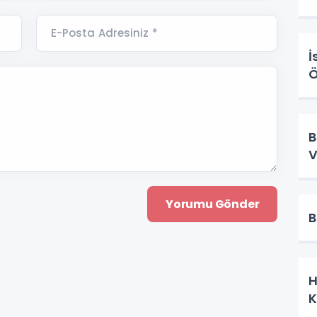
E-Posta Adresiniz *
İ
Ö
B
V
B
H
K