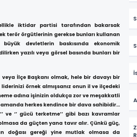
S
ellikle iktidar partisi tarafından bakarsak
ek terör örgütlerinin gerekse bunları kullanan
ı büyük devletlerin baskısında ekonomik
ilirken yazılı veya görsel basında bunları bir
İ
l veya İlçe Başkanı olmak, hele bir davayı bir
liderinizi örnek almışsanız onun il ve ilçedeki
meme adına işinizin oldukça zor ve meşakkatli
A
 zamanda herkes kendince bir dava sahibidir…
’’ ve ‘’ gücü terketme’’ gibi bazı kavramlar
olmasa da güçten yana tavır alır. Çünkü güç,
Z
an doğası gereği yine mutlak olmasa da
R