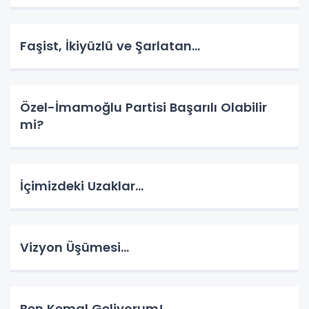
Faşist, İkiyüzlü ve Şarlatan…
Özel-İmamoğlu Partisi Başarılı Olabilir
mi?
İçimizdeki Uzaklar…
Vizyon Üşümesi…
Ben Kemal Geliyorum!