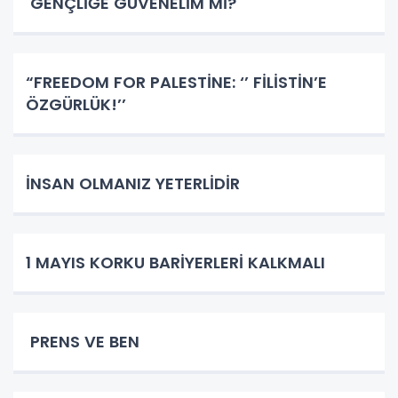
GENÇLİĞE GÜVENELİM Mİ?
​​​​​​​“FREEDOM FOR PALESTİNE: ‘’ FİLİSTİN’E
ÖZGÜRLÜK!’’
İNSAN OLMANIZ YETERLİDİR
1 MAYIS KORKU BARİYERLERİ KALKMALI
PRENS VE BEN