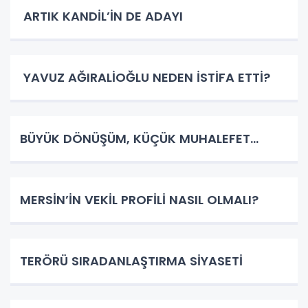
ARTIK KANDİL’İN DE ADAYI
YAVUZ AĞIRALİOĞLU NEDEN İSTİFA ETTİ?
BÜYÜK DÖNÜŞÜM, KÜÇÜK MUHALEFET…
MERSİN’İN VEKİL PROFİLİ NASIL OLMALI?
TERÖRÜ SIRADANLAŞTIRMA SİYASETİ