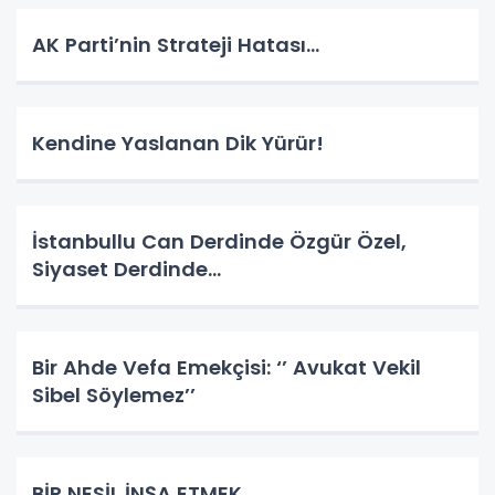
AK Parti’nin Strateji Hatası…
Kendine Yaslanan Dik Yürür!
İstanbullu Can Derdinde Özgür Özel,
Siyaset Derdinde…
Bir Ahde Vefa Emekçisi: ‘’ Avukat Vekil
Sibel Söylemez’’
BİR NESİL İNŞA ETMEK…