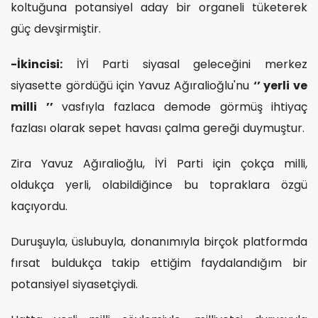
koltuğuna potansiyel aday bir organeli tüketerek
güç devşirmiştir.
-İkincisi:
İYİ Parti siyasal geleceğini merkez
siyasette gördüğü için Yavuz Ağıralioğlu'nu
‘’ yerli ve
milli ’’
vasfıyla
fazlaca demode
görmüş
ihtiyaç
fazlası olarak sepet havası çalma gereği duymuştur.
Zira Yavuz Ağıralioğlu, İYİ Parti için çokça milli,
oldukça yerli, olabildiğince bu topraklara özgü
kaçıyordu.
Duruşuyla, üslubuyla, donanımıyla birçok platformda
fırsat buldukça takip ettiğim faydalandığım bir
potansiyel siyasetçiydi.