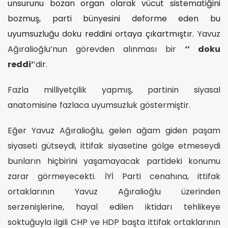
unsurunu bozan organ olarak vücut sistematiğini
bozmuş, parti bünyesini deforme eden bu
uyumsuzluğu doku reddini ortaya çıkartmıştır.
Yavuz
Ağıralioğlu’nun görevden alınması bir
‘’ doku
reddi’
’dir.
Fazla milliyetçilik yapmış, partinin siyasal
anatomisine fazlaca uyumsuzluk göstermiştir.
Eğer Yavuz Ağıralioğlu, gelen ağam giden paşam
siyaseti gütseydi, ittifak siyasetine gölge etmeseydi
bunların hiçbirini yaşamayacak partideki konumu
zarar görmeyecekti.
İYİ Parti cenahına, ittifak
ortaklarının Yavuz Ağıralioğlu üzerinden
serzenişlerine, hayal edilen iktidarı tehlikeye
soktuğuyla ilgili CHP ve HDP başta ittifak ortaklarının