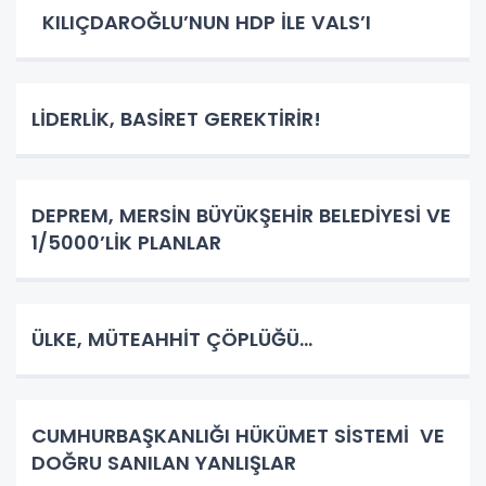
KILIÇDAROĞLU’NUN HDP İLE VALS’I
LİDERLİK, BASİRET GEREKTİRİR!
DEPREM, MERSİN BÜYÜKŞEHİR BELEDİYESİ VE
1/5000’LİK PLANLAR
ÜLKE, MÜTEAHHİT ÇÖPLÜĞÜ…
CUMHURBAŞKANLIĞI HÜKÜMET SİSTEMİ VE
DOĞRU SANILAN YANLIŞLAR