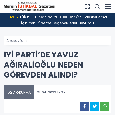
16:05
TÜİOSB 3. Alan’da 200.000 m² Ön Tahsisli Arsa
İçin Yeni Ödeme Seçeneklerini Duyurdu
Anasayfa
İYİ PARTİ’DE YAVUZ
AĞIRALİOĞLU NEDEN
GÖREVDEN ALINDI?
627
01-04-2022 17:35
OKUNMA