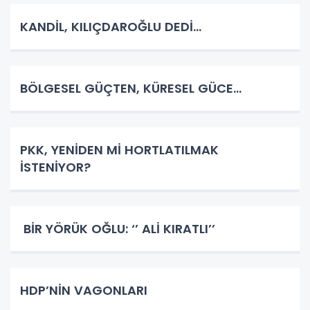
KANDİL, KILIÇDAROĞLU DEDİ…
BÖLGESEL GÜÇTEN, KÜRESEL GÜCE…
PKK, YENİDEN Mİ HORTLATILMAK
İSTENİYOR?
BİR YÖRÜK OĞLU: ‘’ ALİ KIRATLI’’
HDP’NİN VAGONLARI