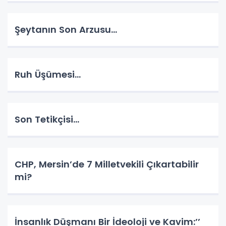
Şeytanın Son Arzusu…
Ruh Üşümesi…
Son Tetikçisi…
CHP, Mersin’de 7 Milletvekili Çıkartabilir
mi?
İnsanlık Düşmanı Bir İdeoloji ve Kavim:’’