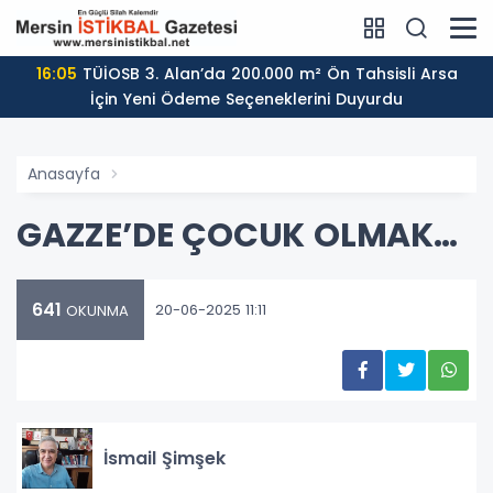
16:05
TÜİOSB 3. Alan’da 200.000 m² Ön Tahsisli Arsa
İçin Yeni Ödeme Seçeneklerini Duyurdu
Anasayfa
GAZZE’DE ÇOCUK OLMAK…
641
20-06-2025 11:11
OKUNMA
İsmail Şimşek