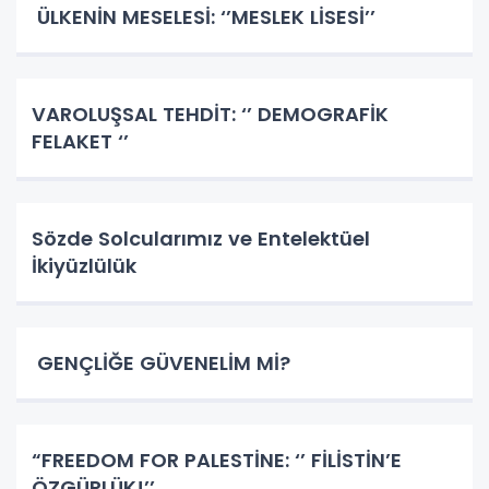
ÜLKENİN MESELESİ: ‘’MESLEK LİSESİ’’
VAROLUŞSAL TEHDİT: ‘’ DEMOGRAFİK
FELAKET ‘’
Sözde Solcularımız ve Entelektüel
İkiyüzlülük
GENÇLİĞE GÜVENELİM Mİ?
​​​​​​​“FREEDOM FOR PALESTİNE: ‘’ FİLİSTİN’E
ÖZGÜRLÜK!’’