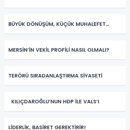
BÜYÜK DÖNÜŞÜM, KÜÇÜK MUHALEFET…
MERSİN’İN VEKİL PROFİLİ NASIL OLMALI?
TERÖRÜ SIRADANLAŞTIRMA SİYASETİ
KILIÇDAROĞLU’NUN HDP İLE VALS’I
LİDERLİK, BASİRET GEREKTİRİR!