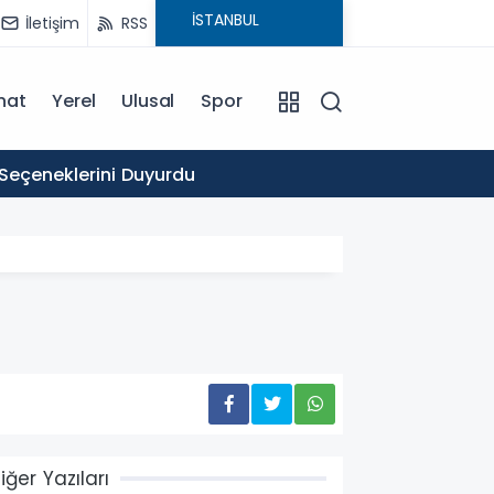
İletişim
RSS
nat
Yerel
Ulusal
Spor
16:03
 Seçeneklerini Duyurdu
Ticare
iğer Yazıları