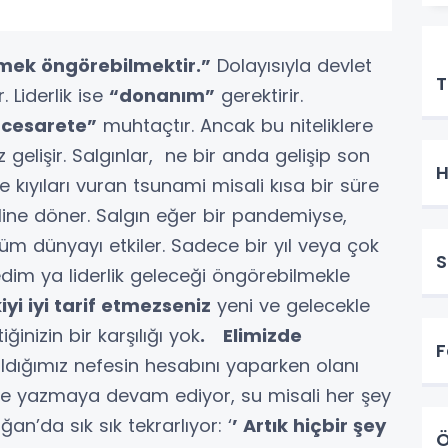
E
mek öngörebilmektir.”
Dolayısıyla devlet
T
. Liderlik ise
“donanım”
gerektirir.
 cesarete”
muhtaçtır. Ancak bu niteliklere
elişir. Salgınlar, ne bir anda gelişip son
H
 kıyıları vuran tsunami misali kısa bir süre
aline döner. Salgın eğer bir pandemiyse,
tüm dünyayı etkiler. Sadece bir yıl veya çok
S
dim ya liderlik geleceği öngörebilmekle
iyi iyi tarif etmezseniz
yeni ve gelecekle
ğinizin bir karşılığı yok
.
Elimizde
F
ldığımız nefesin hesabını yaparken olanı
üyle yazmaya devam ediyor, su misali her şey
n’da sık sık tekrarlıyor: ‘
’ Artık hiçbir şey
Ö