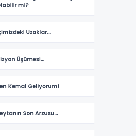
labilir mi?
çimizdeki Uzaklar…
izyon Üşümesi…
en Kemal Geliyorum!
eytanın Son Arzusu…