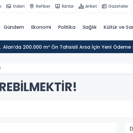
o
Galeri
Rehber
İlanlar
Anket
Gazeteler
Gündem
Ekonomi
Politika
Sağlık
Kültür ve Sa
. Alan’da 200.000 m² Ön Tahsisli Arsa İçin Yeni Ödeme
!
REBİLMEKTİR!
D