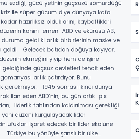
lumu ezdiği, gücü yetinin güçsüzü sömürdüğü
R
 kriz ile süper gücüm diye dünyaya kafa
adar hazırlıksız olduklarını, kaybettikleri
el düzenin kanını emen ABD ve ekürüsü AB,
S
 duruma geldi ki artık birbirlerinin maske ve
e geldi. Gelecek batıdan doğuya kayıyor.
 düzenin ekmeğini yiyip hem de işine
C
Ç
 geldiğinde güçsüz devletleri tehdit eden
gomanyası artık çatırdıyor. Bunu
 gerekmiyor. 1945 sonrası ikinci dünya
İ
ak ilan eden ABD’nin, bu gün artık pis
K
n, liderlik tahtından kaldırılması gerektiği
yeni düzeni kurgulayacak lider
 ufukları işaret edecek bir lider ekolüne
O
 Türkiye bu yönüyle şanslı bir ülke…