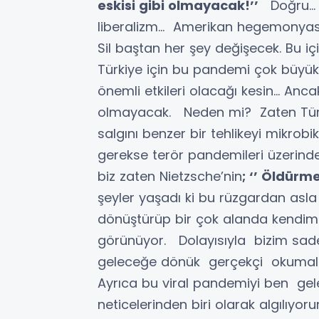
eskisi gibi olmayacak!’’
Doğru… H
liberalizm… Amerikan hegemonyası
Sil baştan her şey değişecek. Bu 
Türkiye için bu pandemi çok büyük
önemli etkileri olacağı kesin… Ancak
olmayacak. Neden mi? Zaten Türk
salgını benzer bir tehlikeyi mikro
gerekse terör pandemileri üzerind
biz zaten Nietzsche’nin
; ‘’ Öldürm
şeyler yaşadı ki bu rüzgardan asla
dönüştürüp bir çok alanda kendimi
görünüyor. Dolayısıyla bizim sadec
geleceğe dönük gerçekçi okumalar
Ayrıca bu viral pandemiyi ben ge
neticelerinden biri olarak algılıyo