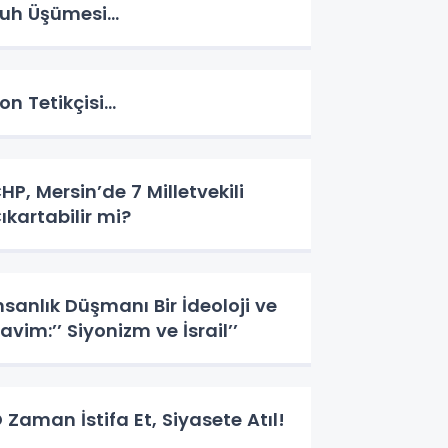
uh Üşümesi…
on Tetikçisi…
HP, Mersin’de 7 Milletvekili
ıkartabilir mi?
nsanlık Düşmanı Bir İdeoloji ve
avim:’’ Siyonizm ve İsrail’’
 Zaman İstifa Et, Siyasete Atıl!