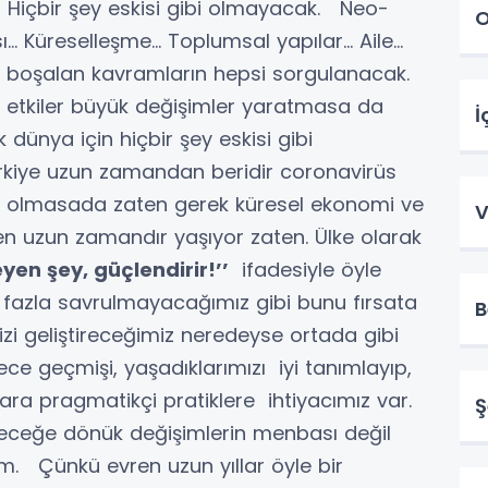
içbir şey eskisi gibi olmayacak. Neo-
O
… Küreselleşme… Toplumsal yapılar… Aile…
içi boşalan kavramların hepsi sorgulanacak.
 etkiler büyük değişimler yaratmasa da
İ
 dünya için hiçbir şey eskisi gibi
iye uzun zamandan beridir coronavirüs
bik olmasada zaten gerek küresel ekonomi ve
V
en uzun zamandır yaşıyor zaten. Ülke olarak
eyen şey, güçlendirir!’’
ifadesiyle öyle
 fazla savrulmayacağımız gibi bunu fırsata
B
zi geliştireceğimiz neredeyse ortada gibi
e geçmişi, yaşadıklarımızı iyi tanımlayıp,
a pragmatikçi pratiklere ihtiyacımız var.
Ş
leceğe dönük değişimlerin menbası değil
rum. Çünkü evren uzun yıllar öyle bir