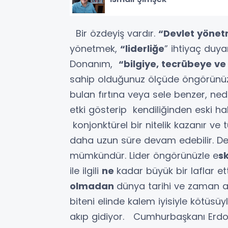
Bir özdeyiş vardır.
“Devlet yönet
yönetmek,
“liderliğe
” ihtiyaç duyar
Donanım,
“bilgiye, tecrübeye ve
sahip olduğunuz ölçüde öngörünüz g
bulan fırtına veya sele benzer, nede
etki gösterip kendiliğinden eski h
konjonktürel bir nitelik kazanır ve 
daha uzun süre devam edebilir. De
mümkündür. Lider öngörünüzle e
sk
ile ilgili
ne
kadar büyük bir laflar etti
olmadan
dünya tarihi ve zaman a
biteni elinde kalem iyisiyle kötüs
akıp gidiyor. Cumhurbaşkanı Erdoğa