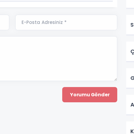
E-Posta Adresiniz *
S
Ç
G
A
K