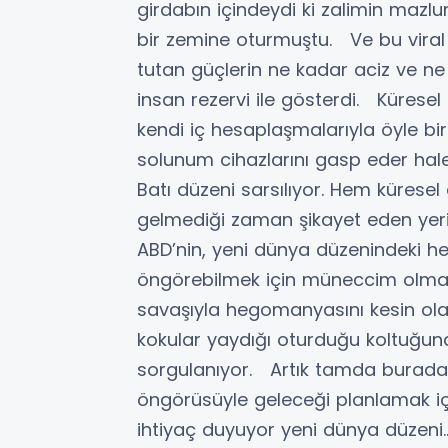
girdabın içindeydi ki zalimin maz
bir zemine oturmuştu. Ve bu viral
tutan güçlerin ne kadar aciz ve ne k
insan rezervi ile gösterdi. Küres
kendi iç hesaplaşmalarıyla öyle bir
solunum cihazlarını gasp eder hal
Batı düzeni sarsılıyor. Hem küresel
gelmediği zaman şikayet eden yeri
ABD’nin, yeni dünya düzenindeki he
öngörebilmek için müneccim olmak
savaşıyla hegomanyasını kesin olar
kokular yaydığı oturduğu koltuğunda
sorgulanıyor. Artık tamda burada 
öngörüsüyle geleceği planlamak için
ihtiyaç duyuyor yeni dünya düzeni…