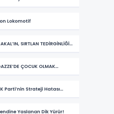
on Lokomotif
AKAL’IN, SIRTLAN TEDİRGİNLİĞİ…
AZZE’DE ÇOCUK OLMAK…
K Parti’nin Strateji Hatası…
endine Yaslanan Dik Yürür!