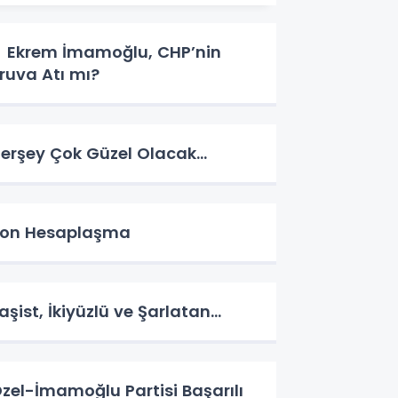
krem İmamoğlu, CHP’nin
ruva Atı mı?
erşey Çok Güzel Olacak…
on Hesaplaşma
aşist, İkiyüzlü ve Şarlatan…
zel-İmamoğlu Partisi Başarılı