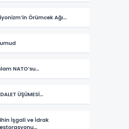
iyonizm’in Örümcek Ağı…
Sumud
slam NATO’su…
DALET ÜŞÜMESİ…
ihin İşgali ve İdrak
estorasyonu…