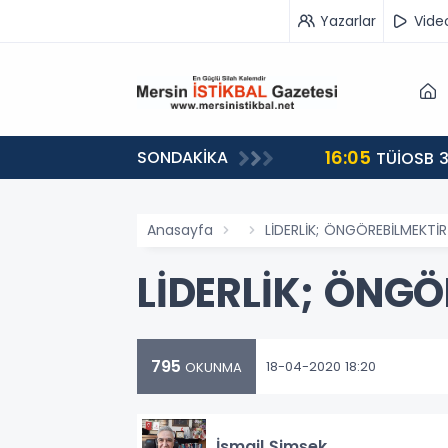
Yazarlar
Vide
16:05
SONDAKİKA
landı
TÜİOSB 3
Anasayfa
LİDERLİK; ÖNGÖREBİLMEKTİR
LİDERLİK; ÖNGÖ
795
18-04-2020 18:20
OKUNMA
İsmail Şimşek