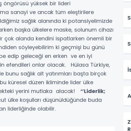
iş öngörüsü yüksek bir lideri
ma sanayi ve ancak tüm eleştirilere
S
iğimiz sağlık alanında ki potansiyelimizde
aşarken başka ülkelere maske, solunum cihazı
 çok alanda kendini ispatlarken önemli bir
imdiden söyleyebilirim ki geçmişi bu günü
übe edip geleceği en erken ve en iyi
in efendileri onlar olacak. Hülasa Türkiye,
İ
 bunu sağlık alt yatırımları başta birçok
bu küresel düzen ikliminde lider ülke
ecekteki yerini mutlaka alacak!
‘’Liderlik;
A
cut ülke koşulları düşünüldüğünde buda
ğan liderliğinde olabilir.
Z
R