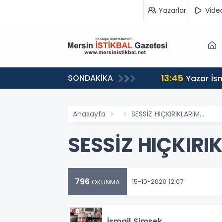
Yazarlar
Vide
13:45
SONDAKİKA
n Yolculuğuna Uğurladı
Yazar İs
Anasayfa
SESSİZ HIÇKIRIKLARIM…
SESSİZ HIÇKIRI
796
15-10-2020 12:07
OKUNMA
İsmail Şimşek