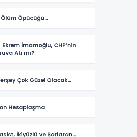
Ölüm Öpücüğü…
krem İmamoğlu, CHP’nin
ruva Atı mı?
erşey Çok Güzel Olacak…
on Hesaplaşma
aşist, İkiyüzlü ve Şarlatan…