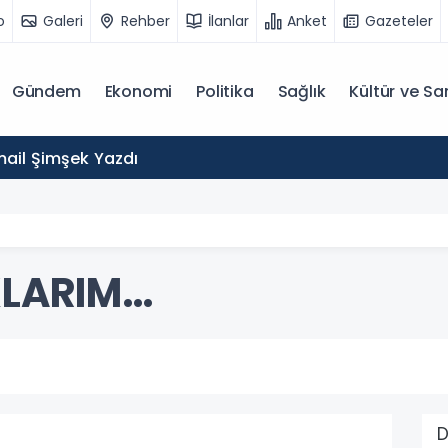
o
Galeri
Rehber
İlanlar
Anket
Gazeteler
Gündem
Ekonomi
Politika
Sağlık
Kültür ve Sa
mail Şimşek Yazdı
KLARIM…
D