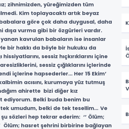
ımız; zihnimizden, yüreğimizden tüm
lmedi. Kim toplayacaktı artık beyaz
 babalara göre çok daha duygusal, daha
K
ni dışa vurma gibi bir özgürleri vardır.
 yanan kavrulan babaların ise insanlar
yle bir hakkı da böyle bir hukuku da
İ
Ö
issiyatlarını, sessiz hıçkırıklarını içine
resizliklerini, sessiz çığlıklarını içlerinde
kendi içlerine hapsederler...
Her 15 Ekim’
B
kalbimin acısını, kurumaya yüz tutmuş
V
dığım ahirette bizi diğer kız
ut ediyorum. Belki buda benim bu
 tek umudum, belki de tek tesellim…
Ve
B
u sözleri hep tekrar ederim: ‘’ Ölüm;
’’ Ölüm; hasret şehrini birbirine bağlayan