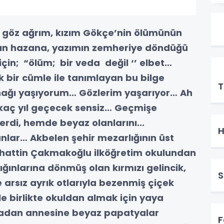
k göz ağrım, kızım Gökçe’nin ölümünün
ımın hazana, yazımın zemheriye döndüğü
in; “ölüm; bir veda değil ‘’ elbet…
E
k bir cümle ile tanımlayan bu bilge
T
nağı yaşıyorum… Gözlerim yaşarıyor… Ah
 kaç yıl geçecek sensiz… Geçmişe
rdi, hemde beyaz olanlarını...
H
lar… Akbelen şehir mezarlığının üst
ahattin Çakmakoğlu ilköğretim okulundan
ığınlarına dönmüş olan kırmızı gelincik,
S
 arsız ayrık otlarıyla bezenmiş çiçek
e birlikte okuldan almak için yaya
rladan annesine beyaz papatyalar
F