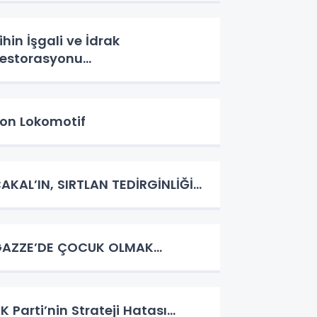
ihin İşgali ve İdrak
estorasyonu…
on Lokomotif
AKAL’IN, SIRTLAN TEDİRGİNLİĞİ…
AZZE’DE ÇOCUK OLMAK…
K Parti’nin Strateji Hatası…