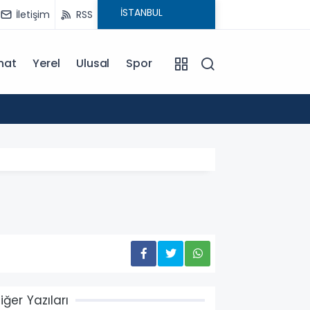
İletişim
RSS
nat
Yerel
Ulusal
Spor
13:43
Hacama
iğer Yazıları