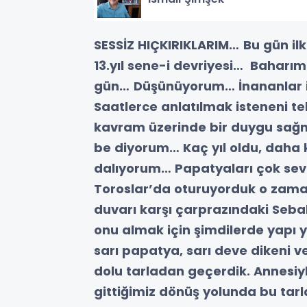
SESSİZ HIÇKIRIKLARIM…
Bu gün il
13.yıl sene-i devriyesi… Bahar
gün…
Düşünüyorum… İnananlar iç
Saatlerce anlatılmak isteneni te
kavram üzerinde bir duygu sağ
be diyorum… Kaç yıl oldu, daha
dalıyorum… Papatyaları çok seve
Toroslar’da oturuyorduk o zaman
duvarı karşı çarprazındaki Seb
onu almak için şimdilerde yapı y
sarı papatya, sarı deve dikeni ve
dolu tarladan geçerdik. Annesiyl
gittiğimiz dönüş yolunda bu ta