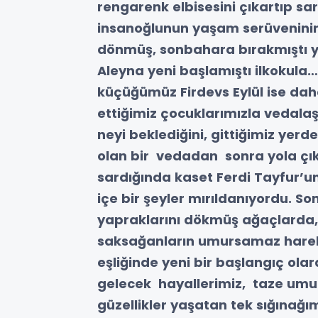
rengarenk elbisesini çıkartıp sarı
insanoğlunun yaşam serüveninin
dönmüş, sonbahara bırakmıştı yer
Aleyna yeni başlamıştı ilkokula…
küçüğümüz Firdevs Eylül ise dah
ettiğimiz çocuklarımızla vedala
neyi beklediğini, gittiğimiz yer
olan bir vedadan sonra yola çık
sardığında kaset Ferdi Tayfur’un
içe bir şeyler mırıldanıyordu. S
yapraklarını dökmüş ağaçlarda, d
saksağanların umursamaz hareket
eşliğinde yeni bir başlangıç ola
gelecek hayallerimiz, taze umut
güzellikler yaşatan tek sığınağı