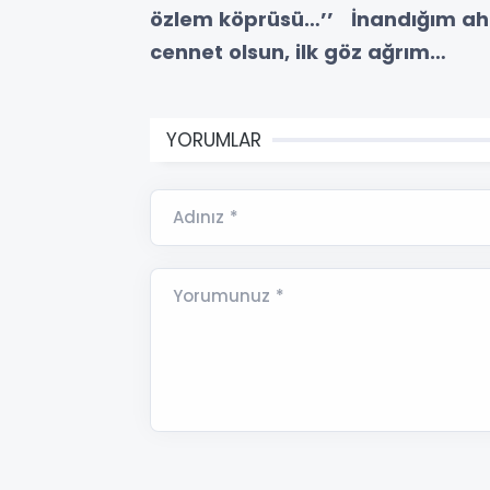
özlem köprüsü…’’
İnandığım a
cennet olsun, ilk göz ağrım…
YORUMLAR
Adınız *
Yorumunuz *