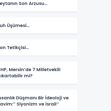
eytanın Son Arzusu…
uh Üşümesi…
on Tetikçisi…
HP, Mersin’de 7 Milletvekili
ıkartabilir mi?
nsanlık Düşmanı Bir İdeoloji ve
avim:’’ Siyonizm ve İsrail’’