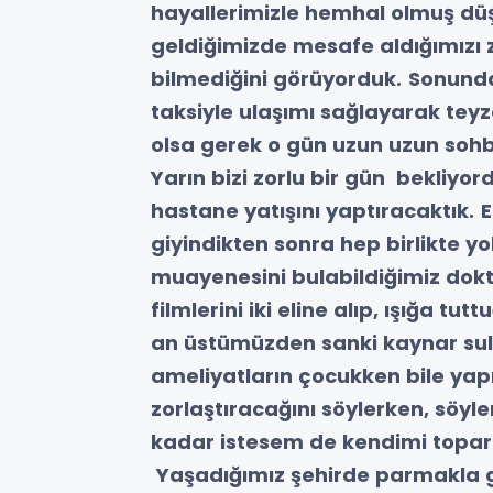
hayallerimizle hemhal olmuş düş
geldiğimizde mesafe aldığımızı z
bilmediğini görüyorduk.
Sonunda
taksiyle ulaşımı sağlayarak teyz
olsa gerek o gün uzun uzun soh
Yarın bizi zorlu bir gün bekliyo
hastane yatışını yaptıracaktık.
E
giyindikten sonra hep birlikte y
muayenesini bulabildiğimiz dok
filmlerini iki eline alıp, ışığa t
an üstümüzden sanki kaynar sul
ameliyatların çocukken bile yapı
zorlaştıracağını söylerken, söyl
kadar istesem de kendimi topa
Yaşadığımız şehirde parmakla g