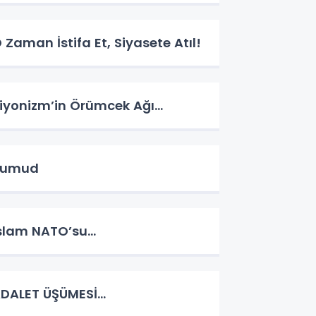
 Zaman İstifa Et, Siyasete Atıl!
iyonizm’in Örümcek Ağı…
Sumud
slam NATO’su…
DALET ÜŞÜMESİ…