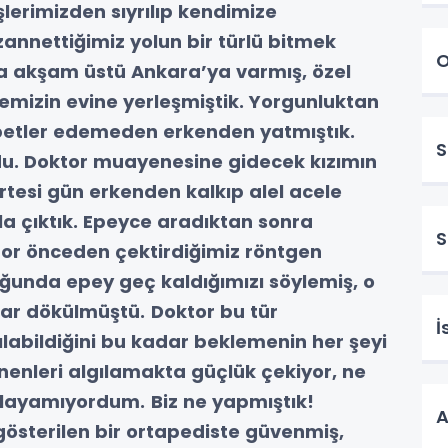
lerimizden sıyrılıp kendimize
annettiğimiz yolun bir türlü bitmek
O
 akşam üstü Ankara’ya varmış, özel
emizin evine yerleşmiştik. Yorgunluktan
betler edemeden erkenden yatmıştık.
S
rdu. Doktor muayenesine gidecek kızımın
rtesi gün erkenden kalkıp alel acele
ola çıktık. Epeyce aradıktan sonra
tor önceden çektirdiğimiz röntgen
uttuğunda epey geç kaldığımızı söylemiş, o
ar dökülmüştü.
Doktor bu tür
İ
labildiğini bu kadar beklemenin her şeyi
enenleri algılamakta güçlük çekiyor, ne
rlayamıyordum.
Biz ne yapmıştık!
A
österilen bir ortapediste güvenmiş,