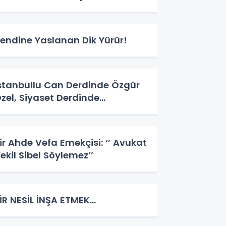
endine Yaslanan Dik Yürür!
stanbullu Can Derdinde Özgür
zel, Siyaset Derdinde…
ir Ahde Vefa Emekçisi: ‘’ Avukat
ekil Sibel Söylemez’’
İR NESİL İNŞA ETMEK…