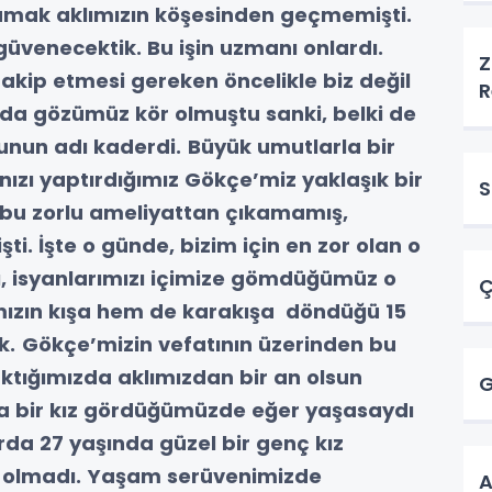
lamak aklımızın köşesinden geçmemişti.
venecektik. Bu işin uzmanı onlardı.
Z
 takip etmesi gereken öncelikle biz değil
R
ada gözümüz kör olmuştu sanki, belki de
unun adı kaderdi.
Büyük umutlarla bir
nızı yaptırdığımız Gökçe’miz yaklaşık bir
S
i bu zorlu ameliyattan çıkamamış,
şti.
İşte o günde, bizim için en zor olan o
ı, isyanlarımızı içimize gömdüğümüz o
Ç
ızın kışa hem de karakışa döndüğü 15
k.
Gökçe’mizin vefatının üzerinden bu
aktığımızda aklımızdan bir an olsun
G
a bir kız gördüğümüzde eğer yaşasaydı
a 27 yaşında güzel bir genç kız
 olmadı.
Yaşam serüvenimizde
A