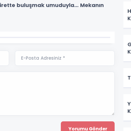
hirette buluşmak umuduyla… Mekanın
H
K
G
K
E-Posta Adresiniz *
T
Y
K