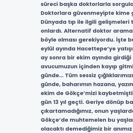
süreci başka doktorlarla sorgu
Doktorlara güvenmeyipte kime gü
Dünyada tıp ile ilgili gelişmeleri
onlardı. Alternatif doktor aram
böyle olması gerekiyordu. İşte b
eylül ayında Hacettepe’ye yatışı
ay sonra bir ekim ayında girdiğ
avucumuzun içinden kayıp gitmi
günde… Tüm sessiz çığlıklarımız
günde, baharımın hazana, yazım
ekim de Gökçe’mizi kaybetmişti
gün 13 yıl geçti. Geriye dönüp b
çıkartamadığımız, onun yaşlard
Gökçe’de muhtemelen bu yaşlard
olacaktı demediğimiz bir anımız