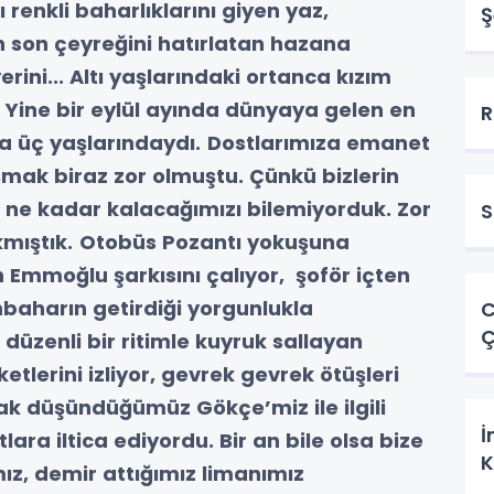
 renkli baharlıklarını giyen yaz,
Ş
 son çeyreğini hatırlatan hazana
ini... Altı yaşlarındaki ortanca kızım
 Yine bir eylül ayında dünyaya gelen en
R
a üç yaşlarındaydı.
Dostlarımıza emanet
şmak biraz zor olmuştu. Çünkü bizlerin
de ne kadar kalacağımızı bilemiyorduk. Zor
S
mıştık.
Otobüs Pozantı yokuşuna
 Emmoğlu şarkısını çalıyor, şoför içten
onbaharın getirdiği yorgunlukla
C
Ç
üzenli bir ritimle kuyruk sallayan
lerini izliyor, gevrek gevrek ötüşleri
rak düşündüğümüz Gökçe’miz ile ilgili
İ
lara iltica ediyordu.
Bir an bile olsa bize
K
mız, demir attığımız limanımız