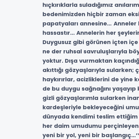
hıçkırıklarla suladığımız anılar
bedenimizden hiçbir zaman eksi
papatyaları annesine…
Anneler
hassastır... Annelerin her şeyleri
Duygusuz gibi görünen içten içe
ne der ruhsal savruluşlarıyla bö
yoktur. Dışa vurmaktan kaçındığı h
akıttığı gözyaşlarıyla sularken; ça
haykırırlar, acizliklerini de yine 
de bu duygu sağnağını yaşayıp 
gizli gözyaşlarımla sularken inan
kardeşleriyle bekleyeceğini um
dünyada kendimi teslim ettiğim
her daim umudumu perçinleyen ş
yeni bir yol, yeni bir başlangıç…