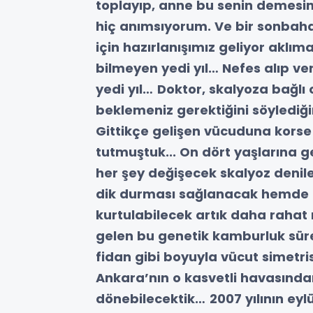
toplayıp, anne bu senin demesin
hiç anımsıyorum.
Ve bir sonbaha
için hazırlanışımız geliyor akl
bilmeyen yedi yıl… Nefes alıp ve
yedi yıl…
Doktor, skalyoza bağlı o
beklemeniz gerektiğini söylediğ
Gittikçe gelişen vücuduna korse 
tutmuştuk...
On dört yaşlarına g
her şey değişecek skalyoz denile
dik durması sağlanacak hemde 
kurtulabilecek artık daha rahat 
gelen bu genetik kamburluk sürec
fidan gibi boyuyla vücut simetri
Ankara’nın o kasvetli havasından
dönebilecektik…
2007 yılının ey