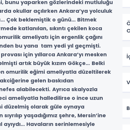
i, bunu yaparken gözlerindeki mutluluğu
rda okullar açılırken Ankara’ya yolculuk
ıma… Çok beklemiştik o günü… Bitmek
Ö
rmede katlanılan, sıkıntı çekilen koca
O
murilik ameliyatı için ergenlik çağını
inden bu yana tam yedi yıl geçmişti.
provası için yıllarca Ankara’yı mesken
İ
elmişti artık büyük kızım Gökçe…
Belki
n omurilik eğimi ameliyatla düzeltilerek
akciğerine gelen baskıdan
V
nefes alabilecekti.
Ayrıca skalyozla
i ameliyatla halledilirse o ince uzun
si düzelmiş olarak güle oynaya
B
 sıyrılıp yaşadığımız şehre, Mersin’ine
lül ayıydı… Havaların serinlemesiyle