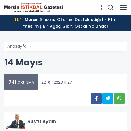
11:41
Mersin Sinema Ofisi’nin Desteklediği İlk Film
“Kesilmiş Bir Ağaç Gibi”, Oscar Yolunda!
Anasayfa
14 Mayıs
741
22-01-2023 11:27
OKUNMA
Rüştü Aydın