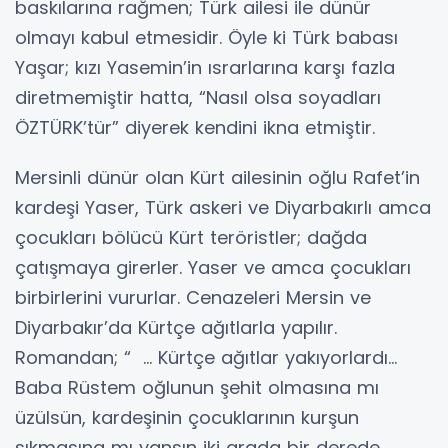
baskılarına rağmen; Türk ailesi ile dünür
olmayı kabul etmesidir. Öyle ki Türk babası
Yaşar; kızı Yasemin’in ısrarlarına karşı fazla
diretmemiştir hatta, “Nasıl olsa soyadları
ÖZTÜRK’tür” diyerek kendini ikna etmiştir.
Mersinli dünür olan Kürt ailesinin oğlu Rafet’in
kardeşi Yaser, Türk askeri ve Diyarbakırlı amca
çocukları bölücü Kürt teröristler; dağda
çatışmaya girerler. Yaser ve amca çocukları
birbirlerini vururlar. Cenazeleri Mersin ve
Diyarbakır’da Kürtçe ağıtlarla yapılır.
Romandan; “ … Kürtçe ağıtlar yakıyorlardı…
Baba Rüstem oğlunun şehit olmasına mı
üzülsün, kardeşinin çocuklarının kurşun
sıkmasına mı yansın iki arada bir derede