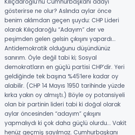
Kılıçdaroğlu’nu Cumhurbaşkanı adayı
gösterirse ne olur? Aslında aylar önce
benim aklımdan geçen şuydu: CHP Lideri
olarak Kılıçdaroğlu “Adayım” der ve
peşimden gelen gelsin çıkışını yapardı…
Antidemokratik olduğunu düşündünüz
sanırım.
Öyle değil tabi ki; Sosyal
demokratların en güçlü partisi CHP’dir. Yeri
geldiğinde tek başına %45’lere kadar oy
alabilir. (CHP 14 Mayıs 1950 tarihinde yüzde
kırka yakın oy almıştı.) Böyle oy potansiyeli
olan bir partinin lideri tabi ki doğal olarak
aylar öncesinden “adayım” çıkışını
yapmalıydı ki çok daha güçlü olurdu… Vakit
henüz geçmiş sayılmaz.
Cumhurbaşkanı