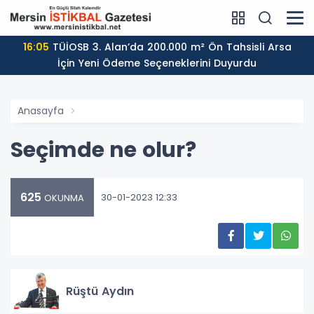
16:05
TÜİOSB 3. Alan’da 200.000 m² Ön Tahsisli Arsa
İçin Yeni Ödeme Seçeneklerini Duyurdu
Anasayfa
Seçimde ne olur?
625
30-01-2023 12:33
OKUNMA
Rüştü Aydın