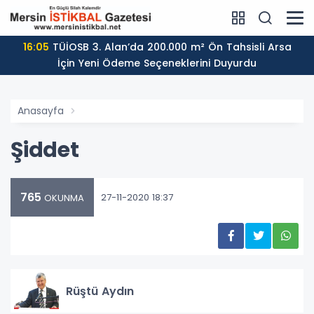
16:05
TÜİOSB 3. Alan’da 200.000 m² Ön Tahsisli Arsa
İçin Yeni Ödeme Seçeneklerini Duyurdu
Anasayfa
Şiddet
765
27-11-2020 18:37
OKUNMA
Rüştü Aydın