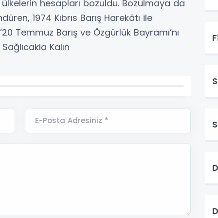
t ülkelerin hesapları bozuldu. Bozulmaya da
ren, 1974 Kıbrıs Barış Harekâtı ile
n “20 Temmuz Barış ve Özgürlük Bayramı’nı
F
! Sağlıcakla Kalın
S
E-Posta Adresiniz *
S
D
D