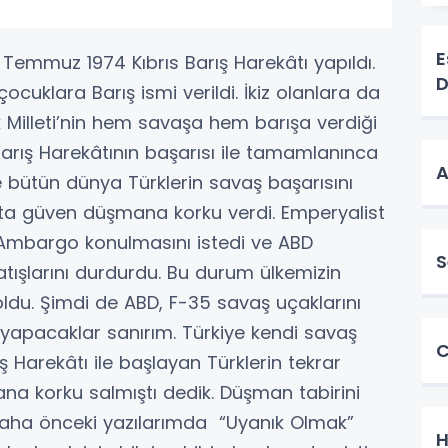
E
Temmuz 1974 Kıbrıs Barış Harekâtı yapıldı.
D
cuklara Barış ismi verildi. İkiz olanlara da
ürk Milleti’nin hem savaşa hem barışa verdiği
Barış Harekâtının başarısı ile tamamlanınca
A
 bütün dünya Türklerin savaş başarısını
ta güven düşmana korku verdi. Emperyalist
ye Ambargo konulmasını istedi ve ABD
S
tışlarını durdurdu. Bu durum ülkemizin
oldu. Şimdi de ABD, F-35 savaş uçaklarını
a yapacaklar sanırım. Türkiye kendi savaş
C
ış Harekâtı ile başlayan Türklerin tekrar
 korku salmıştı dedik. Düşman tabirini
 Daha önceki yazılarımda “Uyanık Olmak”
H