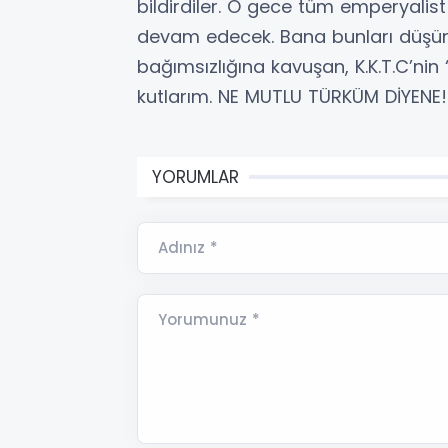
bildirdiler. O gece tüm emperyalis
devam edecek. Bana bunları düşündü
bağımsızlığına kavuşan, K.K.T.C’ni
kutlarım. NE MUTLU TÜRKÜM DİYENE
YORUMLAR
Adınız *
Yorumunuz *