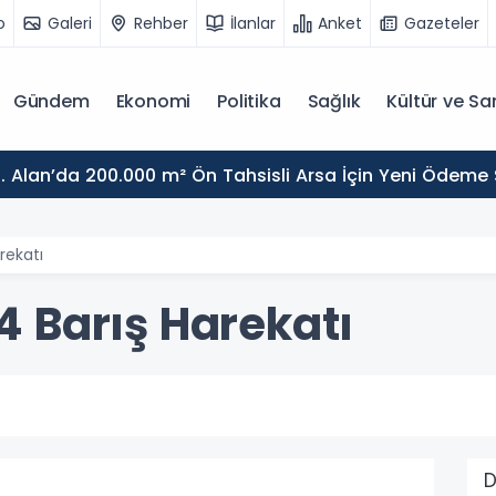
o
Galeri
Rehber
İlanlar
Anket
Gazeteler
Gündem
Ekonomi
Politika
Sağlık
Kültür ve Sa
. Alan’da 200.000 m² Ön Tahsisli Arsa İçin Yeni Ödeme
rekatı
 Barış Harekatı
D