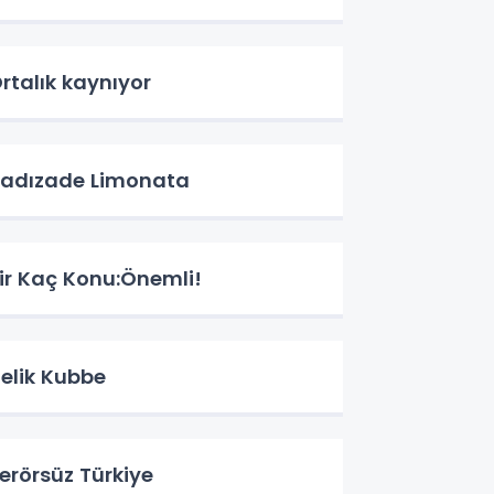
rtalık kaynıyor
adızade Limonata
ir Kaç Konu:Önemli!
elik Kubbe
erörsüz Türkiye