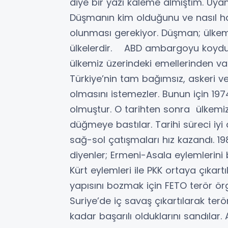
diye bir yazı kaleme almıştım. Uyan
Düşmanın kim olduğunu ve nasıl ham
olunması gerekiyor. Düşman; ülkem
ülkelerdir. ABD ambargoyu koydu
ülkemiz üzerindeki emellerinden v
Türkiye’nin tam bağımsız, askeri 
olmasını istemezler. Bunun için 1974
olmuştur. O tarihten sonra ülkemizi
düğmeye bastılar. Tarihi süreci iy
sağ-sol çatışmaları hız kazandı. 19
diyenler; Ermeni-Asala eylemlerini b
Kürt eylemleri ile PKK ortaya çıkart
yapısını bozmak için FETO terör örgüt
Suriye’de iç savaş çıkartılarak ter
kadar başarılı olduklarını sandılar.