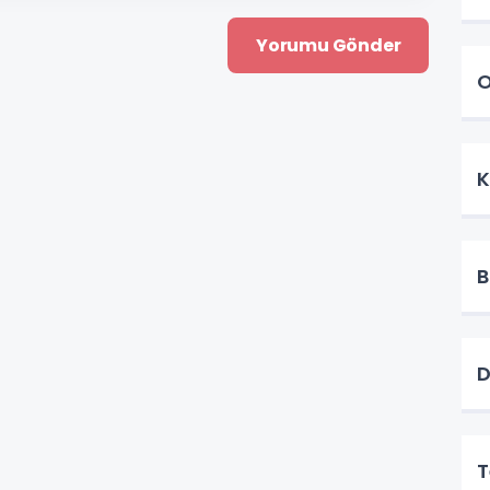
O
K
B
D
T