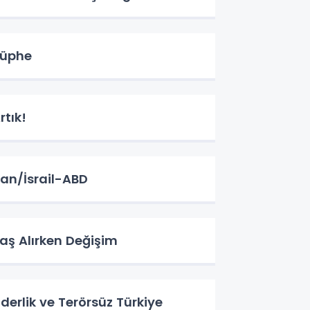
üphe
rtık!
ran/İsrail-ABD
aş Alırken Değişim
iderlik ve Terörsüz Türkiye