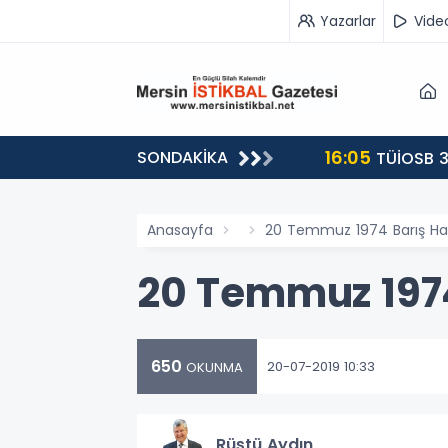
Yazarlar
Vide
16:05
SONDAKİKA
landı
TÜİOSB 3
Anasayfa
20 Temmuz 1974 Barış Ha
20 Temmuz 1974
650
20-07-2019 10:33
OKUNMA
Rüştü Aydın