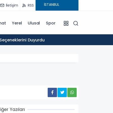
İletişim
RSS
nat
Yerel
Ulusal
Spor
16:03
 Seçeneklerini Duyurdu
Ticare
iğer Yazıları