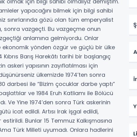
ık olmak için bilgi sahibi olmalıyız demiştim.
leler yapacağını bilmek için bilgi sahibi
iz sınırlarında gözü olan tüm emperyalist
Ş
, sonra vazgeçti. Bu vazgeçme onun
azgeçtiği anlamına gelmiyordu. Onlar
ve ekonomik yönden özgür ve güçlü bir ülke
A
 Kıbrıs Barış Harekâtı tarihi bir başlangıç
n askeri yapısının zayıflatılması için
i düşünürseniz ülkemizde 1974’ten sonra
İ
80 darbesi ile “Bizim çocuklar darbe yaptı”
aşlattılar ve 1984 Eruh Katliamı ile Bölücü
ıldı. Ve Yine 1974’den sonra Türk askerinin
Y
ü icat edildi. Artısı Irak işgal edildi,
ör estirildi. Bunlar 15 Temmuz Kalkışmasına
 Ama Türk Milleti uyumadı. Onlara hadlerini
L