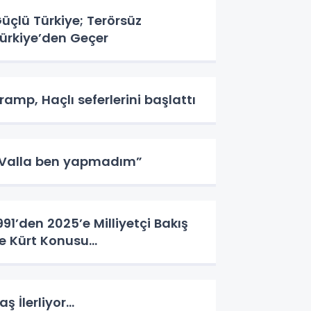
üçlü Türkiye; Terörsüz
ürkiye’den Geçer
ramp, Haçlı seferlerini başlattı
Valla ben yapmadım”
991’den 2025’e Milliyetçi Bakış
le Kürt Konusu…
aş İlerliyor…