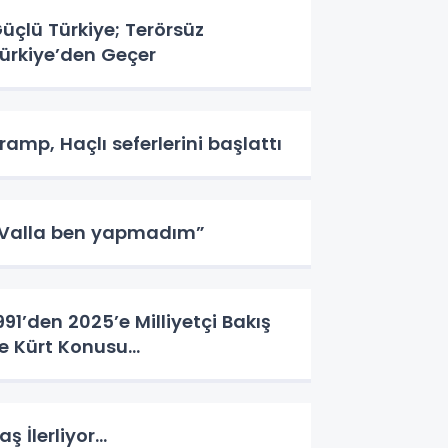
üçlü Türkiye; Terörsüz
ürkiye’den Geçer
ramp, Haçlı seferlerini başlattı
Valla ben yapmadım”
991’den 2025’e Milliyetçi Bakış
le Kürt Konusu…
aş İlerliyor…