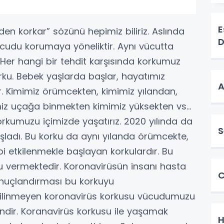
E
den korkar” sözünü hepimiz biliriz. Aslında
D
cudu korumaya yöneliktir. Aynı vücutta
. Her hangi bir tehdit karşısında korkumuz
Korku. Bebek yaşlarda başlar, hayatımız
A
r. Kimimiz örümcekten, kimimiz yılandan,
iz uçağa binmekten kimimiz yüksekten vs…
orkumuzu içimizde yaşatırız. 2020 yılında da
S
şladı. Bu korku da aynı yılanda örümcekte,
i etkilenmekle başlayan korkulardır. Bu
 vermektedir. Koronavirüsün insanı hasta
C
onuçlandırması bu korkuyu
 bilinmeyen koronavirüs korkusu vücudumuzu
ndir. Koranavirüs korkusu ile yaşamak
H