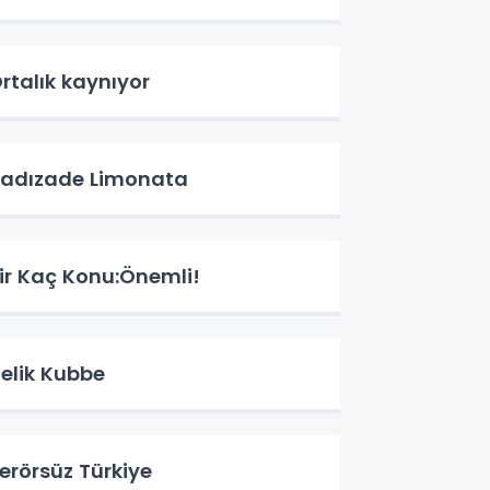
rtalık kaynıyor
adızade Limonata
ir Kaç Konu:Önemli!
elik Kubbe
erörsüz Türkiye