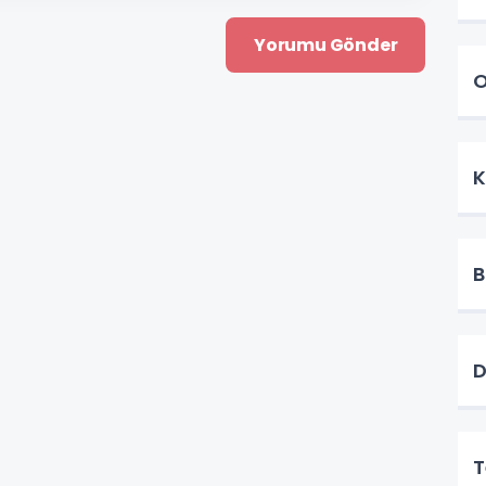
O
K
B
D
T