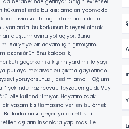
ı da beraberinde getiriyor. Salgın evrensel
en hükümetlerde bu kısıtlamaları yapmakla
de koranavirüsün hangi ortamlarda daha
Ş
 uyarılarda, bu korkunun bireysel olarak
nları oluşturmasına yol açıyor. Bunu
m. Adliye’ye bir davam için gitmiştim.
A
ım asansörün önü kalabalık,
 katı geçerken iki kişinin yardımı ile yaşı
uya puflaya merdivenleri çıkma gayretinde…
İ
teyzeyi yoruyorsunuz”, dedim ama, “ Oğlum
r” şeklinde hazırcevap teyzeden geldi. Vay
ü bile kullandırtmıyor. Hayatımızdaki
Y
 bir yaşam kısıtlamasına verilen bu örnek
… Bu korku nasıl geçer ya da etkisini
etilen aşıların insanlara yapılması ile
L