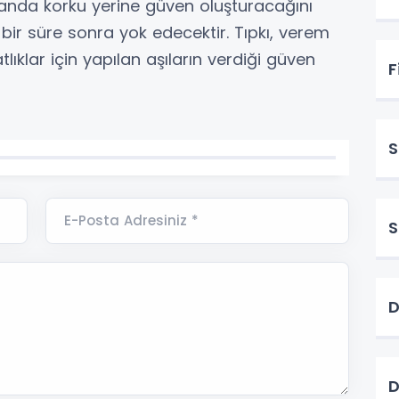
sanda korku yerine güven oluşturacağını
bir süre sonra yok edecektir. Tıpkı, verem
tlıklar için yapılan aşıların verdiği güven
F
S
E-Posta Adresiniz *
S
D
D