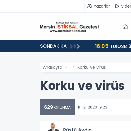
Yazarlar
Vide
16:05
SONDAKİKA
landı
TÜİOSB 3
Anasayfa
Korku ve virüs
Korku ve virüs
629
11-12-2020 19:23
OKUNMA
Rüştü Aydın