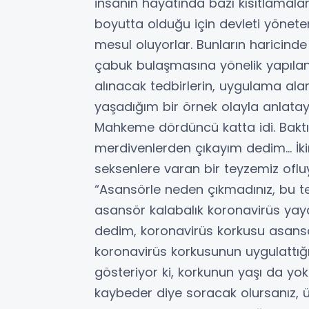
insanın hayatında bazı kısıtlamalar
boyutta olduğu için devleti yönet
mesul oluyorlar. Bunların haricin
çabuk bulaşmasına yönelik yapılan
alınacak tedbirlerin, uygulama ala
yaşadığım bir örnek olayla anlatayı
Mahkeme dördüncü katta idi. Bakt
merdivenlerden çıkayım dedim… İkinci
seksenlere varan bir teyzemiz ofl
“Asansörle neden çıkmadınız, bu 
asansör kalabalık koronavirüs yaya
dedim, koronavirüs korkusu asansör
koronavirüs korkusunun uygulattığı
gösteriyor ki, korkunun yaşı da yok
kaybeder diye soracak olursanız, ür