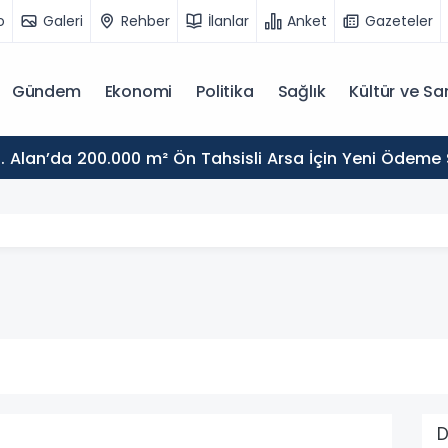
o
Galeri
Rehber
İlanlar
Anket
Gazeteler
Gündem
Ekonomi
Politika
Sağlık
Kültür ve Sa
. Alan’da 200.000 m² Ön Tahsisli Arsa İçin Yeni Ödeme
D