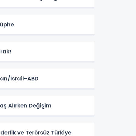
üphe
rtık!
ran/İsrail-ABD
aş Alırken Değişim
iderlik ve Terörsüz Türkiye