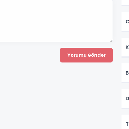
O
K
B
D
T