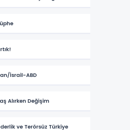
üphe
rtık!
ran/İsrail-ABD
aş Alırken Değişim
iderlik ve Terörsüz Türkiye