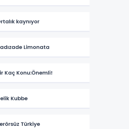
rtalık kaynıyor
adızade Limonata
ir Kaç Konu:Önemli!
elik Kubbe
erörsüz Türkiye