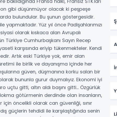
 bakıldığında Fransa halkı, Fransız STK'ları
acron gibi düşünmüyor olacak ki peşpeşe
arda bulundular. Bu şunun göstergesidir.
Ş
 ile yapmaktadır. Yüz yıl önce Padişahlarımızı
siyasi olarak kıskaca alan Avrupalı
ugün Türkiye Cumhurbaşkanı Sayın Recep
A
iyaseti karşısında eriyip tükenmekteler. Kendi
edir. Artık eski Türkiye yok, emir alan
etimi ile birlik ve dayanışma içinde her
İ
ularına güven, düşmanına korku salan bir
 olarak bununla gurur duymalıyız. Ekonomi iyi
ro uçtu gitti, altın aldı başını gitti… Özgürlük
Y
 lokma götürmenin derdinde olan insanların,
r için öncelikli olarak can güvenliği, sınır
 dış güçlerin tehdidi ile karşılaştığında senin
L