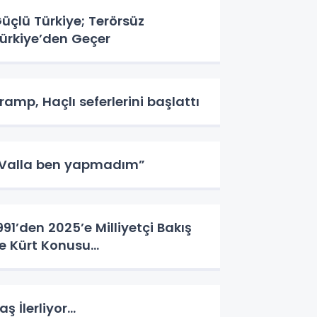
üçlü Türkiye; Terörsüz
ürkiye’den Geçer
ramp, Haçlı seferlerini başlattı
Valla ben yapmadım”
991’den 2025’e Milliyetçi Bakış
le Kürt Konusu…
aş İlerliyor…