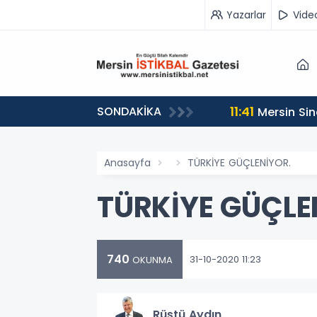
Yazarlar
Vide
11:41
SONDAKİKA
Mersin Sin
Anasayfa
TÜRKİYE GÜÇLENİYOR.
TÜRKİYE GÜÇLE
740
31-10-2020 11:23
OKUNMA
Rüştü Aydın