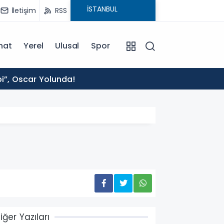
İletişim
RSS
nat
Yerel
Ulusal
Spor
14:27
bi”, Oscar Yolunda!
Vali T
iğer Yazıları