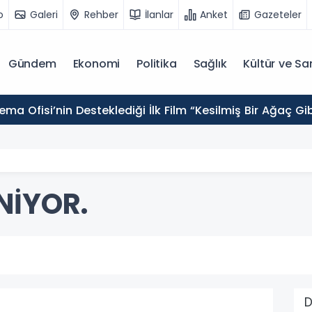
o
Galeri
Rehber
İlanlar
Anket
Gazeteler
Gündem
Ekonomi
Politika
Sağlık
Kültür ve Sa
ema Ofisi’nin Desteklediği İlk Film “Kesilmiş Bir Ağaç Gi
NİYOR.
D