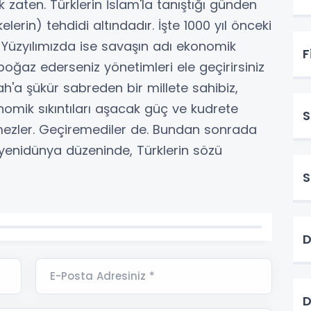
zaten. Türklerin İslam'la tanıştığı günden
elerin) tehdidi altındadır. İşte 1000 yıl önceki
r. Yüzyılımızda ise savaşın adı ekonomik
F
kboğaz ederseniz yönetimleri ele geçirirsiniz
h'a şükür sabreden bir millete sahibiz,
onomik sıkıntıları aşacak güç ve kudrete
S
emezler. Geçiremediler de. Bundan sonrada
yenidünya düzeninde, Türklerin sözü
S
D
E-Posta Adresiniz *
D