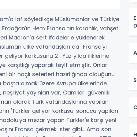
E
am'a laf söyledikçe Müslümanlar ve Türkiye
D
 Erdoğan'ın Hem Fransa'nın karanlık, vahşet
ideri Macron'a sert ifadelerle yüklenerek
Müslüman ülke vatandaşları da Fransa'yı
A
 geliyor korkusunu 21. Yüz yılda iliklerine
 karşıtlığı yaparak teyit etmiştir. Onlar
eni bir haçlı seferleri hazırlığında olduğunu
S
a başta olmak üzere Avrupa ülkelerinde
, neşriyat yayınları var, Camileri güvenlik
lüman olarak Türk vatandaşlarına yapılan
C
ların 'Türkler geliyor korkusu' sonucu yapılan
 Anadolu'ya mezar yapan Türkler'e karşı yeni
başını Fransa çekmek ister gibi… Ama son
H