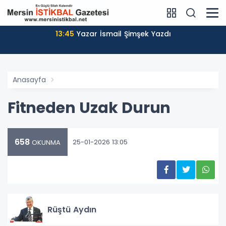
13:45
Yazar İsmail Şimşek Yazdı
Anasayfa
Fitneden Uzak Durun
658
25-01-2026 13:05
OKUNMA
Rüştü Aydın