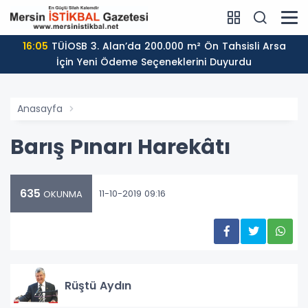
16:05
TÜİOSB 3. Alan’da 200.000 m² Ön Tahsisli Arsa
İçin Yeni Ödeme Seçeneklerini Duyurdu
Anasayfa
Barış Pınarı Harekâtı
635
11-10-2019 09:16
OKUNMA
Rüştü Aydın