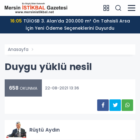
16:05
TÜİOSB 3. Alan’da 200.000 m² Ön Tahsisli Arsa
İçin Yeni Ödeme Seçeneklerini Duyurdu
Anasayfa
Duygu yüklü nesil
658
22-08-2021 13:36
OKUNMA
Rüştü Aydın