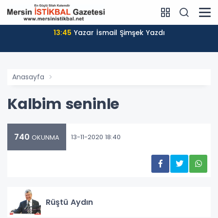
13:45
Yazar İsmail Şimşek Yazdı
Anasayfa
Kalbim seninle
740
13-11-2020 18:40
OKUNMA
Rüştü Aydın