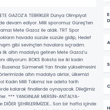
E
ETE GAZOZ’A TEBRİKLER Dünya Olimpiyat
D
de devam ediyor. Milli sporomuz Güreş’ten
yamızı Mete Gazoz ile aldık. TRT Spor
an okların havada süzüle süzüle gidip, Hedef
A
tmışım gibi sevinçten havalara sıçradım.
ilk altın madalya getiren Mete Gazoz’u
nı diliyorum. BOKS Boksta ise iki kadın
S
 Busenaz Sürmeneli Yarı finale yükselmesini
rlerimizde altın madalya alırlar, ülkemizi
l Kadın Milli Takımız ise adeta tarih
C
dörde kalarak finallerde oynayacak. Dileğimiz
erler. *** YANGINLAR MERSİN-ANTALYA-
İĞER ŞEHİRLERİMİZDE… Son bir hafta içinde
H