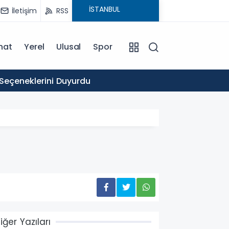
İletişim
RSS
nat
Yerel
Ulusal
Spor
16:03
 Seçeneklerini Duyurdu
Ticare
iğer Yazıları