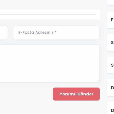
F
E-Posta Adresiniz *
S
S
D
D