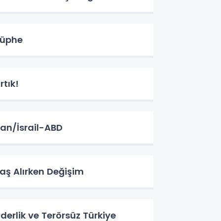
üphe
rtık!
ran/İsrail-ABD
aş Alırken Değişim
iderlik ve Terörsüz Türkiye