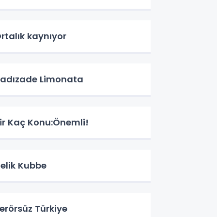
rtalık kaynıyor
adızade Limonata
ir Kaç Konu:Önemli!
elik Kubbe
erörsüz Türkiye