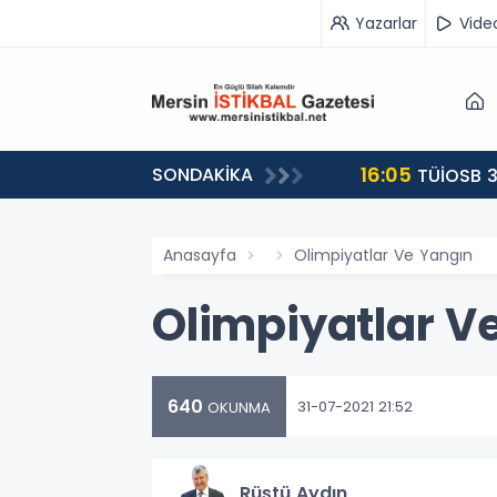
Yazarlar
Vide
16:05
SONDAKİKA
landı
TÜİOSB 3
Anasayfa
Olimpiyatlar Ve Yangın
Olimpiyatlar V
640
31-07-2021 21:52
OKUNMA
Rüştü Aydın