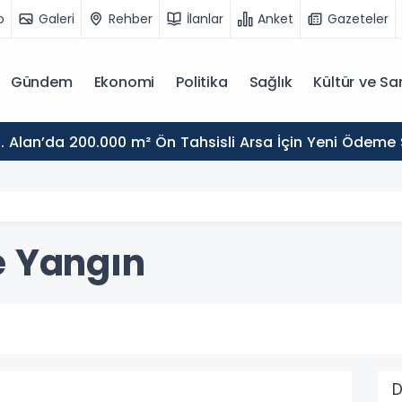
o
Galeri
Rehber
İlanlar
Anket
Gazeteler
Gündem
Ekonomi
Politika
Sağlık
Kültür ve Sa
. Alan’da 200.000 m² Ön Tahsisli Arsa İçin Yeni Ödeme
e Yangın
D