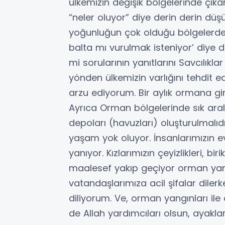
ülkemizin değişik bölgelerinde çıka
“neler oluyor” diye derin derin düş
yoğunluğun çok olduğu bölgelerde 
balta mı vurulmak isteniyor’ diy
mi sorularının yanıtlarını Savcılıkl
yönden ülkemizin varlığını tehdit e
arzu ediyorum. Bir aylık ormana gir
Ayrıca Orman bölgelerinde sık aral
depoları (havuzları) oluşturulmalı
yaşam yok oluyor. İnsanlarımızın ev
yanıyor. Kızlarımızın çeyizlikleri, bir
maalesef yakıp geçiyor orman yan
vatandaşlarımıza acil şifalar diler
diliyorum. Ve, orman yangınları il
de Allah yardımcıları olsun, ayakla