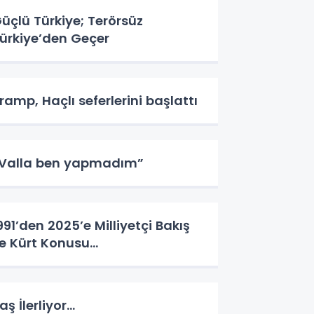
üçlü Türkiye; Terörsüz
ürkiye’den Geçer
ramp, Haçlı seferlerini başlattı
Valla ben yapmadım”
991’den 2025’e Milliyetçi Bakış
le Kürt Konusu…
aş İlerliyor…