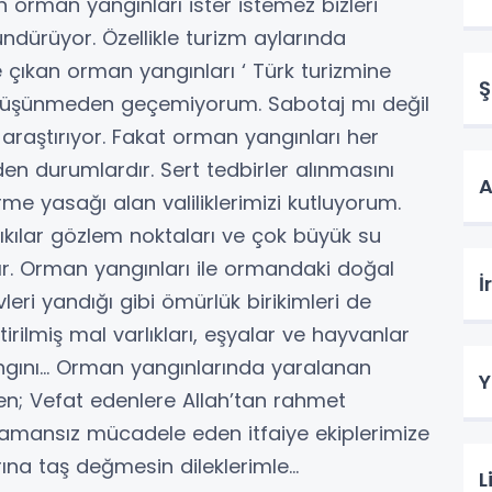
n orman yangınları ister istemez bizleri
ündürüyor. Özellikle turizm aylarında
çıkan orman yangınları ‘ Türk turizmine
Ş
e düşünmeden geçemiyorum. Sabotaj mı değil
ar araştırıyor. Fakat orman yangınları her
den durumlardır. Sert tedbirler alınmasını
A
me yasağı alan valiliklerimizi kutluyorum.
ıkılar gözlem noktaları ve çok büyük su
dır. Orman yangınları ile ormandaki doğal
İ
leri yandığı gibi ömürlük birikimleri de
iktirilmiş mal varlıkları, eşyalar ve hayvanlar
gını… Orman yangınlarında yaralanan
Y
ken; Vefat edenlere Allah’tan rahmet
e amansız mücadele eden itfaiye ekiplerimize
rına taş değmesin dileklerimle…
L