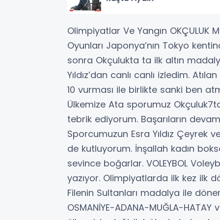
Olimpiyatlar Ve Yangın OKÇULUK M
Oyunları Japonya’nın Tokyo kentin
sonra Okçulukta ta ilk altın madal
Yıldız’dan canlı canlı izledim. Atıl
10 vurması ile birlikte sanki ben a
Ülkemize Ata sporumuz Okçuluk7ta 
tebrik ediyorum. Başarıların devamı
Sporcumuzun Esra Yıldız Çeyrek ve
de kutluyorum. İnşallah kadın boksö
sevince boğarlar. VOLEYBOL Voleybo
yazıyor. Olimpiyatlarda ilk kez ilk 
Filenin Sultanları madalya ile dön
OSMANİYE-ADANA-MUĞLA-HATAY ve D