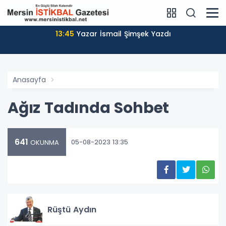
13:45
Yazar İsmail Şimşek Yazdı
Anasayfa
Ağız Tadında Sohbet
641
05-08-2023 13:35
OKUNMA
Rüştü Aydın