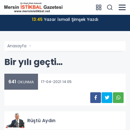
13:45
Yazar İsmail Şimşek Yazdı
Anasayfa
Bir yılı geçti…
641
17-04-2021 14:05
OKUNMA
Rüştü Aydın