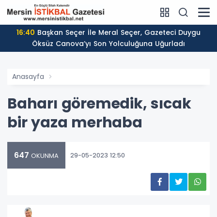
16:40
Başkan Seçer İle Meral Seçer, Gazeteci Duygu
Öksüz Canova’yı Son Yolculuğuna Uğurladı
Anasayfa
Baharı göremedik, sıcak
bir yaza merhaba
647
29-05-2023 12:50
OKUNMA