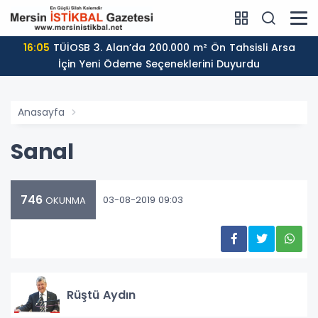
16:05
TÜİOSB 3. Alan’da 200.000 m² Ön Tahsisli Arsa
İçin Yeni Ödeme Seçeneklerini Duyurdu
Anasayfa
Sanal
746
03-08-2019 09:03
OKUNMA
Rüştü Aydın