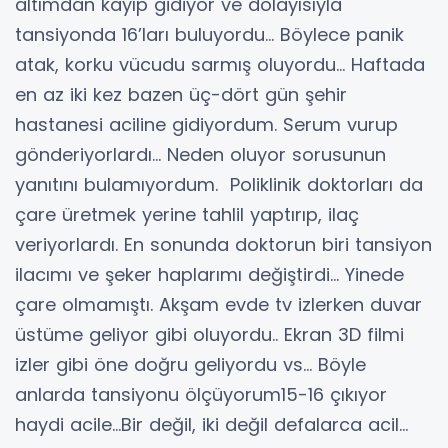
altımdan kayıp gidiyor ve dolayısıyla
tansiyonda 16’ları buluyordu… Böylece panik
atak, korku vücudu sarmış oluyordu… Haftada
en az iki kez bazen üç-dört gün şehir
hastanesi aciline gidiyordum. Serum vurup
gönderiyorlardı… Neden oluyor sorusunun
yanıtını bulamıyordum. Poliklinik doktorları da
çare üretmek yerine tahlil yaptırıp, ilaç
veriyorlardı. En sonunda doktorun biri tansiyon
ilacımı ve şeker haplarımı değiştirdi… Yinede
çare olmamıştı. Akşam evde tv izlerken duvar
üstüme geliyor gibi oluyordu.. Ekran 3D filmi
izler gibi öne doğru geliyordu vs… Böyle
anlarda tansiyonu ölçüyorum15-16 çıkıyor
haydi acile…Bir değil, iki değil defalarca acil…