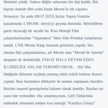
filmimizi çektik. Sadece düğün sahnesine bin kişi katıldı. Bin
kişinin önünde film setini kuran Mersin’in tek yapımcı
firmasıyız. Şu anda (08.07.2023) İnciay Yapım-Youtube
kanalımızda 1.500.000. izleyiciyi geçmiş durumda. Mersinlilerin
gurur duyacağı bir sayıdır bu. Kısa Metrajlı Film
çalışmalarımızdan “Yaşamaksa” filmi Altın Portakal yarışmasına
katıldı. CNR Mersin Kitap fuarında gösterimi yapıldı. Her
sinema film çalışmalarımızı, adı Mersin olan “Mersin’de Sinema”
dergimiz ile destekledik.
FAKAT HALA DEVAM EDEN
İLGİSİZLİĞE ANLAM VEREMİYORUM…
Her film
bittiğinde dönemin seçilmiş atanmış etkili yetkili herkese duyuru
yaptım. Bazı kurumlara dilekçeler ile tanıtım yapmasını önerdim.
Bazıları tasarruf genelgelerini bahane olarak ürettiler. Bazıları ise
yanıt bile vermediler. Hiç unutmuyorum. Girit Türklerinin
mübadele dönemini anlatan kısa metrajlı “Kandiya Güneşi”