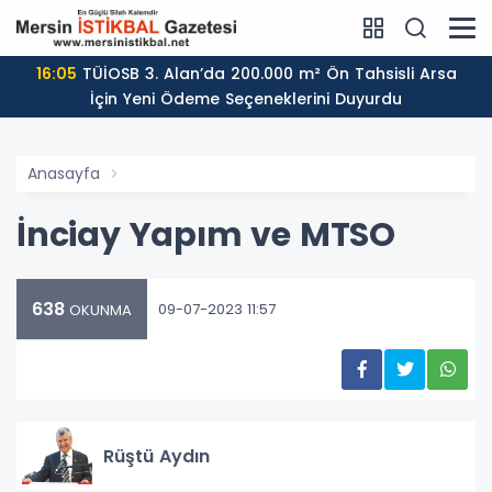
16:05
TÜİOSB 3. Alan’da 200.000 m² Ön Tahsisli Arsa
İçin Yeni Ödeme Seçeneklerini Duyurdu
Anasayfa
İnciay Yapım ve MTSO
638
09-07-2023 11:57
OKUNMA
Rüştü Aydın