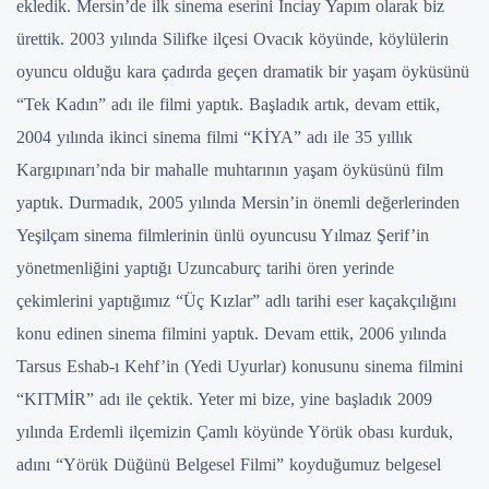
ekledik. Mersin’de ilk sinema eserini İnciay Yapım olarak biz
ürettik. 2003 yılında Silifke ilçesi Ovacık köyünde, köylülerin
oyuncu olduğu kara çadırda geçen dramatik bir yaşam öyküsünü
“Tek Kadın” adı ile filmi yaptık. Başladık artık, devam ettik,
2004 yılında ikinci sinema filmi “KİYA” adı ile 35 yıllık
Kargıpınarı’nda bir mahalle muhtarının yaşam öyküsünü film
yaptık. Durmadık, 2005 yılında Mersin’in önemli değerlerinden
Yeşilçam sinema filmlerinin ünlü oyuncusu Yılmaz Şerif’in
yönetmenliğini yaptığı Uzuncaburç tarihi ören yerinde
çekimlerini yaptığımız “Üç Kızlar” adlı tarihi eser kaçakçılığını
konu edinen sinema filmini yaptık. Devam ettik, 2006 yılında
Tarsus Eshab-ı Kehf’in (Yedi Uyurlar) konusunu sinema filmini
“KITMİR” adı ile çektik. Yeter mi bize, yine başladık 2009
yılında Erdemli ilçemizin Çamlı köyünde Yörük obası kurduk,
adını “Yörük Düğünü Belgesel Filmi” koyduğumuz belgesel