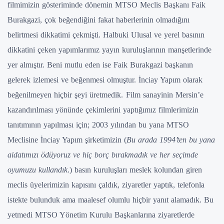
filmimizin gösteriminde dönemin MTSO Meclis Başkanı Faik
Burakgazi, çok beğendiğini fakat haberlerinin olmadığını
belirtmesi dikkatimi çekmişti. Halbuki Ulusal ve yerel basının
dikkatini çeken yapımlarımız yayın kuruluşlarının manşetlerinde
yer almıştır. Beni mutlu eden ise Faik Burakgazi başkanın
gelerek izlemesi ve beğenmesi olmuştur. İnciay Yapım olarak
beğenilmeyen hiçbir şeyi üretmedik.
Film sanayinin Mersin’e
kazandırılması yönünde çekimlerini yaptığımız filmlerimizin
tanıtımının yapılması için; 2003 yılından bu yana MTSO
Meclisine İnciay Yapım şirketimizin (
Bu arada 1994’ten bu yana
aidatımızı ödüyoruz ve hiç borç bırakmadık ve her seçimde
oyumuzu kullandık
.) basın kuruluşları meslek kolundan giren
meclis üyelerimizin kapısını çaldık, ziyaretler yaptık, telefonla
istekte bulunduk ama maalesef olumlu hiçbir yanıt alamadık. Bu
yetmedi MTSO Yönetim Kurulu Başkanlarına ziyaretlerde