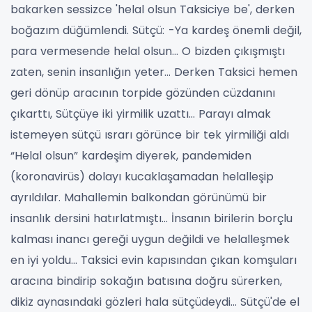
bakarken sessizce 'helal olsun Taksiciye be', derken
boğazım düğümlendi.
Sütçü:
-Ya kardeş önemli değil,
para vermesende helal olsun… O bizden çıkışmıştı
zaten, senin insanlığın yeter… Derken Taksici hemen
geri dönüp aracının torpide gözünden cüzdanını
çıkarttı, Sütçüye iki yirmilik uzattı… Parayı almak
istemeyen sütçü ısrarı görünce bir tek yirmiliği aldı
“Helal olsun” kardeşim diyerek, pandemiden
(koronavirüs) dolayı kucaklaşamadan helalleşip
ayrıldılar.
Mahallemin balkondan görünümü bir
insanlık dersini hatırlatmıştı… İnsanın birilerin borçlu
kalması inancı gereği uygun değildi ve helalleşmek
en iyi yoldu…
Taksici evin kapısından çıkan komşuları
aracına bindirip sokağın batısına doğru sürerken,
dikiz aynasındaki gözleri hala sütçüdeydi…
Sütçü'de el