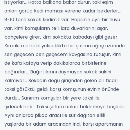
istiyorlar… Hatta balkona bakar durur, taki eşim
onları görüp kedi maması verene kadar beklerler…
8-10 tane sokak kedimiz var. Hepsinin ayrı bir huyu
var, kimi komşuların telli iata duvarlarını aşar,
bahçelere girer, kimi sokakta kabadayı gibi gezer.
Kimi iki metrelik yükseklikte bir çatma ağaç üzerinde
sen geçecen ben geçecem kavgasına tutuşur, kimi
de kafa kafaya verip dakikalarca birbirlerine
bağırırlar… Bağırtılarını duymayan sokak sakini
kalmıyor…
Sokağın doğu girişinden gelen bir ticari
taksi gözüktü, geldi, karşı komşunun evinin önünde
durdu… Sanırım komşular bir yere taksi ile
gideceklerdi... Taksi şoförü onları beklemeye başladı.
Aynı anlarda pikap aracı ile süt dağıtan ellili
yaşlarda bir adam aracından indi, karşı apartmanın