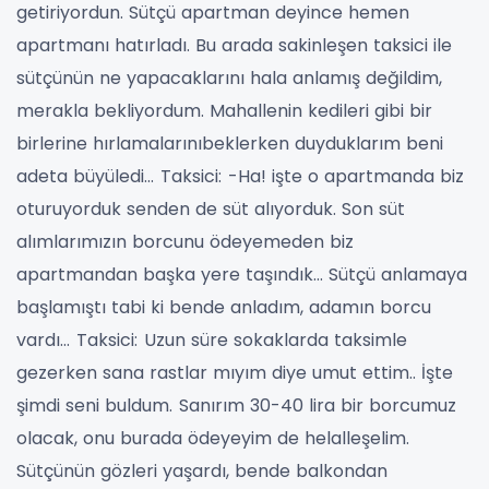
getiriyordun. Sütçü apartman deyince hemen
apartmanı hatırladı.
Bu arada sakinleşen taksici ile
sütçünün ne yapacaklarını hala anlamış değildim,
merakla bekliyordum. Mahallenin kedileri gibi bir
birlerine hırlamalarınıbeklerken duyduklarım beni
adeta büyüledi…
Taksici:
-Ha! işte o apartmanda biz
oturuyorduk senden de süt alıyorduk.
Son süt
alımlarımızın borcunu ödeyemeden biz
apartmandan başka yere taşındık…
Sütçü anlamaya
başlamıştı tabi ki bende anladım, adamın borcu
vardı…
Taksici:
Uzun süre sokaklarda taksimle
gezerken sana rastlar mıyım diye umut ettim.. İşte
şimdi seni buldum.
Sanırım 30-40 lira bir borcumuz
olacak, onu burada ödeyeyim de helalleşelim.
Sütçünün gözleri yaşardı, bende balkondan