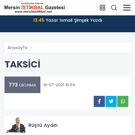
13:45
Yazar İsmail Şimşek Yazdı
Anasayfa
TAKSİCİ
773
10-07-2021 15:54
OKUNMA
Rüştü Aydın