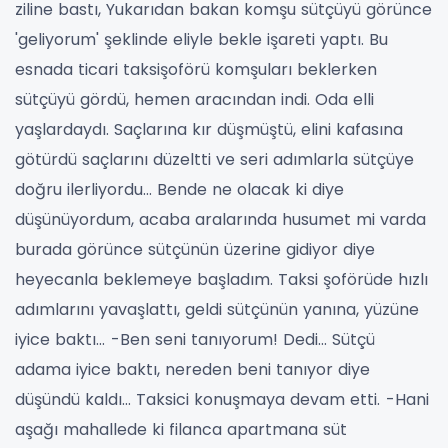
ziline bastı, Yukarıdan bakan komşu sütçüyü görünce
'geliyorum' şeklinde eliyle bekle işareti yaptı. Bu
esnada ticari taksişoförü komşuları beklerken
sütçüyü gördü, hemen aracından indi. Oda elli
yaşlardaydı. Saçlarına kır düşmüştü, elini kafasına
götürdü saçlarını düzeltti ve seri adımlarla sütçüye
doğru ilerliyordu…
Bende ne olacak ki diye
düşünüyordum, acaba aralarında husumet mi varda
burada görünce sütçünün üzerine gidiyor diye
heyecanla beklemeye başladım. Taksi şoförüde hızlı
adımlarını yavaşlattı, geldi sütçünün yanına, yüzüne
iyice baktı…
-Ben seni tanıyorum! Dedi… Sütçü
adama iyice baktı, nereden beni tanıyor diye
düşündü kaldı… Taksici konuşmaya devam etti.
-Hani
aşağı mahallede ki filanca apartmana süt