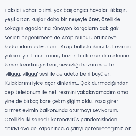
Taksici
Bahar bitimi, yaz başlangıcı havalar ılıklaşır,
yeşil artar, kuşlar daha bir neşeyle öter, özellikle
sokağın ağaçlarına tüneyen kargaların gak gak
sesleri beğenilmese de Arap bülbülü ötünceye
kadar idare ediyorum… Arap bülbülü ikinci kat evimin
yüksek yerlerine konar, bazen balkonun demirlerine
konar kendini gösterir, sessizliği bozan ince tiz
'viiiggg, viiiggg' sesi ile de adeta beni büyüler.
Kulaklarımı iyice açar dinlerim… Çok durmadığından
cep telefonum ile net resmini yakalayamadım ama
yine de birkaç kare çekmişliğim oldu.
Yaza girer
girmez evimin balkonunda oturmayı seviyorum.
Özellikle iki senedir koronavirüs pandemisinden
dolayı eve de kapanınca, dışarıyı görebileceğimiz bir