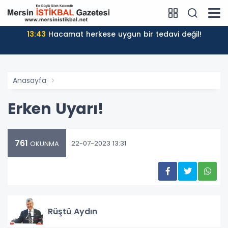
13:43
Hacamat herkese uygun bir tedavi değil!
Anasayfa
Erken Uyarı!
761
22-07-2023 13:31
OKUNMA
Rüştü Aydın