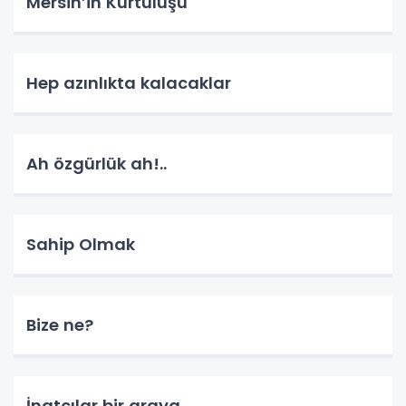
Mersin’in Kurtuluşu
Hep azınlıkta kalacaklar
Ah özgürlük ah!..
Sahip Olmak
Bize ne?
İnatçılar bir araya…