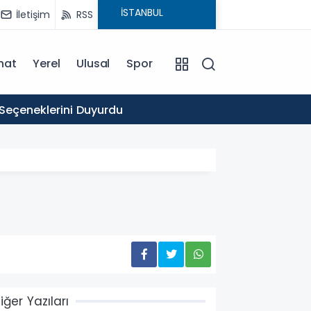
İletişim
RSS
nat
Yerel
Ulusal
Spor
16:03
 Seçeneklerini Duyurdu
Ticare
iğer Yazıları