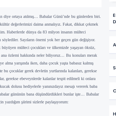
E
sın diye ortaya atılmış… Babalar Günü’nde bu günlerden biri.
D
, kültür değerlerimizi daima anmalıyız. Fakat, dikkat çekmek
ilim.
Haberlerde dünya da 83 milyon insanın mülteci
söylediler. Sayıların önemi yok her geçen gün değişiyor.
A
z büyüyen mülteci çocukları ve ülkemizde yaşayan öksüz,
, ana özlemi hakkında neler biliyoruz…
Bu konuları merak
iye alma yarışında iken, daha çocuk yaşta babasız kalmış
S
şte bu çocuklar gerek devletin yurtlarında kalanları, gerekse
ar, gerekse ebeveynlerde kalanlar tespit edilmeli ki onlara
kucak dolusu hediyelerle yanınızdayız mesajı vererek baba
C
abalar gününün bana düşündürdükleri bunlar işte…
Babalar
 yazdığım şiirimi sizlerle paylaşıyorum:
H