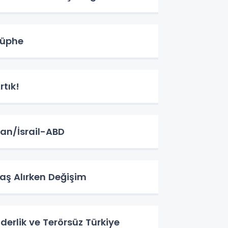
üphe
rtık!
ran/İsrail-ABD
aş Alırken Değişim
iderlik ve Terörsüz Türkiye