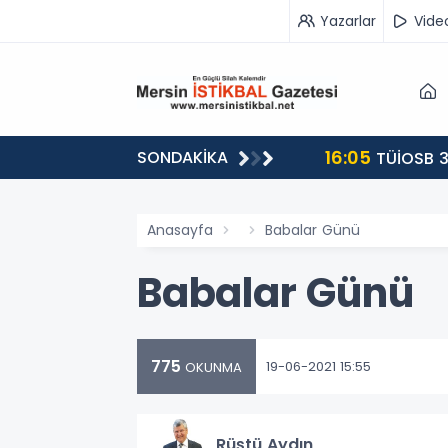
Yazarlar
Vide
16:05
SONDAKİKA
landı
TÜİOSB 3
Anasayfa
Babalar Günü
Babalar Günü
775
19-06-2021 15:55
OKUNMA
Rüştü Aydın