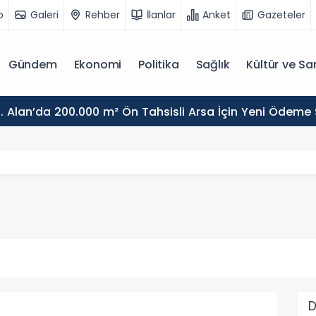
o
Galeri
Rehber
İlanlar
Anket
Gazeteler
Gündem
Ekonomi
Politika
Sağlık
Kültür ve Sa
. Alan’da 200.000 m² Ön Tahsisli Arsa İçin Yeni Ödeme
D