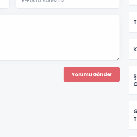
E-Posta Adresiniz *
T
K
Ş
G
G
T