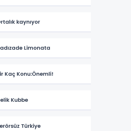
rtalık kaynıyor
adızade Limonata
ir Kaç Konu:Önemli!
elik Kubbe
erörsüz Türkiye