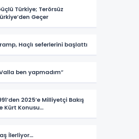
üçlü Türkiye; Terörsüz
ürkiye’den Geçer
ramp, Haçlı seferlerini başlattı
Valla ben yapmadım”
991’den 2025’e Milliyetçi Bakış
le Kürt Konusu…
aş İlerliyor…