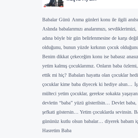
Babalar Günü
Anma günleri konu ile ilgili anıl
Aslında babalarımızı analarımızı, sevdiklerimizi
adına böyle bir gün belirlenmesine de karşı değ
olduğunu, bunun yüzde kırkının çocuk olduğunu 
Benim dikkat çekeceğim konu ise babasız anası
yetim kalmış çocuklarımız. Onların baba özlemi
ettik mi hiç?
Babaları hayatta olan çocuklar hed
çocuklar kime baba diyecek ki hediye alsın…
İ
mülteci yetim çocuklar, gerekse sokakta yaşayanl
devletin “baba” yüzü gösterilsin… Devlet baba, 
şefkati göstersin…
Yetim çocuklarda sevinsin.
B
gününüz kutlu olsun babalar… diyerek babam için
Hasretim Baba