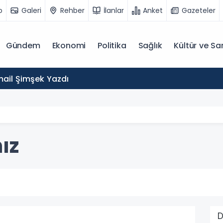
o
Galeri
Rehber
İlanlar
Anket
Gazeteler
Gündem
Ekonomi
Politika
Sağlık
Kültür ve Sa
mail Şimşek Yazdı
ız
D