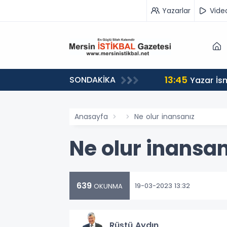
Yazarlar
Vide
13:45
SONDAKİKA
n Yolculuğuna Uğurladı
Yazar İs
Anasayfa
Ne olur inansanız
Ne olur inansan
639
19-03-2023 13:32
OKUNMA
Rüştü Aydın