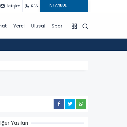
İletişim
RSS
nat
Yerel
Ulusal
Spor
13:43
Hacama
iğer Yazıları