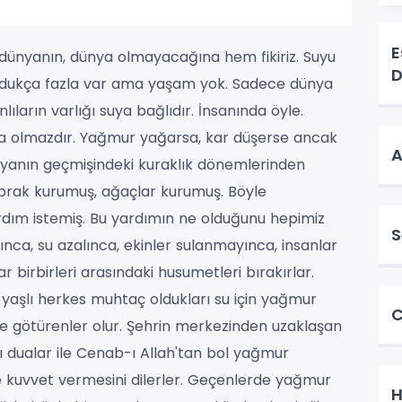
E
r dünyanın, dünya olmayacağına hem fikiriz. Suyu
D
dukça fazla var ama yaşam yok. Sadece dünya
lıların varlığı suya bağlıdır. İnsanında öyle.
a olmazdır. Yağmur yağarsa, kar düşerse ancak
A
nyanın geçmişindeki kuraklık dönemlerinden
oprak kurumuş, ağaçlar kurumuş. Böyle
rdım istemiş. Bu yardımın ne olduğunu hepimiz
S
ınca, su azalınca, ekinler sulanmayınca, insanlar
r birbirleri arasındaki husumetleri bırakırlar.
ç yaşlı herkes muhtaç oldukları su için yağmur
C
le götürenler olur.
Şehrin merkezinden uzaklaşan
rı dualar ile Cenab-ı Allah'tan bol yağmur
 kuvvet vermesini dilerler.
Geçenlerde yağmur
H