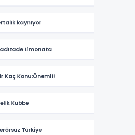
rtalık kaynıyor
adızade Limonata
ir Kaç Konu:Önemli!
elik Kubbe
erörsüz Türkiye