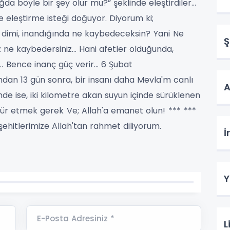
ğda böyle bir şey olur mu?” şeklinde eleştirdiler…
e eleştirme isteği doğuyor.
Diyorum ki;
 dimi, inandığında ne kaybedeceksin?
Yani
Ne
Ş
ız ne kaybedersiniz…
Hani afetler olduğunda,
…
Bence inanç güç verir…
6 Şubat
n 13 gün sonra, bir insanı daha Mevla'm canlı
A
nde ise, iki kilometre akan suyun içinde sürüklenen
kür etmek gerek
Ve;
Allah'a emanet olun!
***
***
şehitlerimize Allah'tan rahmet diliyorum.
İ
Y
E-Posta Adresiniz *
L