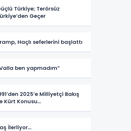
üçlü Türkiye; Terörsüz
ürkiye’den Geçer
ramp, Haçlı seferlerini başlattı
Valla ben yapmadım”
991’den 2025’e Milliyetçi Bakış
le Kürt Konusu…
aş İlerliyor…