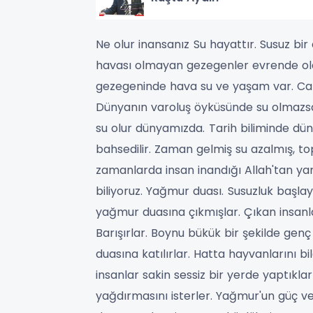
Ne olur inansanız
Su hayattır. Susuz bi
havası olmayan gezegenler evrende ol
gezegeninde hava su ve yaşam var.
Can
Dünyanın varoluş öyküsünde su olmazs
su olur dünyamızda.
Tarih biliminde dü
bahsedilir. Zaman gelmiş su azalmış, t
zamanlarda insan inandığı Allah'tan ya
biliyoruz.
Yağmur duası.
Susuzluk başlay
yağmur duasına çıkmışlar.
Çıkan insanla
Barışırlar. Boynu bükük bir şekilde gen
duasına katılırlar. Hatta hayvanlarını bi
insanlar sakin sessiz bir yerde yaptıkla
yağdırmasını isterler. Yağmur'un güç ve