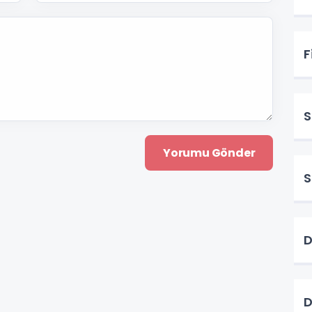
F
S
S
D
D