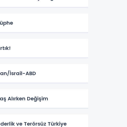
üphe
rtık!
ran/İsrail-ABD
aş Alırken Değişim
iderlik ve Terörsüz Türkiye