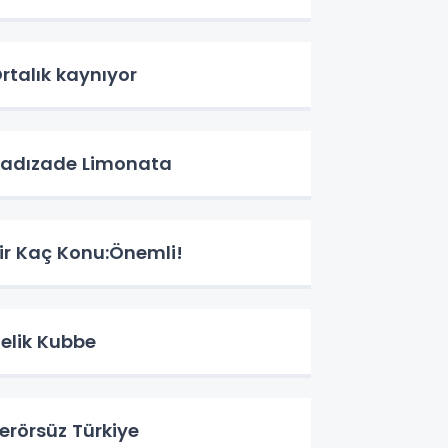
rtalık kaynıyor
adızade Limonata
ir Kaç Konu:Önemli!
elik Kubbe
erörsüz Türkiye