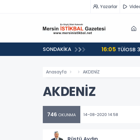
Yazarlar
Vide
16:05
SONDAKİKA
landı
TÜİOSB 3
Anasayfa
AKDENİZ
AKDENİZ
746
14-08-2020 14:58
OKUNMA
Rüştü Aydın