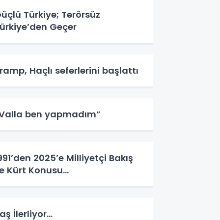
üçlü Türkiye; Terörsüz
ürkiye’den Geçer
ramp, Haçlı seferlerini başlattı
Valla ben yapmadım”
991’den 2025’e Milliyetçi Bakış
le Kürt Konusu…
aş İlerliyor…