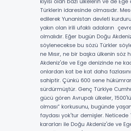
kıyısı olan bazı ülkelerin ve de Ege 
Türklerin idaresinde olmasıdır. Mes
edilerek Yunanistan devleti kurdurul
yakın olan irili ufaklı adaların çevr
olmalıdır. Eğer bugün Doğu Akdeniz
söylenecekse bu sözü Türkler söyle
ne Mısır, ne bir başka ülkenin söz 
Akdeniz'de ve Ege denizinde ne ka
onlardan kat be kat daha fazlasın
sahiptir. Çünkü 600 sene hükümranlı
sürdürmüştür. Genç Türkiye Cumhu
gücü gören Avrupalı ülkeler, 1500'lü
olması” korkusunu, bugünde yaşam
faydası yok'tur demişler. Neticede
kararları ile Doğu Akdeniz'de ve Eg