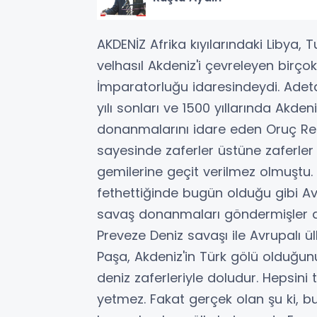
AKDENİZ Afrika kıyılarındaki Libya, 
velhasıl Akdeniz'i çevreleyen birç
İmparatorluğu idaresindeydi. Adeta
yılı sonları ve 1500 yıllarında Akde
donanmalarını idare eden Oruç Rei
sayesinde zaferler üstüne zaferler
gemilerine geçit verilmez olmuştu. A
fethettiğinde bugün olduğu gibi Avr
savaş donanmaları göndermişler a
Preveze Deniz savaşı ile Avrupalı ü
Paşa, Akdeniz'in Türk gölü olduğunu 
deniz zaferleriyle doludur. Hepsini
yetmez. Fakat gerçek olan şu ki, b