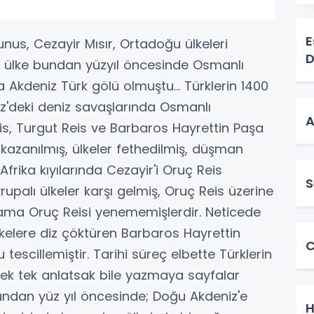
E
Tunus, Cezayir Mısır, Ortadoğu ülkeleri
D
ok ülke bundan yüzyıl öncesinde Osmanlı
 Akdeniz Türk gölü olmuştu… Türklerin 1400
niz'deki deniz savaşlarında Osmanlı
A
s, Turgut Reis ve Barbaros Hayrettin Paşa
 kazanılmış, ülkeler fethedilmiş, düşman
frika kıyılarında Cezayir'i Oruç Reis
S
upalı ülkeler karşı gelmiş, Oruç Reis üzerine
ma Oruç Reisi yenememişlerdir. Neticede
lkelere diz çöktüren Barbaros Hayrettin
C
tescillemiştir. Tarihi süreç elbette Türklerin
 tek tek anlatsak bile yazmaya sayfalar
undan yüz yıl öncesinde; Doğu Akdeniz'e
H