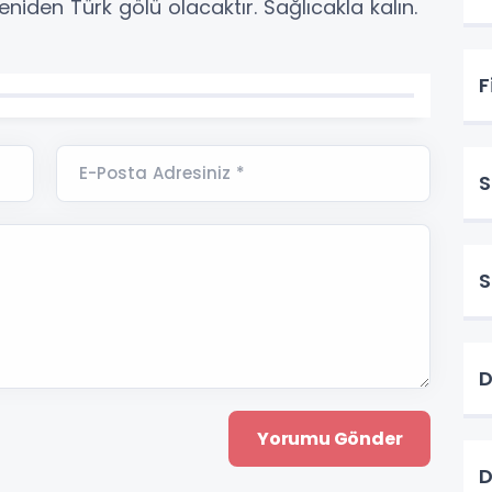
yeniden Türk gölü olacaktır. Sağlıcakla kalın.
F
E-Posta Adresiniz *
S
S
D
D