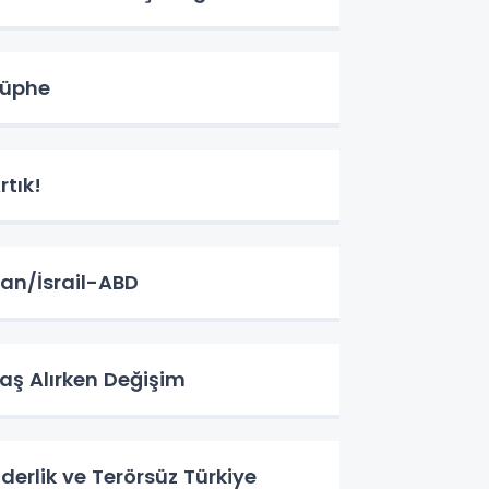
üphe
rtık!
ran/İsrail-ABD
aş Alırken Değişim
iderlik ve Terörsüz Türkiye