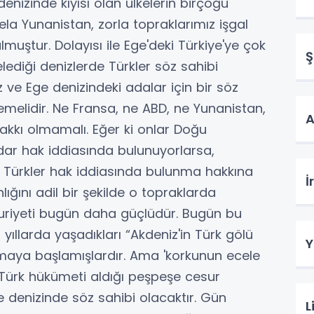
denizinde kıyısı olan ülkelerin birçoğu
ela Yunanistan, zorla topraklarımız işgal
muştur. Dolayısı ile Ege'deki Türkiye'ye çok
Ş
elediği denizlerde Türkler söz sahibi
 ve Ege denizindeki adalar için bir söz
melidir. Ne Fransa, ne ABD, ne Yunanistan,
A
hakkı olmamalı. Eğer ki onlar Doğu
dar hak iddiasında bulunuyorlarsa,
ı Türkler hak iddiasında bulunma hakkına
İ
ğını adil bir şekilde o topraklarda
riyeti bugün daha güçlüdür. Bugün bu
 yıllarda yaşadıkları “Akdeniz'in Türk gölü
Y
aya başlamışlardır. Ama 'korkunun ecele
 Türk hükümeti aldığı peşpeşe cesur
e denizinde söz sahibi olacaktır. Gün
L