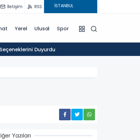
İletişim
RSS
nat
Yerel
Ulusal
Spor
16:03
 Seçeneklerini Duyurdu
Ticare
iğer Yazıları