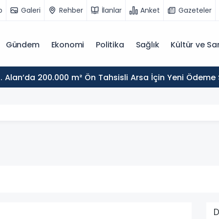
o
Galeri
Rehber
İlanlar
Anket
Gazeteler
Gündem
Ekonomi
Politika
Sağlık
Kültür ve Sa
. Alan’da 200.000 m² Ön Tahsisli Arsa İçin Yeni Ödeme
D