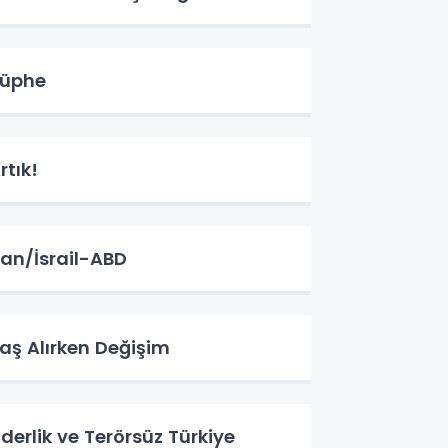
üphe
rtık!
ran/İsrail-ABD
aş Alırken Değişim
iderlik ve Terörsüz Türkiye