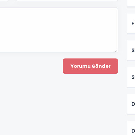
F
S
S
D
D