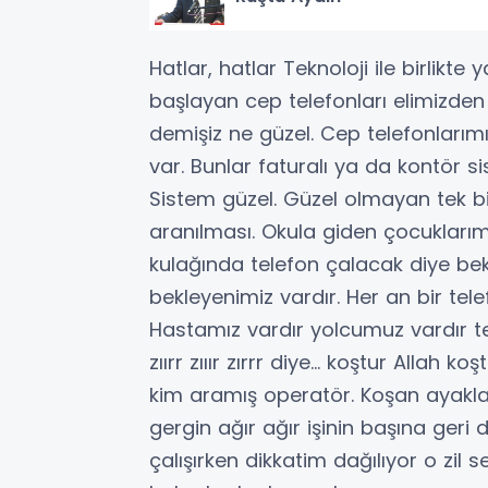
Hatlar, hatlar Teknoloji ile birlikt
başlayan cep telefonları elimizde
demişiz ne güzel. Cep telefonlarım
var. Bunlar faturalı ya da kontör s
Sistem güzel. Güzel olmayan tek bi
aranılması. Okula giden çocuklarım
kulağında telefon çalacak diye bek
bekleyenimiz vardır. Her an bir tele
Hastamız vardır yolcumuz vardır tel
zıırr zııır zırrr diye… koştur Allah 
kim aramış operatör. Koşan ayaklar
gergin ağır ağır işinin başına ger
çalışırken dikkatim dağılıyor o zil