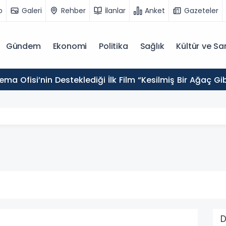
o
Galeri
Rehber
İlanlar
Anket
Gazeteler
Gündem
Ekonomi
Politika
Sağlık
Kültür ve Sa
ema Ofisi’nin Desteklediği İlk Film “Kesilmiş Bir Ağaç Gi
D