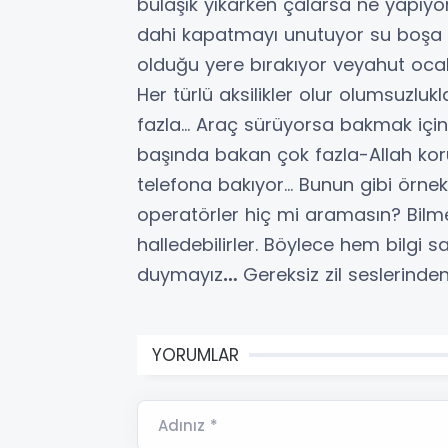
bulaşık yıkarken çalarsa ne yapıyor
dahi kapatmayı unutuyor su boşa ak
olduğu yere bırakıyor veyahut ocak
Her türlü aksilikler olur olumsuzluk
fazla… Araç sürüyorsa bakmak içi
başında bakan çok fazla-Allah kor
telefona bakıyor… Bunun gibi örnekl
operatörler hiç mi aramasın? Bilm
halledebilirler. Böylece hem bilgi s
duymayız
…
Gereksiz zil seslerinde
YORUMLAR
Adınız *