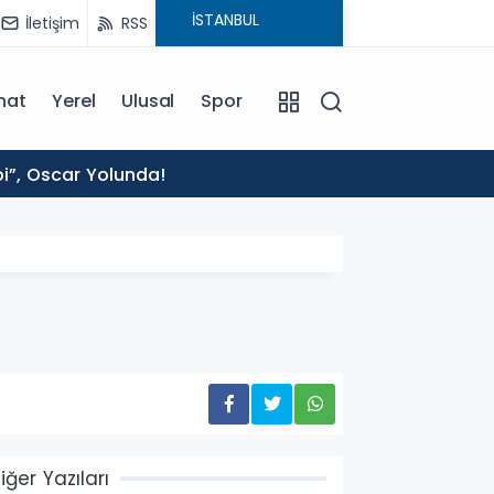
İletişim
RSS
nat
Yerel
Ulusal
Spor
14:27
bi”, Oscar Yolunda!
Vali T
iğer Yazıları