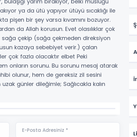
, bulaşığı yarım bırakıyor, belki musluğu
ıyor ya da ütü yapıyor ütüyü sıcaklığı ile
ta pişen bir şey varsa kıvamını bozuyor.
Ş
lardan da Allah korusun. Evet olasılıklar çok
n sağa çekip (sağa çekmeden direksiyon
usun kazaya sebebiyet verir.) çalan
A
er çok fazla olacaktır elbet Peki
em onların sorunu. Bu sorunu mesaj atarak
ahibi olunur, hem de gereksiz zil sesini
İ
n uzak günler dileğimle; Sağlıcakla kalın
Y
E-Posta Adresiniz *
L