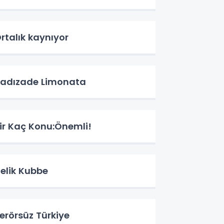
rtalık kaynıyor
adızade Limonata
ir Kaç Konu:Önemli!
elik Kubbe
erörsüz Türkiye