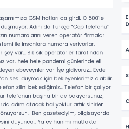
E
e yaşamımıza GSM hatları da girdi. O 500’le
D
n düşmüyor. Adını da Türkçe “Cep telefonu”
ızın numaralarını veren operatör firmalar
istemi ile insanlara numara veriyorlar.
A
r şey var… Sık sık operatörler tarafından
ız var, hele hele pandemi günlerinde eli
leyen ebeveynler var. İşe gidiyoruz… Evde
S
fon sesi duymak için bekleyenlerimiz olabilir.
efon zilini beklediğimiz… Telefon bir çalıyor
koştur telefonun başına bir de bakıyorsunuz,
C
da adım atacak hal yoktur artık sinirler
i dönüyorsun… Ben gazeteciyim, bilgisayarda
 sesini duyunca… Ya ev hanımı mutfakta
H