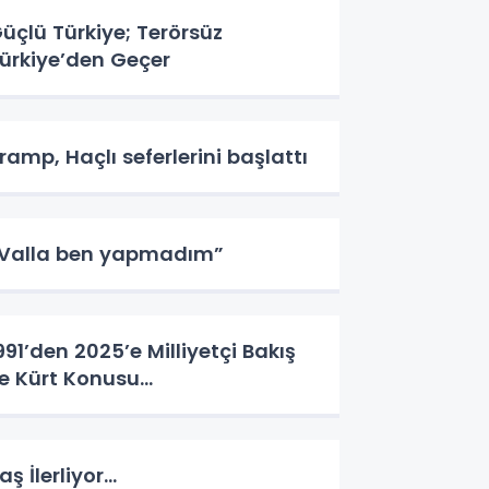
üçlü Türkiye; Terörsüz
ürkiye’den Geçer
ramp, Haçlı seferlerini başlattı
Valla ben yapmadım”
991’den 2025’e Milliyetçi Bakış
le Kürt Konusu…
aş İlerliyor…