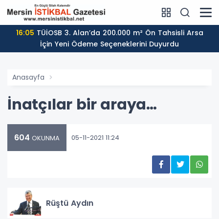
16:05
TÜİOSB 3. Alan’da 200.000 m² Ön Tahsisli Arsa
İçin Yeni Ödeme Seçeneklerini Duyurdu
Anasayfa
İnatçılar bir araya…
604
05-11-2021 11:24
OKUNMA
Rüştü Aydın