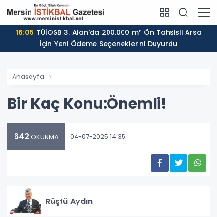
16:05
TÜİOSB 3. Alan’da 200.000 m² Ön Tahsisli Arsa
İçin Yeni Ödeme Seçeneklerini Duyurdu
Anasayfa
Bir Kaç Konu:Önemli!
642
04-07-2025 14:35
OKUNMA
Rüştü Aydın