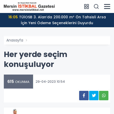
16:05
TÜİOSB 3. Alan’da 200.000 m² Ön Tahsisli Arsa
İçin Yeni Ödeme Seçeneklerini Duyurdu
Anasayfa
Her yerde seçim
konuşuluyor
615
29-04-2023 10:54
OKUNMA