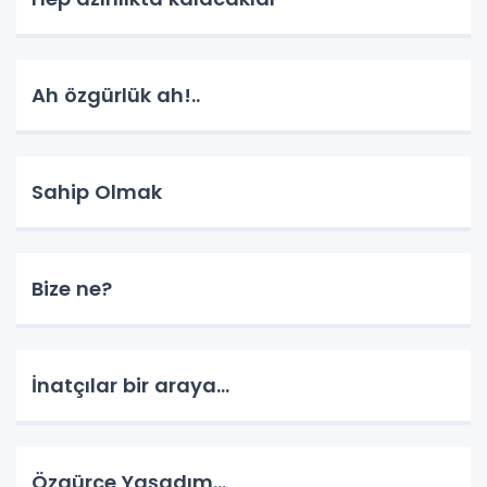
Ah özgürlük ah!..
Sahip Olmak
Bize ne?
İnatçılar bir araya…
Özgürce Yaşadım…