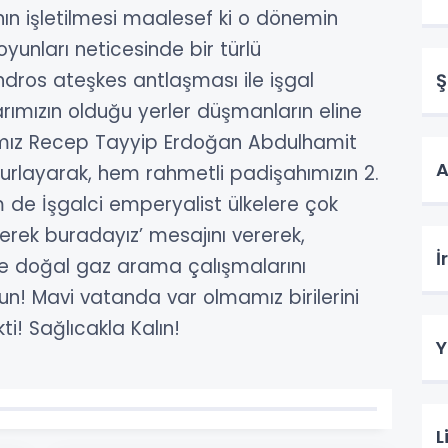
nın işletilmesi maalesef ki o dönemin
oyunları neticesinde bir türlü
dros ateşkes antlaşması ile işgal
Ş
rımızın olduğu yerler düşmanların eline
ız Recep Tayyip Erdoğan Abdulhamit
A
urlayarak, hem rahmetli padişahımızın 2.
de İşgalci emperyalist ülkelere çok
ererek buradayız’ mesajını vererek,
İ
ve doğal gaz arama çalışmalarını
sun!
Mavi vatanda var olmamız birilerini
kti!
Sağlıcakla Kalın!
Y
L