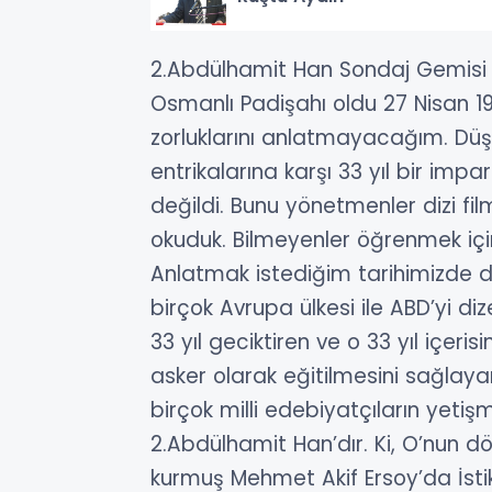
2.Abdülhamit Han Sondaj Gemisi
Osmanlı Padişahı oldu 27 Nisan 1
zorluklarını anlatmayacağım. Düşm
entrikalarına karşı 33 yıl bir im
değildi. Bunu yönetmenler dizi film
okuduk. Bilmeyenler öğrenmek için
Anlatmak istediğim tarihimizde d
birçok Avrupa ülkesi ile ABD’yi di
33 yıl geciktiren ve o 33 yıl içeri
asker olarak eğitilmesini sağlaya
birçok milli edebiyatçıların yeti
2.Abdülhamit Han’dır. Ki, O’nun 
kurmuş Mehmet Akif Ersoy’da İstik