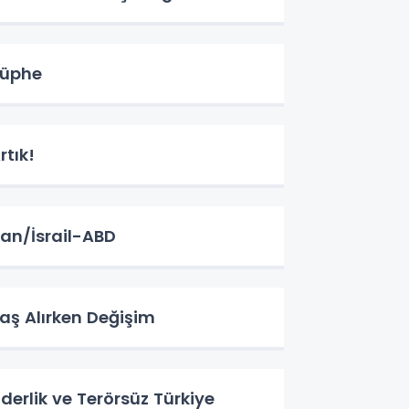
üphe
rtık!
ran/İsrail-ABD
aş Alırken Değişim
iderlik ve Terörsüz Türkiye