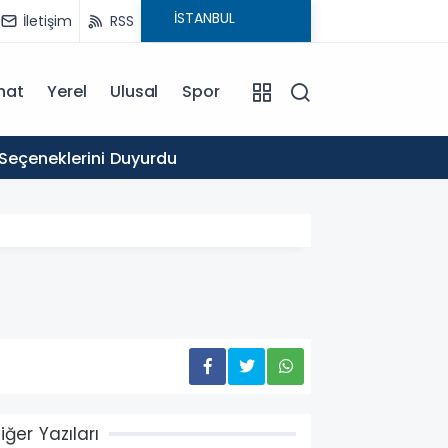
İletişim
RSS
nat
Yerel
Ulusal
Spor
16:03
 Seçeneklerini Duyurdu
Ticare
iğer Yazıları