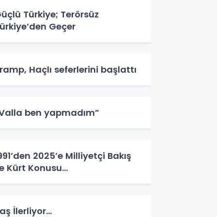
üçlü Türkiye; Terörsüz
ürkiye’den Geçer
ramp, Haçlı seferlerini başlattı
Valla ben yapmadım”
991’den 2025’e Milliyetçi Bakış
le Kürt Konusu…
aş İlerliyor…