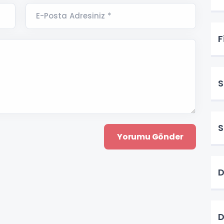
E-Posta Adresiniz *
F
S
S
D
D