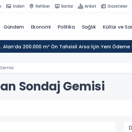
o
Galeri
Rehber
İlanlar
Anket
Gazeteler
Gündem
Ekonomi
Politika
Sağlık
Kültür ve Sa
. Alan’da 200.000 m² Ön Tahsisli Arsa İçin Yeni Ödeme
 Gemisi
Han Sondaj Gemisi
D