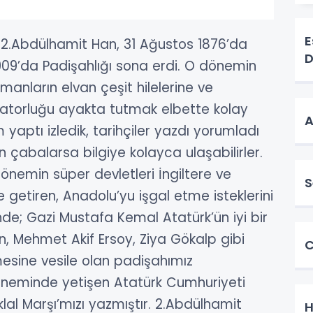
E
2.Abdülhamit Han, 31 Ağustos 1876’da
D
909’da Padişahlığı sona erdi. O dönemin
anların elvan çeşit hilelerine ve
paratorluğu ayakta tutmak elbette kolay
A
 yaptı izledik, tarihçiler yazdı yorumladı
 çabalarsa bilgiye kolayca ulaşabilirler.
önemin süper devletleri İngiltere ve
S
ze getiren, Anadolu’yu işgal etme isteklerini
sinde; Gazi Mustafa Kemal Atatürk’ün iyi bir
n, Mehmet Akif Ersoy, Ziya Gökalp gibi
C
şmesine vesile olan padişahımız
döneminde yetişen Atatürk Cumhuriyeti
lal Marşı’mızı yazmıştır.
2.Abdülhamit
H