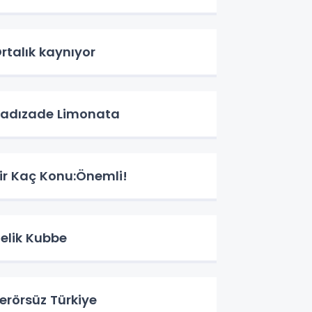
rtalık kaynıyor
adızade Limonata
ir Kaç Konu:Önemli!
elik Kubbe
erörsüz Türkiye