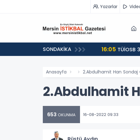
Yazarlar
Vide
16:05
SONDAKİKA
landı
TÜİOSB 3
Anasayfa
2.Abdulhamit Han Sondaj
2.Abdulhamit 
653
16-08-2022 09:33
OKUNMA
Rüştü Aydın