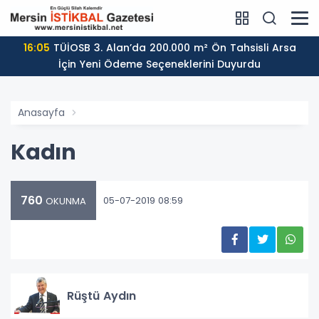
16:05
TÜİOSB 3. Alan’da 200.000 m² Ön Tahsisli Arsa
İçin Yeni Ödeme Seçeneklerini Duyurdu
Anasayfa
Kadın
760
05-07-2019 08:59
OKUNMA
Rüştü Aydın