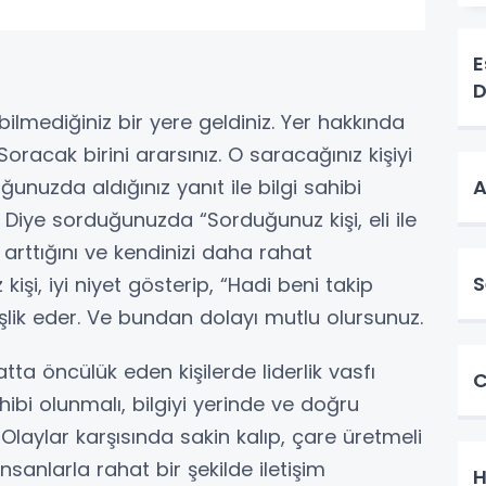
E
D
 bilmediğiniz bir yere geldiniz. Yer hakkında
Soracak birini ararsınız. O saracağınız kişiyi
unuzda aldığınız yanıt ile bilgi sahibi
A
 Diye sorduğunuzda “Sorduğunuz kişi, eli ile
n arttığını ve kendinizi daha rahat
S
 kişi, iyi niyet gösterip, “Hadi beni takip
şlik eder. Ve bundan dolayı mutlu olursunuz.
tta öncülük eden kişilerde liderlik vasfı
C
ahibi olunmalı, bilgiyi yerinde ve doğru
 Olaylar karşısında sakin kalıp, çare üretmeli
İnsanlarla rahat bir şekilde iletişim
H