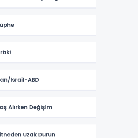
üphe
rtık!
ran/İsrail-ABD
aş Alırken Değişim
itneden Uzak Durun