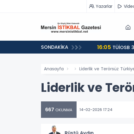
Yazarlar
Vide
16:05
SONDAKİKA
landı
TÜİOSB 3
Anasayfa
Liderlik ve Terörsüz Türkiy
Liderlik ve Ter
667
14-02-2026 17:24
OKUNMA
Rüştü Aydın