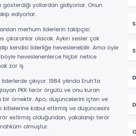
 gösterdiği yollardan gidiyorlar. Onun
kip ediyorlar.
S
 anılan merhum liderlerin takipçisi
 çıkaranlar olacak. Aykırı sesler çok
dip kendisi liderliğe heveslenebilir. Ama öyle
S
 böyle heveslenenlerce hiçbir netice
ak zor iş.
D
liderlerde çıkıyor. 1984 yılında Eruh’ta
şlayan PKK terör örgütü ve onu kuran
bir örnektir. Apo, düşüncelerini içten ve
D
k kitlelerine kabul ettirmiş ve düşüncesini
terör estirmiş olduğundan, yakalanıp terör
mahkûm olmuştur.
O