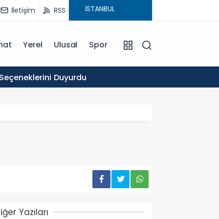
İletişim
RSS
nat
Yerel
Ulusal
Spor
16:03
 Seçeneklerini Duyurdu
Ticare
iğer Yazıları