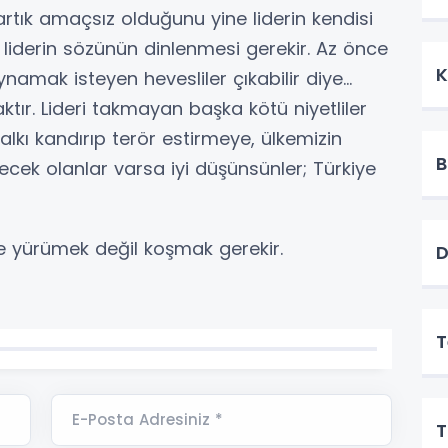
, artık amaçsız olduğunu yine liderin kendisi
n liderin sözünün dinlenmesi gerekir. Az önce
K
namak isteyen hevesliler çıkabilir diye…
tır. Lideri takmayan başka kötü niyetliler
 halkı kandırıp terör estirmeye, ülkemizin
B
cek olanlar varsa iyi düşünsünler; Türkiye
e yürümek değil koşmak gerekir.
D
T
E-Posta Adresiniz *
T