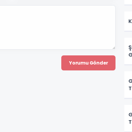
K
Ş
G
G
T
G
T