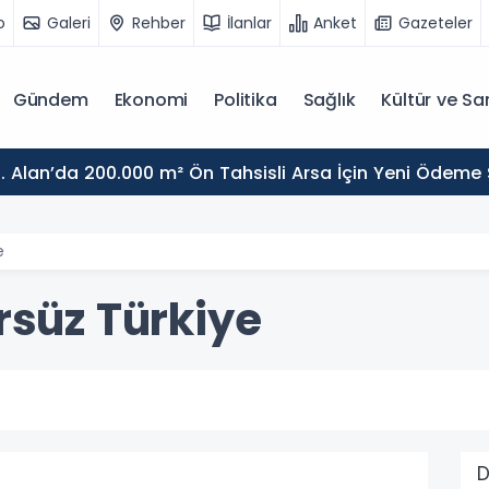
o
Galeri
Rehber
İlanlar
Anket
Gazeteler
Gündem
Ekonomi
Politika
Sağlık
Kültür ve Sa
. Alan’da 200.000 m² Ön Tahsisli Arsa İçin Yeni Ödeme
e
örsüz Türkiye
D