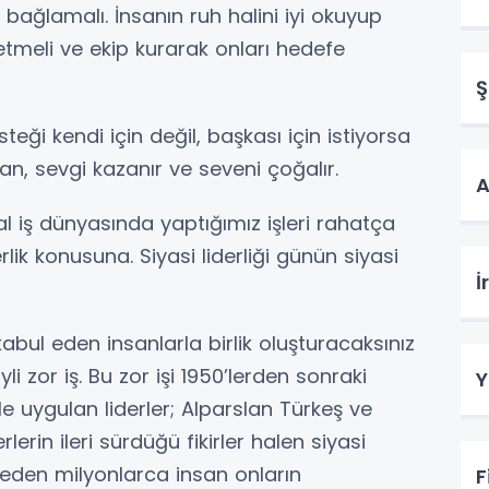
ne bağlamalı. İnsanın ruh halini iyi okuyup
t etmeli ve ekip kurarak onları hedefe
Ş
steği kendi için değil, başkası için istiyorsa
san, sevgi kazanır ve seveni çoğalır.
A
al iş dünyasında yaptığımız işleri rahatça
rlik konusuna. Siyasi liderliği günün siyasi
İ
 kabul eden insanlarla birlik oluşturacaksınız
yli zor iş. Bu zor işi 1950’lerden sonraki
Y
le uygulan liderler; Alparslan Türkeş ve
erin ileri sürdüğü fikirler halen siyasi
ul eden milyonlarca insan onların
F