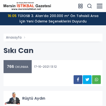
16:05
TÜİOSB 3. Alan’da 200.000 m² Ön Tahsisli Arsa
İçin Yeni Ödeme Seçeneklerini Duyurdu
Anasayfa
Sıkı Can
766
17-10-2021 13:12
OKUNMA
Rüştü Aydın