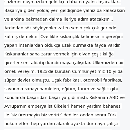
sözlerini duymazdan geldikçe daha da yalnızlaşacaklar...
Başarıya giden yolda; yeri geldiğinde yalnız da kalacaksın
ve ardına bakmadan daima ileriye adım atacaksın…
Ardından söz söyleyenler zaten senin çok çok gerinde
kalmış demektir.
Özellikle kıskançlık kelimesinin gereğini
yapan insanlardan oldukça uzak durmakta fayda vardır.
Kıskananlar sana zarar vermek için elvan çeşit kılığa
girerler seni aldatıp kandırmaya çalışırlar.
Ülkemizden bir
örnek vereyim. 1923’de kurulan Cumhuriyetimiz 10 yılda
süper devlet olmuştu. Uçak fabrikası, otomobil fabrikası,
savunma sanayi hamleleri, eğitim, tarım ve sağlık gibi
konularda başarıdan başarıya gidilmişti.
Kıskanan ABD ve
Avrupa’nın emperyalist ülkeleri hemen yardım bahanesi
ile ‘siz üretmeyin biz veririz’ dediler, ondan sonra Türk
hükümetleri hep yardım alarak ayakta durmaya çalıştı.